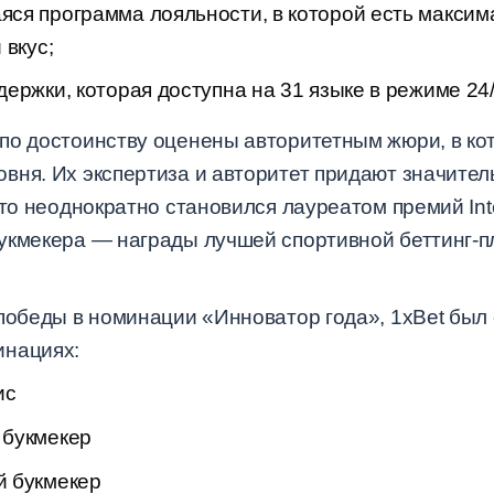
ся программа лояльности, в которой есть макси
 вкус;
ержки, которая доступна на 31 языке в режиме 24/
по достоинству оценены авторитетным жюри, в ко
вня. Их экспертиза и авторитет придают значител
что неоднократно становился лауреатом премий Inte
укмекера — награды лучшей спортивной беттинг-
победы в номинации «‎Инноватор года»‎, 1xBet был
инациях:
ис
 букмекер
й букмекер