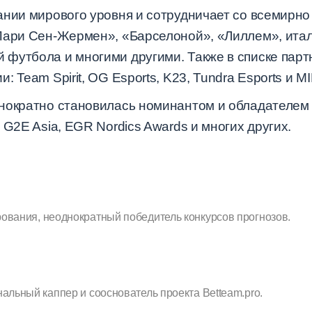
ании мирового уровня и сотрудничает со всемирн
Пари Сен-Жермен», «Барселоной», «Лиллем», итал
футбола и многими другими. Также в списке парт
 Team Spirit, OG Esports, K23, Tundra Esports и M
нократно становилась номинантом и обладателем 
 G2E Asia, EGR Nordics Awards и многих других.
вания, неоднократный победитель конкурсов прогнозов.
альный каппер и сооснователь проекта Betteam.pro.