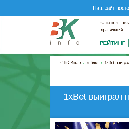
Наш сайт пост
Наша цель - по
ограничений.
РЕЙТИНГ
✅ БК-Инфо
⭐ Блог
1xBet выигра
1xBet выиграл п