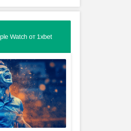
le Watch от 1xbet