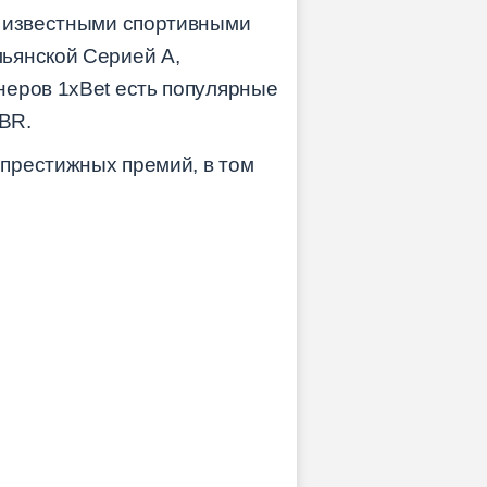
о известными спортивными
ьянской Серией А,
неров 1xBet есть популярные
IBR.
престижных премий, в том