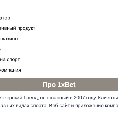
атор
тивный продукт
-казино
р
на спорт
 компания
Про 1xBet
екерский бренд, основанный в 2007 году. Клиенты
разных видах спорта. Веб-сайт и приложение комп