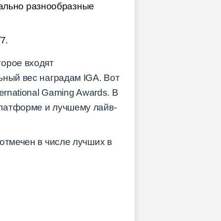
мально разнообразные
7.
торое входят
ьный вес наградам IGA. Вот
rnational Gaming Awards. В
платформе и лучшему лайв-
 отмечен в числе лучших в