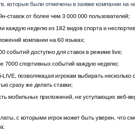
, которые были отмечены в заявке компании на 
-ставок от более чем 3 000 000 пользователей;
ии каждую неделю из 182 видов спорта и неспорти
ложений компании на 60 языках;
0 событий доступно для ставок в режиме live;
е 7000 спортивных событий каждую неделю;
i-LIVE, позволяющая игрокам выбирать несколько 
ью сразу же делать ставки;
ть мобильных приложений, не уступающих веб-вер
латы, с которыми игрок может быть уверен, что см
а;