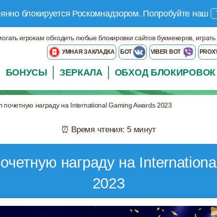
оянно блокируется Роскомнадзором.
Попробуйте наш
могать игрокам обходить любые блокировки сайтов букмекеров, играть
УМНАЯ ЗАКЛАДКА
БОТ
VIBER BOT
PROX
БОНУСЫ
ЗЕРКАЛА
ОБХОД БЛОКИРОВОК
л почетную награду на International Gaming Awards 2023
⏰ Время чтения: 5 минут
очетную награду на Internation
2023