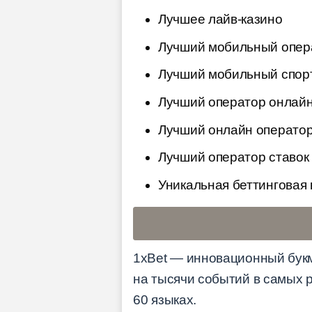
Лучшее лайв-казино
Лучший мобильный опер
Лучший мобильный спор
Лучший оператор онлайн
Лучший онлайн операто
Лучший оператор ставок 
Уникальная беттинговая
1xBet — инновационный букм
на тысячи событий в самых 
60 языках.