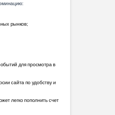
номинацию:
вных рынков;
событий для просмотра в
сии сайта по удобству и
ожет легко пополнить счет