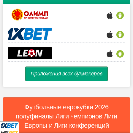
Приложения всех букмекеров
Футбольные еврокубки 2026
полуфиналы Лиги чемпионов Лиги
Европы и Лиги конференций