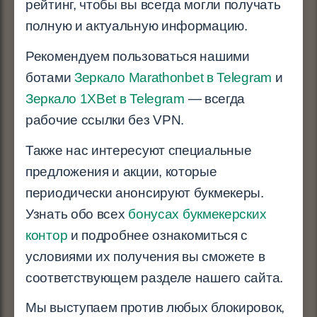
рейтинг, чтобы вы всегда могли получать
полную и актуальную информацию.
Рекомендуем пользоваться нашими
ботами
Зеркало Marathonbet в Telegram
и
Зеркало 1XBet в Telegram
— всегда
рабочие ссылки без VPN.
Также нас интересуют специальные
предложения и акции, которые
периодически анонсируют букмекеры.
Узнать обо всех
бонусах букмекерских
контор
и подробнее ознакомиться с
условиями их получения вы сможете в
соответствующем разделе нашего сайта.
Мы выступаем против любых блокировок,