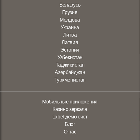
Беларусь
Грузия
Молдова
Украина
Литва
Латвия
Эстония
Узбекистан
Таджикистан
Азербайджан
Туркменистан
Мобильные приложения
Казино зеркала
1xbet демо счет
Блог
О нас