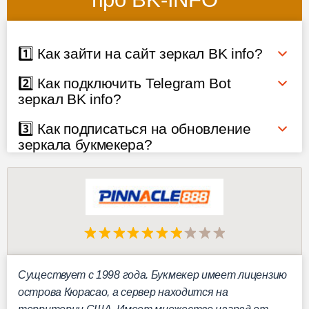
1️⃣ Как зайти на сайт зеркал BK info?
2️⃣ Как подключить Telegram Bot
зеркал BK info?
3️⃣ Как подписаться на обновление
зеркала букмекера?
Существует с 1998 года. Букмекер имеет лицензию
острова Кюрасао, а сервер находится на