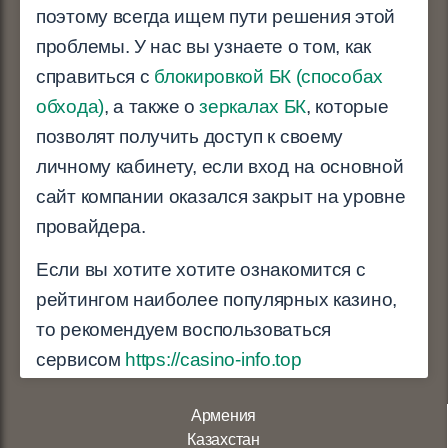
поэтому всегда ищем пути решения этой
проблемы. У нас вы узнаете о том, как
справиться с
блокировкой БК (способах
обхода)
, а также о
зеркалах БК
, которые
позволят получить доступ к своему
личному кабинету, если вход на основной
сайт компании оказался закрыт на уровне
провайдера.
Если вы хотите хотите ознакомится с
рейтингом наиболее популярных казино,
то рекомендуем воспользоваться
сервисом
https://casino-info.top
Армения
Казахстан