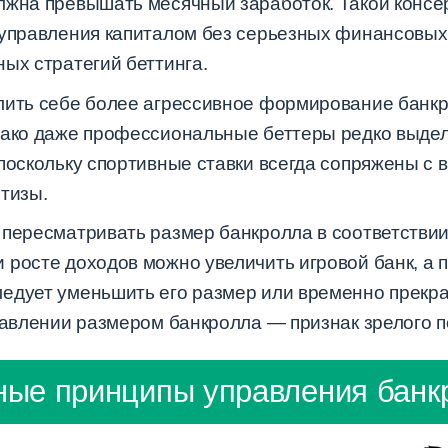
лжна превышать месячный заработок. Такой консе
 управления капиталом без серьезных финансовых
ых стратегий беттинга.
лить себе более агрессивное формирование банкро
нако даже профессиональные беттеры редко выдел
 поскольку спортивные ставки всегда сопряжены с
тизы.
 пересматривать размер банкролла в соответстви
 росте доходов можно увеличить игровой банк, а 
едует уменьшить его размер или временно прекр
равлении размером банкролла — признак зрелого по
ные принципы управления банк