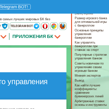
Что важно знать
Telegram BOT!
Что такое Банкролл
(банк) игрока
Размер игрового банка
 в самых лучших мировых БК без
для оптимальной игры
с банкроллом
Y
TELEGRAM BOT
Основные принципы
управления
ПРИЛОЖЕНИЯ БК
банкроллом
Как управлять
банкроллом при
ставках на спорт
Популярные стратегии
управления банком
Советы новичкам по
управлению своим
игровым банком
Мнения экспертов
го управления
Вывод
Как найти лучшие
коэффициенты:
сравнение
букмекерских линий
Арбитражные ставки:
основы и инструменты