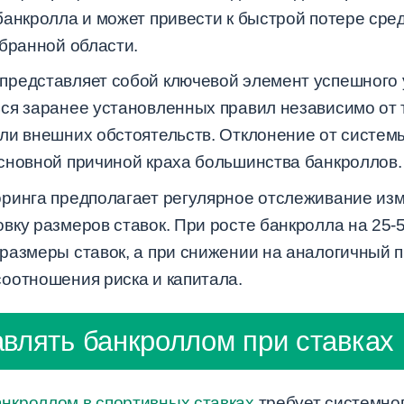
банкролла и может привести к быстрой потере сре
ыбранной области.
редставляет собой ключевой элемент успешного 
ся заранее установленных правил независимо от 
ли внешних обстоятельств. Отклонение от систем
сновной причиной краха большинства банкроллов.
ринга предполагает регулярное отслеживание из
вку размеров ставок. При росте банкролла на 25-
размеры ставок, а при снижении на аналогичный 
оотношения риска и капитала.
авлять банкроллом при ставках 
нкроллом в спортивных ставках
требует системног