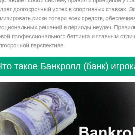
ставляет собой систему правил и принципов упр
еляет долгосрочный успех в спортивных ставках.
мизировать риски потери всех средств, обеспечив
моциональных решений в периоды неудач. Правил
вой профессионального беттинга и главным отлич
олгосрочной перспективе.
Что такое Банкролл (банк) игрок