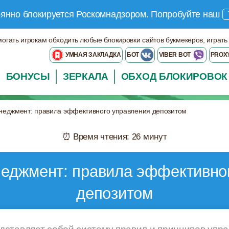
оянно блокируется Роскомнадзором.
Попробуйте наш
могать игрокам обходить любые блокировки сайтов букмекеров, играть
УМНАЯ ЗАКЛАДКА
БОТ
VIBER BOT
PROX
БОНУСЫ
ЗЕРКАЛА
ОБХОД БЛОКИРОВОК
неджмент: правила эффективного управления депозитом
⏰ Время чтения: 26 минут
еджмент: правила эффективно
депозитом