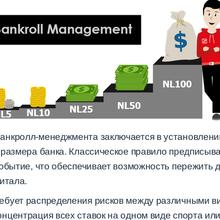
анкролл-менеджмента заключается в установлении
 размера банка. Классическое правило предписыва
событие, что обеспечивает возможность пережить 
итала.
бует распределения рисков между различными ви
нцентрация всех ставок на одном виде спорта или