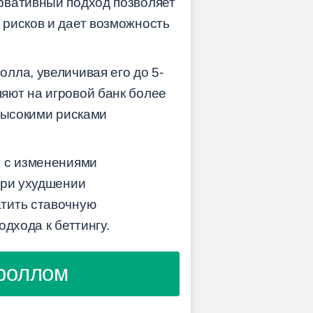
рвативный подход позволяет
 рисков и дает возможность
лла, увеличивая его до 5-
яют на игровой банк более
 высокими рисками
и с изменениями
при ухудшении
атить ставочную
дхода к беттингу.
роллом