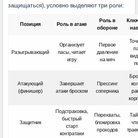
защищаться), условно выделяют три роли:
Роль в
Клю
Позиция
Роль в атаке
обороне
на
Точ
Организует
Первое
п
Разыгрывающий
пасы, читает
давление
вид
игру
на мяч
п
Бро
Атакующий
Завершает
Прессинг
ко
(финишер)
атаки броском
соперника
ра
кор
Подстраховка,
Перехваты,
Тай
быстрый
Защитник
блокировка
чт
старт
проходов
трае
контратаки