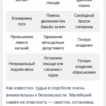
лошади
игрока
Помеха
Свободный
Блокировка
движению без
бросок
пути
борьбы за мяч
сопернику
Превышение
Удержание
Потеря
лимита
мяча дольше
владения
касаний
допустимого
Остановка
Потеря
Неправильный
лошади или
владения,
подъём мяча
слезание с
вбрасывание
седла
Как известно, судьи в хорсболе очень
внимательны к безопасности. Малейший
намёк на опасность — свисток, остановка,