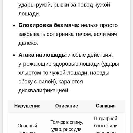
удары рукой, рывки за повод чужой
лошади.
Блокировка без мяча:
нельзя просто
закрывать соперника телом, если мяч
далеко.
Атака на лошадь:
любые действия,
угрожающие здоровью лошади (удары
хлыстом по чужой лошади, наезды
сбоку с силой), караются
дисквалификацией.
Нарушение
Описание
Санкция
Штрафной
Толчок в спину,
Опасный
бросок или
удар, риск для
контакт
удаление