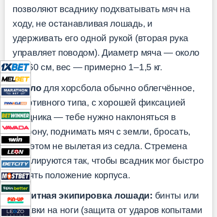
позволяют всаднику подхватывать мяч на
ходу, не останавливая лошадь, и
удерживать его одной рукой (вторая рука
управляет поводом). Диаметр мяча — около
50–60 см, вес — примерно 1–1,5 кг.
Седло
для хорсбола обычно облегчённое,
спортивного типа, с хорошей фиксацией
всадника — тебе нужно наклоняться в
сторону, поднимать мяч с земли, бросать,
при этом не вылетая из седла. Стремена
регулируются так, чтобы всадник мог быстро
менять положение корпуса.
Защитная экипировка лошади:
бинты или
ногавки на ноги (защита от ударов копытами