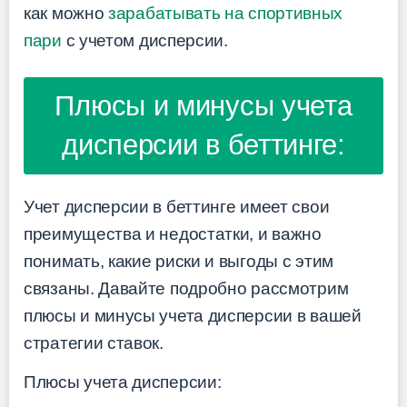
как можно
зарабатывать на спортивных
пари
с учетом дисперсии.
Плюсы и минусы учета
дисперсии в беттинге:
Учет дисперсии в беттинге имеет свои
преимущества и недостатки, и важно
понимать, какие риски и выгоды с этим
связаны. Давайте подробно рассмотрим
плюсы и минусы учета дисперсии в вашей
стратегии ставок.
Плюсы учета дисперсии: