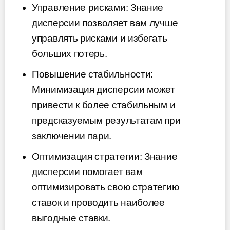
Управление рисками: Знание
дисперсии позволяет вам лучше
управлять рисками и избегать
больших потерь.
Повышение стабильности:
Минимизация дисперсии может
привести к более стабильным и
предсказуемым результатам при
заключении пари.
Оптимизация стратегии: Знание
дисперсии помогает вам
оптимизировать свою стратегию
ставок и проводить наиболее
выгодные ставки.