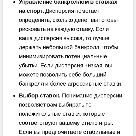
Управление банкроллом в ставках
на спорт.
Дисперсия помогает
определить, сколько денег вы готовы
рисковать на каждую ставку. Если
ваша дисперсия высока, то лучше
держать небольшой банкролл, чтобы
минимизировать потенциальные
убытки. Если дисперсия низкая, вы
можете позволить себе больший
банкролл и более агрессивные ставки.
Выбор ставок.
Понимание дисперсии
позволяет вам выбирать те
положительные ставки, которые
соответствуют вашему стилю игры.
Если вы предпочитаете стабильные и