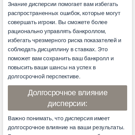
Знание дисперсии помогает вам избегать
распространенных ошибок, которые могут
совершать игроки. Вы сможете более
рационально управлять банкроллом,
избегать чрезмерного риска показателей и
соблюдать дисциплину в ставках. Это
поможет вам сохранить ваш банкролл и
повысить ваши шансы на успех в
долгосрочной перспективе.
Долгосрочное влияние
дисперсии:
Важно понимать, что дисперсия имеет
долгосрочное влияние на ваши результаты.