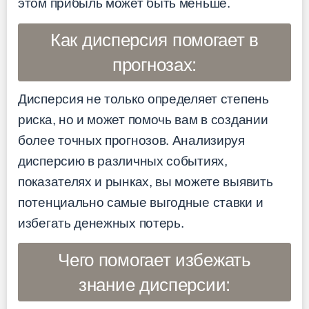
этом прибыль может быть меньше.
Как дисперсия помогает в
прогнозах:
Дисперсия не только определяет степень
риска, но и может помочь вам в создании
более точных прогнозов. Анализируя
дисперсию в различных событиях,
показателях и рынках, вы можете выявить
потенциально самые выгодные ставки и
избегать денежных потерь.
Чего помогает избежать
знание дисперсии: