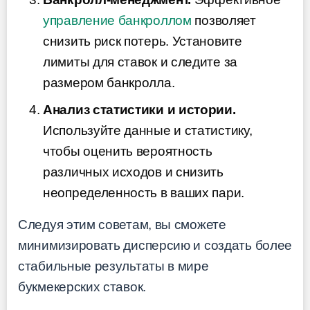
управление банкроллом
позволяет
снизить риск потерь. Установите
лимиты для ставок и следите за
размером банкролла.
Анализ статистики и истории.
Используйте данные и статистику,
чтобы оценить вероятность
различных исходов и снизить
неопределенность в ваших пари.
Следуя этим советам, вы сможете
минимизировать дисперсию и создать более
стабильные результаты в мире
букмекерских ставок.