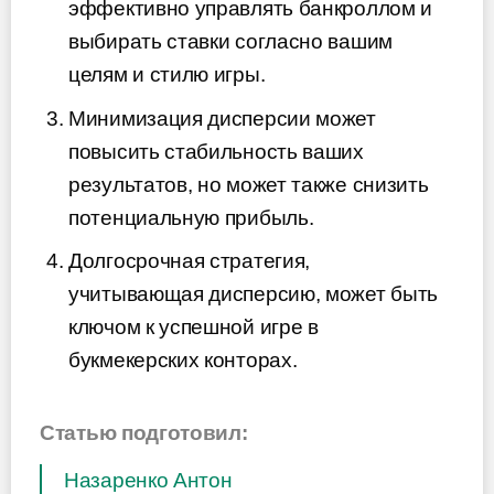
эффективно управлять банкроллом и
выбирать ставки согласно вашим
целям и стилю игры.
Минимизация дисперсии может
повысить стабильность ваших
результатов, но может также снизить
потенциальную прибыль.
Долгосрочная стратегия,
учитывающая дисперсию, может быть
ключом к успешной игре в
букмекерских конторах.
Статью подготовил:
Назаренко Антон