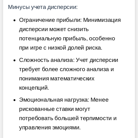
Минусы учета дисперсии:
Ограничение прибыли: Минимизация
дисперсии может снизить
потенциальную прибыль, особенно
при игре с низкой долей риска.
Сложность анализа: Учет дисперсии
требует более сложного анализа и
понимания математических
концепций.
Эмоциональная нагрузка: Менее
рискованные ставки могут
потребовать большей терпимости и
управления эмоциями.