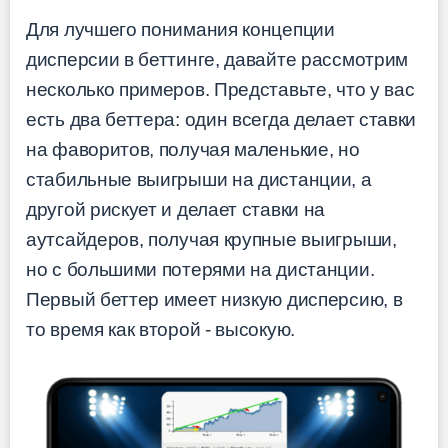
Для лучшего понимания концепции
дисперсии в беттинге, давайте рассмотрим
несколько примеров. Представьте, что у вас
есть два беттера: один всегда делает ставки
на фаворитов, получая маленькие, но
стабильные выигрыши на дистанции, а
другой рискует и делает ставки на
аутсайдеров, получая крупные выигрыши,
но с большими потерями на дистанции.
Первый беттер имеет низкую дисперсию, в
то время как второй - высокую.