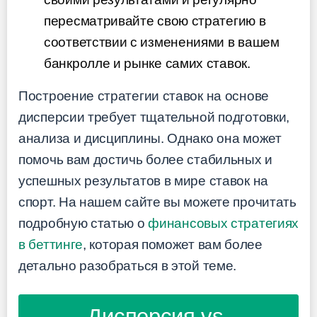
пересматривайте свою стратегию в
соответствии с изменениями в вашем
банкролле и рынке самих ставок.
Построение стратегии ставок на основе
дисперсии требует тщательной подготовки,
анализа и дисциплины. Однако она может
помочь вам достичь более стабильных и
успешных результатов в мире ставок на
спорт. На нашем сайте вы можете прочитать
подробную статью о
финансовых стратегиях
в беттинге
, которая поможет вам более
детально разобраться в этой теме.
Дисперсия vs.