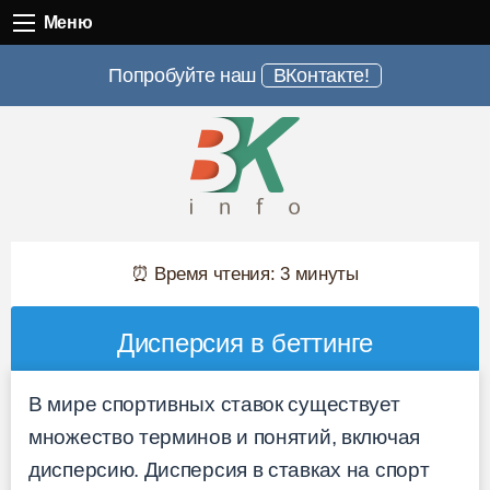
Меню
Меню
Попробуйте наш
ВКонтакте!
⏰ Время чтения: 3 минуты
Дисперсия в беттинге
В мире спортивных ставок существует
множество терминов и понятий, включая
дисперсию. Дисперсия в ставках на спорт