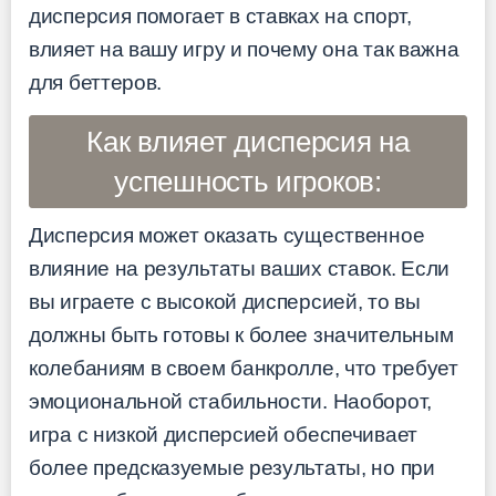
дисперсия помогает в ставках на спорт,
влияет на вашу игру и почему она так важна
для беттеров.
Как влияет дисперсия на
успешность игроков:
Дисперсия может оказать существенное
влияние на результаты ваших ставок. Если
вы играете с высокой дисперсией, то вы
должны быть готовы к более значительным
колебаниям в своем банкролле, что требует
эмоциональной стабильности. Наоборот,
игра с низкой дисперсией обеспечивает
более предсказуемые результаты, но при