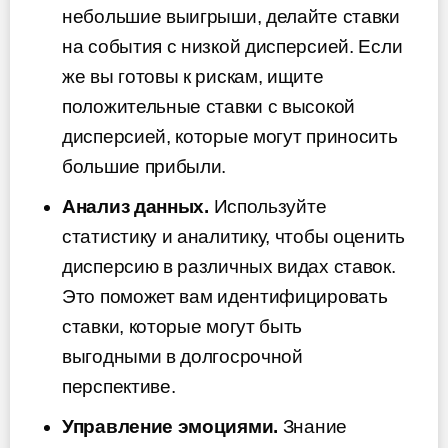
небольшие выигрыши, делайте ставки
на события с низкой дисперсией. Если
же вы готовы к рискам, ищите
положительные ставки с высокой
дисперсией, которые могут приносить
большие прибыли.
Анализ данных.
Используйте
статистику и аналитику, чтобы оценить
дисперсию в различных видах ставок.
Это поможет вам идентифицировать
ставки, которые могут быть
выгодными в долгосрочной
перспективе.
Управление эмоциями.
Знание