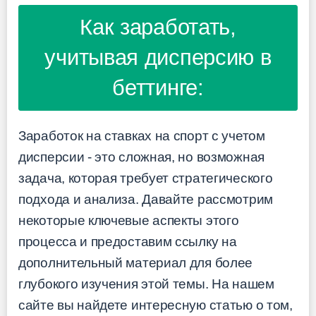
Как заработать,
учитывая дисперсию в
беттинге:
Заработок на ставках на спорт с учетом
дисперсии - это сложная, но возможная
задача, которая требует стратегического
подхода и анализа. Давайте рассмотрим
некоторые ключевые аспекты этого
процесса и предоставим ссылку на
дополнительный материал для более
глубокого изучения этой темы. На нашем
сайте вы найдете интересную статью о том,