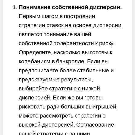
Понимание собственной дисперсии.
Первым шагом в построении
стратегии ставок на основе дисперсии
является понимание вашей
собственной толерантности к риску.
Определите, насколько вы готовы к
колебаниям в банкролле. Если вы
предпочитаете более стабильные и
предсказуемые результаты,
выбирайте стратегию с низкой
дисперсией. Если же вы готовы
рисковать ради больших выигрышей,
можете рассмотреть стратегии с
высокой дисперсией. Согласование
вашей стратегии с вашими