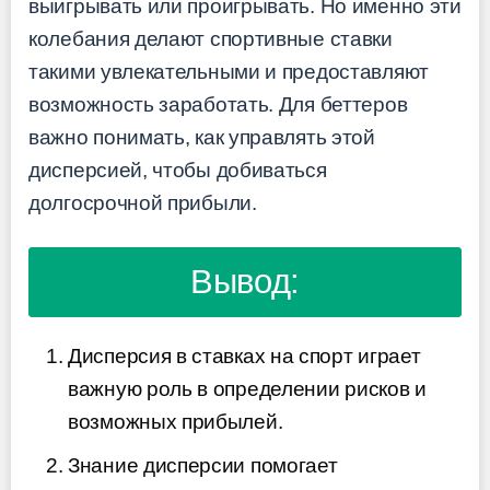
выигрывать или проигрывать. Но именно эти
колебания делают спортивные ставки
такими увлекательными и предоставляют
возможность заработать. Для беттеров
важно понимать, как управлять этой
дисперсией, чтобы добиваться
долгосрочной прибыли.
Вывод:
Дисперсия в ставках на спорт играет
важную роль в определении рисков и
возможных прибылей.
Знание дисперсии помогает