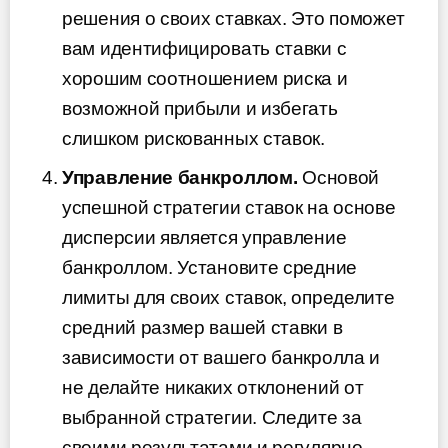
решения о своих ставках. Это поможет
вам идентифицировать ставки с
хорошим соотношением риска и
возможной прибыли и избегать
слишком рискованных ставок.
Управление банкроллом.
Основой
успешной стратегии ставок на основе
дисперсии является управление
банкроллом. Установите средние
лимиты для своих ставок, определите
средний размер вашей ставки в
зависимости от вашего банкролла и
не делайте никаких отклонений от
выбранной стратегии. Следите за
своими результатами и регулярно