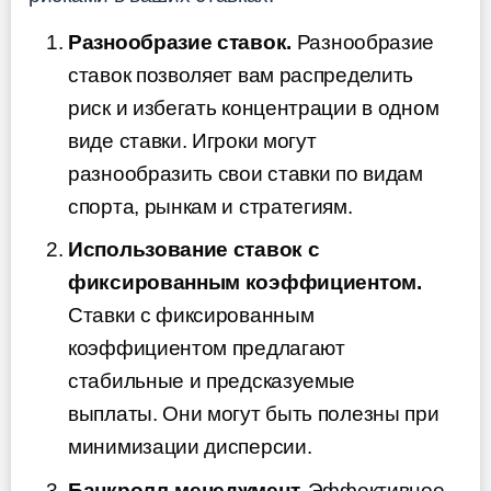
Разнообразие ставок.
Разнообразие
ставок позволяет вам распределить
риск и избегать концентрации в одном
виде ставки. Игроки могут
разнообразить свои ставки по видам
спорта, рынкам и стратегиям.
Использование ставок с
фиксированным коэффициентом.
Ставки с фиксированным
коэффициентом предлагают
стабильные и предсказуемые
выплаты. Они могут быть полезны при
минимизации дисперсии.
Банкролл-менеджмент.
Эффективное