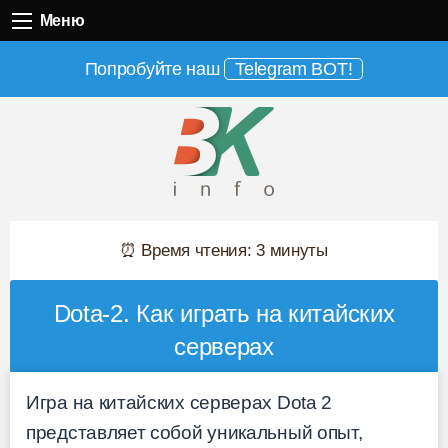
Меню
Меню
Попробуйте наш
Telegram BOT!
⏰ Время чтения: 3 минуты
Dota-2. Как играть на китайских
серверах
Игра на китайских серверах Dota 2
представляет собой уникальный опыт,