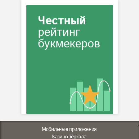
Мобильные приложения
Казино зеркала