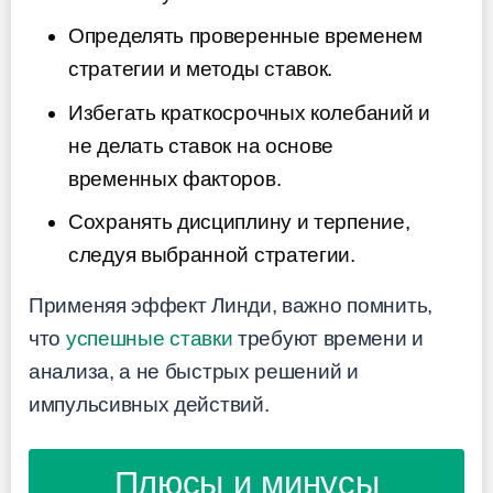
Определять проверенные временем
стратегии и методы ставок.
Избегать краткосрочных колебаний и
не делать ставок на основе
временных факторов.
Сохранять дисциплину и терпение,
следуя выбранной стратегии.
Применяя эффект Линди, важно помнить,
что
успешные ставки
требуют времени и
анализа, а не быстрых решений и
импульсивных действий.
Плюсы и минусы