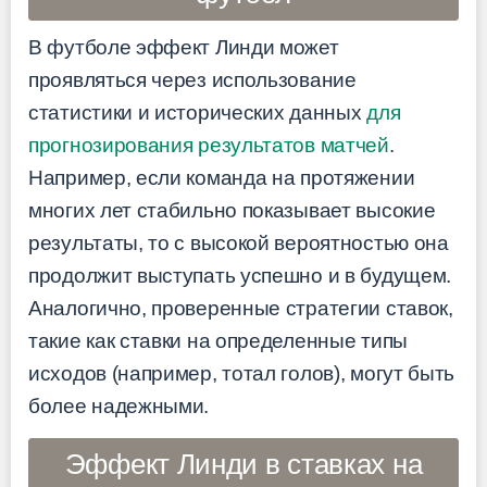
В футболе эффект Линди может
проявляться через использование
статистики и исторических данных
для
прогнозирования результатов матчей
.
Например, если команда на протяжении
многих лет стабильно показывает высокие
результаты, то с высокой вероятностью она
продолжит выступать успешно и в будущем.
Аналогично, проверенные стратегии ставок,
такие как ставки на определенные типы
исходов (например, тотал голов), могут быть
более надежными.
Эффект Линди в ставках на