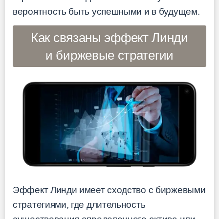
вероятность быть успешными и в будущем.
Как связаны эффект Линди
и биржевые стратегии
Эффект Линди имеет сходство с биржевыми
стратегиями, где длительность