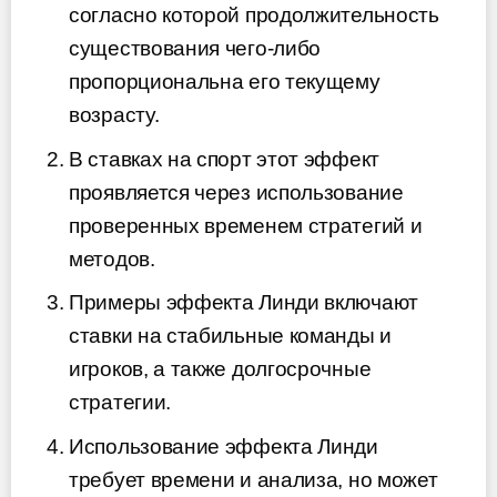
согласно которой продолжительность
существования чего-либо
пропорциональна его текущему
возрасту.
В ставках на спорт этот эффект
проявляется через использование
проверенных временем стратегий и
методов.
Примеры эффекта Линди включают
ставки на стабильные команды и
игроков, а также долгосрочные
стратегии.
Использование эффекта Линди
требует времени и анализа, но может