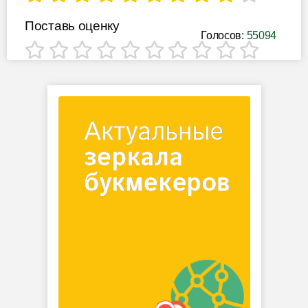
Поставь оценку
Голосов:
55094