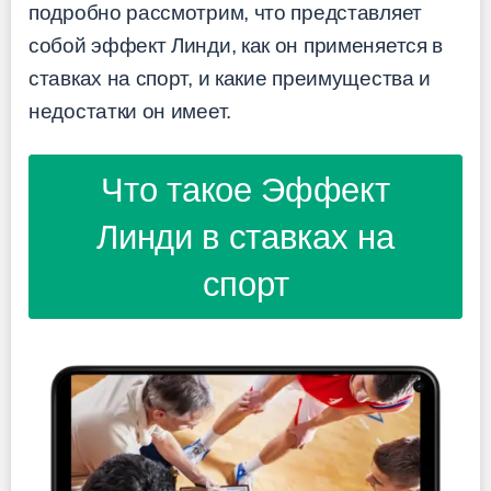
подробно рассмотрим, что представляет
собой эффект Линди, как он применяется в
ставках на спорт, и какие преимущества и
недостатки он имеет.
Что такое Эффект
Линди в ставках на
спорт