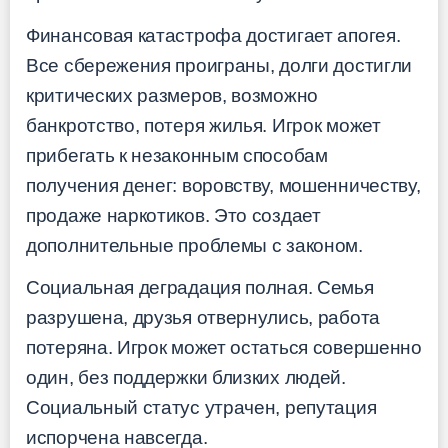
Финансовая катастрофа достигает апогея.
Все сбережения проиграны, долги достигли
критических размеров, возможно
банкротство, потеря жилья. Игрок может
прибегать к незаконным способам
получения денег: воровству, мошенничеству,
продаже наркотиков. Это создает
дополнительные проблемы с законом.
Социальная деградация полная. Семья
разрушена, друзья отвернулись, работа
потеряна. Игрок может остаться совершенно
один, без поддержки близких людей.
Социальный статус утрачен, репутация
испорчена навсегда.