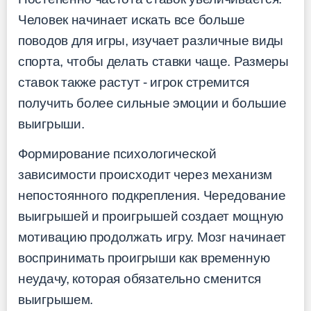
Человек начинает искать все больше
поводов для игры, изучает различные виды
спорта, чтобы делать ставки чаще. Размеры
ставок также растут - игрок стремится
получить более сильные эмоции и большие
выигрыши.
Формирование психологической
зависимости происходит через механизм
непостоянного подкрепления. Чередование
выигрышей и проигрышей создает мощную
мотивацию продолжать игру. Мозг начинает
воспринимать проигрыши как временную
неудачу, которая обязательно сменится
выигрышем.