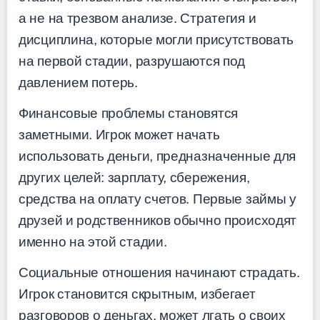
а не на трезвом анализе. Стратегия и
дисциплина, которые могли присутствовать
на первой стадии, разрушаются под
давлением потерь.
Финансовые проблемы становятся
заметными. Игрок может начать
использовать деньги, предназначенные для
других целей: зарплату, сбережения,
средства на оплату счетов. Первые займы у
друзей и родственников обычно происходят
именно на этой стадии.
Социальные отношения начинают страдать.
Игрок становится скрытным, избегает
разговоров о деньгах, может лгать о своих