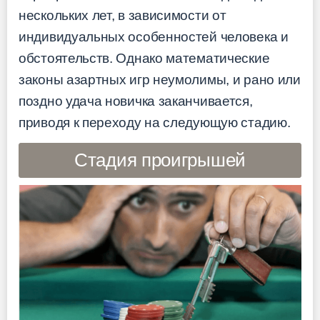
нескольких лет, в зависимости от
индивидуальных особенностей человека и
обстоятельств. Однако математические
законы азартных игр неумолимы, и рано или
поздно удача новичка заканчивается,
приводя к переходу на следующую стадию.
Стадия проигрышей