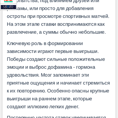
любопытства, под влиянием друзей или
рекламы, или просто для добавления
остроты при просмотре спортивных матчей.
На этом этапе ставки воспринимаются как
развлечение, а суммы обычно небольшие.
Ключевую роль в формировании
зависимости играют первые выигрыши.
Победы создают сильные положительные
эмоции и выброс дофамина - гормона
удовольствия. Мозг запоминает эти
приятные ощущения и начинает стремиться
к их повторению. Особенно опасны крупные
выигрыши на раннем этапе, которые
создают иллюзию легких денег.
Постепенно частота ставок увеличивается.