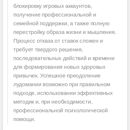
блокировку игровых аккаунтов,
получение профессиональной и
семейной поддержки, а также полную
перестройку образа жизни и мышления.
Процесс отказа от ставок сложен и
требует твердого решения,
последовательных действий и времени
для формирования новых здоровых
привычек. Успешное преодоление
лудомании возможно при правильном
подходе, использовании эффективных
методик и, при необходимости,
профессиональной психологической
помощи.