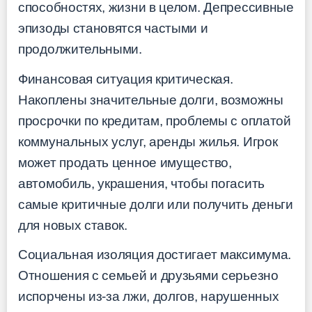
способностях, жизни в целом. Депрессивные
эпизоды становятся частыми и
продолжительными.
Финансовая ситуация критическая.
Накоплены значительные долги, возможны
просрочки по кредитам, проблемы с оплатой
коммунальных услуг, аренды жилья. Игрок
может продать ценное имущество,
автомобиль, украшения, чтобы погасить
самые критичные долги или получить деньги
для новых ставок.
Социальная изоляция достигает максимума.
Отношения с семьей и друзьями серьезно
испорчены из-за лжи, долгов, нарушенных