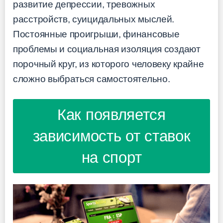
развитие депрессии, тревожных
расстройств, суицидальных мыслей.
Постоянные проигрыши, финансовые
проблемы и социальная изоляция создают
порочный круг, из которого человеку крайне
сложно выбраться самостоятельно.
Как появляется
зависимость от ставок
на спорт