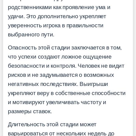
родственниками как проявление ума и
удачи. Это дополнительно укрепляет
уверенность игрока в правильности
выбранного пути.
Опасность этой стадии заключается в том,
что успехи создают ложное ощущение
безопасности и контроля. Человек не видит
рисков и не задумывается о возможных
негативных последствиях. Выигрыши
укрепляют веру в собственные способности
и мотивируют увеличивать частоту и
размеры ставок.
Длительность этой стадии может
варьироваться от нескольких недель до