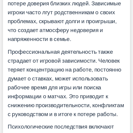
потере доверия близких людей. Зависимые
игроки часто лгут родственникам о своих
проблемах, скрывают долги и проигрыши,
что создает атмосферу недоверия и
напряженности в семье.
Профессиональная деятельность также
страдает от игровой зависимости. Человек
теряет концентрацию на работе, постоянно
думает о ставках, может использовать
рабочее время для игры или поиска
информации о матчах. Это приводит к
снижению производительности, конфликтам
с руководством и в итоге к потере работы.
Психологические последствия включают