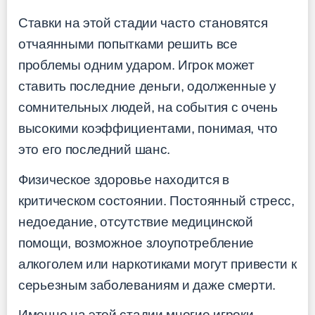
Ставки на этой стадии часто становятся
отчаянными попытками решить все
проблемы одним ударом. Игрок может
ставить последние деньги, одолженные у
сомнительных людей, на события с очень
высокими коэффициентами, понимая, что
это его последний шанс.
Физическое здоровье находится в
критическом состоянии. Постоянный стресс,
недоедание, отсутствие медицинской
помощи, возможное злоупотребление
алкоголем или наркотиками могут привести к
серьезным заболеваниям и даже смерти.
Именно на этой стадии многие игроки