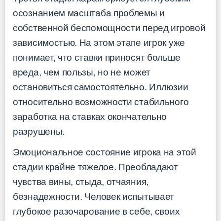
осознанием масштаба проблемы и
собственной беспомощности перед игровой
зависимостью. На этом этапе игрок уже
понимает, что ставки приносят больше
вреда, чем пользы, но не может
остановиться самостоятельно. Иллюзии
относительно возможности стабильного
заработка на ставках окончательно
разрушены.
Эмоциональное состояние игрока на этой
стадии крайне тяжелое. Преобладают
чувства вины, стыда, отчаяния,
безнадежности. Человек испытывает
глубокое разочарование в себе, своих