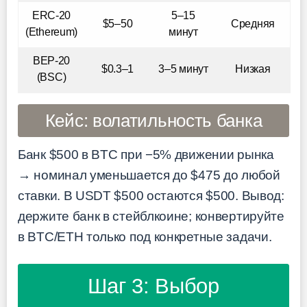
ERC-20
5–15
$5–50
Средняя
(Ethereum)
минут
BEP-20
$0.3–1
3–5 минут
Низкая
(BSC)
Кейс: волатильность банка
Банк $500 в BTC при −5% движении рынка
→ номинал уменьшается до $475 до любой
ставки. В USDT $500 остаются $500. Вывод:
держите банк в стейблкоине; конвертируйте
в BTC/ETH только под конкретные задачи.
Шаг 3: Выбор