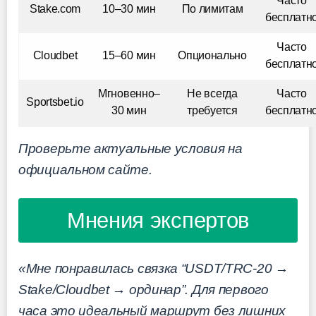
Часто
Stake.com
10–30 мин
По лимитам
бесплатн
Часто
Cloudbet
15–60 мин
Опционально
бесплатн
Мгновенно–
Не всегда
Часто
Sportsbet.io
30 мин
требуется
бесплатн
Проверьте актуальные условия на
официальном сайте.
Мнения экспертов
«Мне понравилась связка “USDT/TRC-20 →
Stake/Cloudbet → ординар”. Для первого
часа это идеальный маршрут без лишних