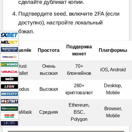
сделайте дубликат копии.
Подтвердите seed, включите 2FA (если
доступно), настройте локальный
бэкап.
Поддержка
Кошелёк
Простота
Платформы
монет
Trust
Очень
70+
iOS, Android
Wallet
высокая
блокчейнов
260+
Desktop,
Exodus
Высокая
криптовалют
Mobile
Ethereum,
Browser,
MetaMask
Средняя
BSC,
Mobile
Polygon