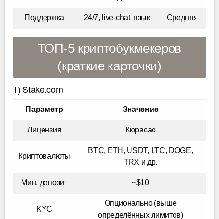
Поддержка
24/7, live-chat, язык
Средняя
ТОП-5 криптобукмекеров
(краткие карточки)
1) Stake.com
Параметр
Значение
Лицензия
Кюрасао
BTC, ETH, USDT, LTC, DOGE,
Криптовалюты
TRX и др.
Мин. депозит
~$10
Опционально (выше
KYC
определённых лимитов)