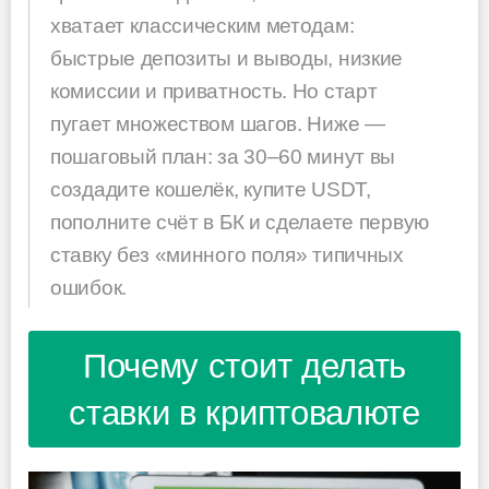
хватает классическим методам:
быстрые депозиты и выводы, низкие
комиссии и приватность. Но старт
пугает множеством шагов. Ниже —
пошаговый план: за 30–60 минут вы
создадите кошелёк, купите USDT,
пополните счёт в БК и сделаете первую
ставку без «минного поля» типичных
ошибок.
Почему стоит делать
ставки в криптовалюте