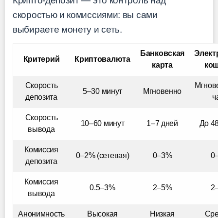
Крипто-депозит — это контроль над
скоростью и комиссиями: вы сами
выбираете монету и сеть.
Банковская
Элект
Критерий
Криптовалюта
карта
кош
Скорость
Мгнов
5–30 минут
Мгновенно
депозита
ч
Скорость
10–60 минут
1–7 дней
До 4
вывода
Комиссия
0–2% (сетевая)
0–3%
0
депозита
Комиссия
0.5–3%
2–5%
2
вывода
Анонимность
Высокая
Низкая
Сре