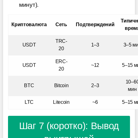
минут).
Типич
Криптовалюта
Сеть
Подтверждений
врем
TRC-
USDT
1–3
3–5 м
20
ERC-
USDT
~12
5–15 м
20
10–6
BTC
Bitcoin
2–3
мин
LTC
Litecoin
~6
5–15 м
Шаг 7 (коротко): Вывод