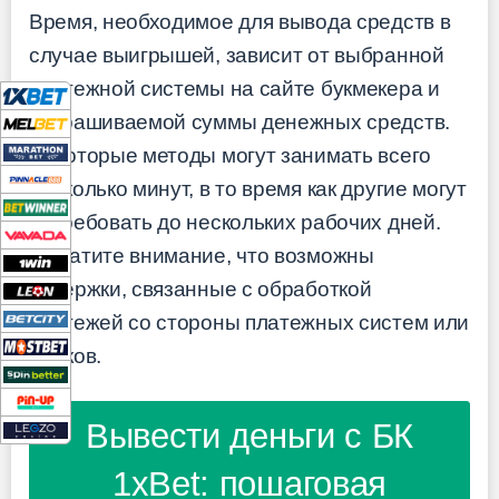
Время, необходимое для вывода средств в
случае выигрышей, зависит от выбранной
платежной системы на сайте букмекера и
запрашиваемой суммы денежных средств.
Некоторые методы могут занимать всего
несколько минут, в то время как другие могут
потребовать до нескольких рабочих дней.
Обратите внимание, что возможны
задержки, связанные с обработкой
платежей со стороны платежных систем или
банков.
Вывести деньги с БК
1xBet: пошаговая