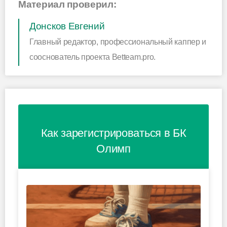
Материал проверил:
Донсков Евгений
Главный редактор, профессиональный каппер и
сооснователь проекта Betteam.pro.
Как зарегистрироваться в БК
Олимп