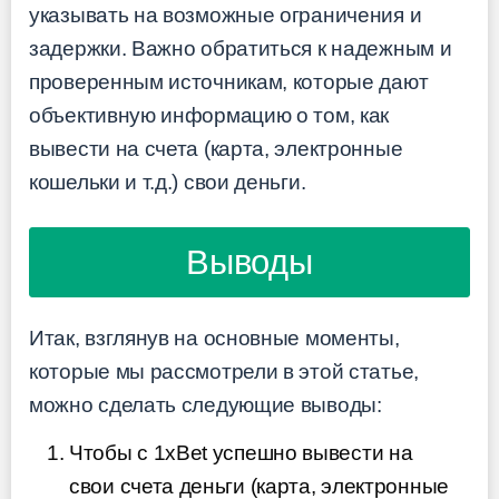
указывать на возможные ограничения и
задержки. Важно обратиться к надежным и
проверенным источникам, которые дают
объективную информацию о том, как
вывести на счета (карта, электронные
кошельки и т.д.) свои деньги.
Выводы
Итак, взглянув на основные моменты,
которые мы рассмотрели в этой статье,
можно сделать следующие выводы:
Чтобы с 1xBet успешно вывести на
свои счета деньги (карта, электронные