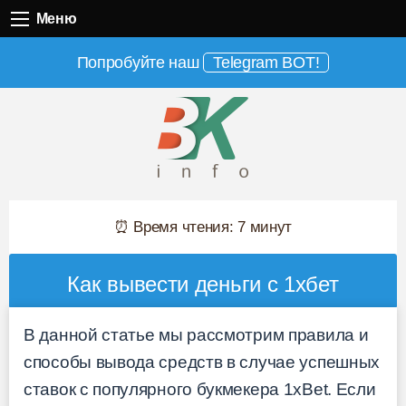
Меню
Меню
Попробуйте наш
Telegram BOT!
⏰ Время чтения: 7 минут
Как вывести деньги с 1хбет
В данной статье мы рассмотрим правила и
способы вывода средств в случае успешных
ставок с популярного букмекера 1xBet. Если