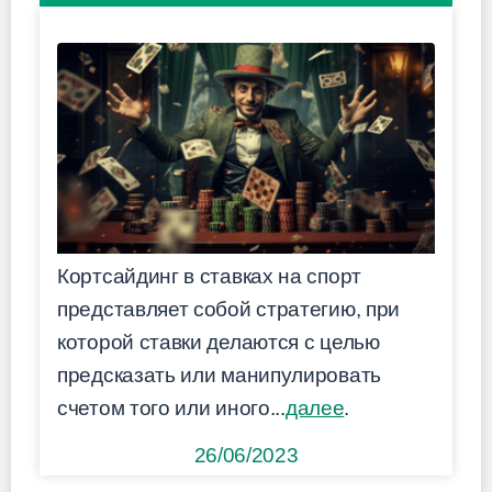
Кортсайдинг в ставках на спорт
представляет собой стратегию, при
которой ставки делаются с целью
предсказать или манипулировать
счетом того или иного...
далее
.
26/06/2023