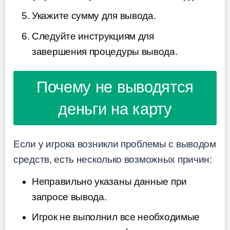
Укажите сумму для вывода.
Следуйте инструкциям для
завершения процедуры вывода.
Почему не выводятся
деньги на карту
Если у игрока возникли проблемы с выводом
средств, есть несколько возможных причин:
Неправильно указаны данные при
запросе вывода.
Игрок не выполнил все необходимые