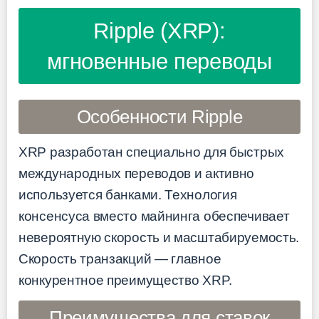
Ripple (XRP):
мгновенные переводы
Особенности Ripple
XRP разработан специально для быстрых
международных переводов и активно
используется банками. Технология
консенсуса вместо майнинга обеспечивает
невероятную скорость и масштабируемость.
Скорость транзакций — главное
конкурентное преимущество XRP.
Преимущества для ставок