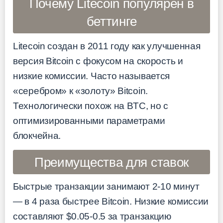
Почему Litecoin популярен в
беттинге
Litecoin создан в 2011 году как улучшенная
версия Bitcoin с фокусом на скорость и
низкие комиссии. Часто называется
«серебром» к «золоту» Bitcoin.
Технологически похож на BTC, но с
оптимизированными параметрами
блокчейна.
Преимущества для ставок
Быстрые транзакции занимают 2-10 минут
— в 4 раза быстрее Bitcoin. Низкие комиссии
составляют $0.05-0.5 за транзакцию