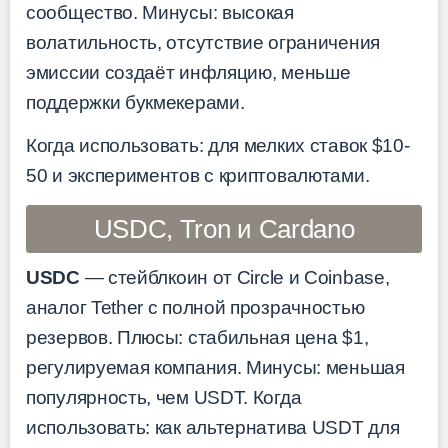
сообщество. Минусы: высокая
волатильность, отсутствие ограничения
эмиссии создаёт инфляцию, меньше
поддержки букмекерами.
Когда использовать: для мелких ставок $10-
50 и экспериментов с криптовалютами.
USDC, Tron и Cardano
USDC
— стейблкоин от Circle и Coinbase,
аналог Tether с полной прозрачностью
резервов. Плюсы: стабильная цена $1,
регулируемая компания. Минусы: меньшая
популярность, чем USDT. Когда
использовать: как альтернатива USDT для