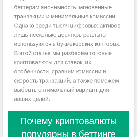
беттерам анонимность, мгновенные
транзакции и минимальные комиссии.
Однако среди тысяч цифровых активов
лишь несколько десятков реально
используются в букмекерских конторах.
В этой статье мы разберём топовые
криптовалюты для ставок, их
особенности, сравним комиссии и
скорость транзакций, а также поможем
выбрать оптимальный вариант для
ваших целей.
Почему криптовалюты
популярны в беттинге