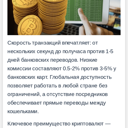
Скорость транзакций впечатляет: от
нескольких секунд до получаса против 1-5
дней банковских переводов. Низкие
комиссии составляют 0.5-2% против 3-5% у
банковских карт. Глобальная доступность
позволяет работать в любой стране без
ограничений, а отсутствие посредников
обеспечивает прямые переводы между
кошельками.
Ключевое преимущество криптовалют —