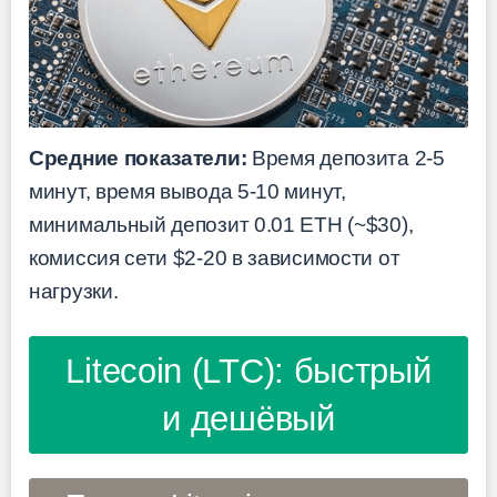
Средние показатели:
Время депозита 2-5
минут, время вывода 5-10 минут,
минимальный депозит 0.01 ETH (~$30),
комиссия сети $2-20 в зависимости от
нагрузки.
Litecoin (LTC): быстрый
и дешёвый