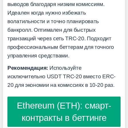
выводов благодаря низким комиссиям.
Идеален когда нужно избежать
волатильности и точно планировать
банкролл. Оптимален для быстрых
транзакций через сеть TRC-20. Подходит
профессиональным беттерам для точного
управления средствами.
Рекомендация:
Используйте
исключительно USDT TRC-20 вместо ERC-
20 для экономии на комиссиях в 10-20 раз.
Ethereum (ETH): смарт-
контракты в беттинге