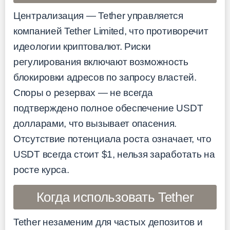
Централизация — Tether управляется
компанией Tether Limited, что противоречит
идеологии криптовалют. Риски
регулирования включают возможность
блокировки адресов по запросу властей.
Споры о резервах — не всегда
подтверждено полное обеспечение USDT
долларами, что вызывает опасения.
Отсутствие потенциала роста означает, что
USDT всегда стоит $1, нельзя заработать на
росте курса.
Когда использовать Tether
Tether незаменим для частых депозитов и