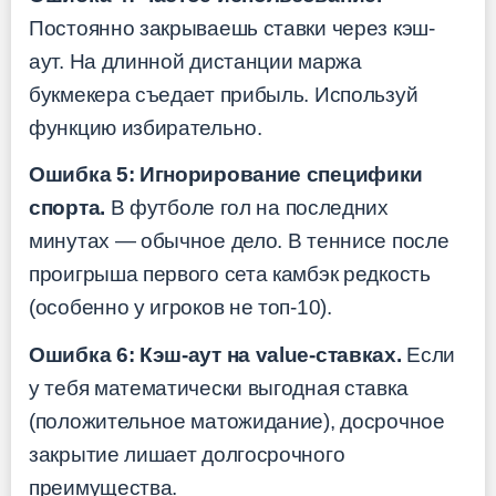
Постоянно закрываешь ставки через кэш-
аут. На длинной дистанции маржа
букмекера съедает прибыль. Используй
функцию избирательно.
Ошибка 5: Игнорирование специфики
спорта.
В футболе гол на последних
минутах — обычное дело. В теннисе после
проигрыша первого сета камбэк редкость
(особенно у игроков не топ-10).
Ошибка 6: Кэш-аут на value-ставках.
Если
у тебя математически выгодная ставка
(положительное матожидание), досрочное
закрытие лишает долгосрочного
преимущества.