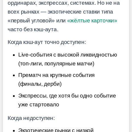
ординарах, экспрессах, системах. Но не на
всех рынках — экзотические ставки типа
«первый угловой» или
«жёлтые карточки»
часто без кэш-аута.
Когда кэш-аут точно доступен:
Live-события с высокой ликвидностью
(топ-лиги, популярные матчи)
Прематч на крупные события
(финалы, дерби)
Экспрессы, где хотя бы одно событие
уже стартовало
Когда недоступен:
Экзотические рынки с низкой