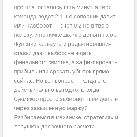
прошла, осталось пять минут, а твоя
команда ведёт 2:1, но соперник давит.
Или наоборот — счёт 0:2 не в твою
пользу, и понимаешь, что деньги тают.
Функции кэш-аута и редактирования
ставки дают выбор: не ждать
финального свистка, а зафиксировать
прибыль или срезать убыток прямо
сейчас. Но вот вопрос — когда это
действительно выгодно, а когда
букмекер просто забирает твои деньги
через завышенную маржу?
Разбираемся в механике, стратегиях и
ловушках досрочного расчёта.