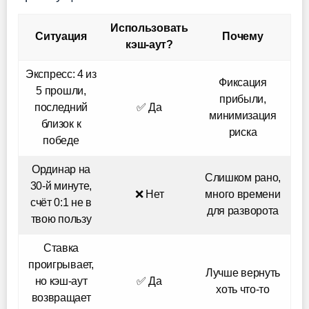
Использовать
Ситуация
Почему
кэш-аут?
Экспресс: 4 из
Фиксация
5 прошли,
прибыли,
последний
✅ Да
минимизация
близок к
риска
победе
Ординар на
Слишком рано,
30-й минуте,
❌ Нет
много времени
счёт 0:1 не в
для разворота
твою пользу
Ставка
проигрывает,
Лучше вернуть
но кэш-аут
✅ Да
хоть что-то
возвращает