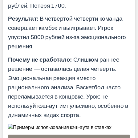
рублей. Потеря 1700.
Результат:
В четвёртой четверти команда
совершает камбэк и выигрывает. Игрок
упустил 5000 рублей из-за эмоционального
решения.
Почему не сработало:
Слишком раннее
решение — оставалась целая четверть.
Эмоциональная реакция вместо
рационального анализа. Баскетбол часто
переламывается в концовке. Урок: не
используй кэш-аут импульсивно, особенно в
динамичных видах спорта.