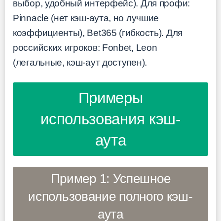
выбор, удобный интерфейс). Для профи:
Pinnacle (нет кэш-аута, но лучшие
коэффициенты), Bet365 (гибкость). Для
российских игроков: Fonbet, Leon
(легальные, кэш-аут доступен).
Примеры
использования кэш-
аута
Пример 1: Успешное
использование полного кэш-
аута