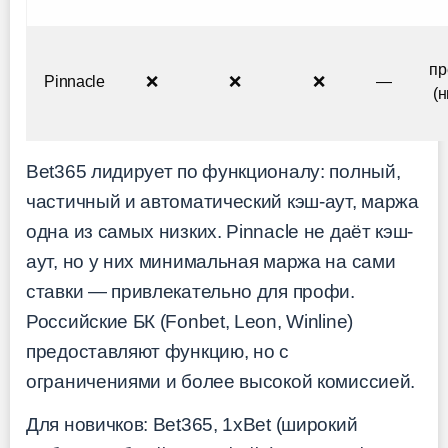
пр
Pinnacle
❌
❌
❌
—
(
Bet365 лидирует по функционалу: полный,
частичный и автоматический кэш-аут, маржа
одна из самых низких. Pinnacle не даёт кэш-
аут, но у них минимальная маржа на сами
ставки — привлекательно для профи.
Российские БК (Fonbet, Leon, Winline)
предоставляют функцию, но с
ограничениями и более высокой комиссией.
Для новичков: Bet365, 1xBet (широкий