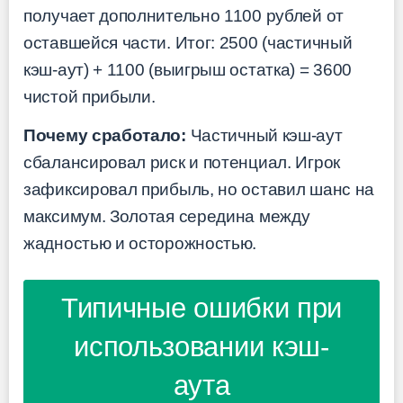
получает дополнительно 1100 рублей от
оставшейся части. Итог: 2500 (частичный
кэш-аут) + 1100 (выигрыш остатка) = 3600
чистой прибыли.
Почему сработало:
Частичный кэш-аут
сбалансировал риск и потенциал. Игрок
зафиксировал прибыль, но оставил шанс на
максимум. Золотая середина между
жадностью и осторожностью.
Типичные ошибки при
использовании кэш-
аута