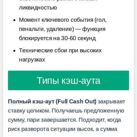
ликвидностью
Момент ключевого события (гол,
пенальти, удаление) — функция
блокируется на 30-60 секунд
Технические сбои при высоких
нагрузках
Типы кэш-аута
Полный кэш-аут (Full Cash Out)
закрывает
ставку целиком. Получаешь предложенную
сумму, пари завершается. Подходит, когда
риск разворота ситуации высок, а сумма