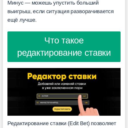
Минус — можешь упустить больший
выигрыш, если ситуация разворачивается
ещё лучше.
Что такое
редактирование ставки
Редактирование ставки (Edit Bet) позволяет