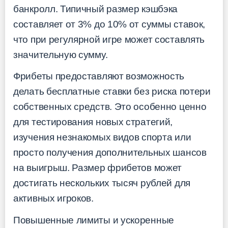
банкролл. Типичный размер кэшбэка
составляет от 3% до 10% от суммы ставок,
что при регулярной игре может составлять
значительную сумму.
Фрибеты предоставляют возможность
делать бесплатные ставки без риска потери
собственных средств. Это особенно ценно
для тестирования новых стратегий,
изучения незнакомых видов спорта или
просто получения дополнительных шансов
на выигрыш. Размер фрибетов может
достигать нескольких тысяч рублей для
активных игроков.
Повышенные лимиты и ускоренные