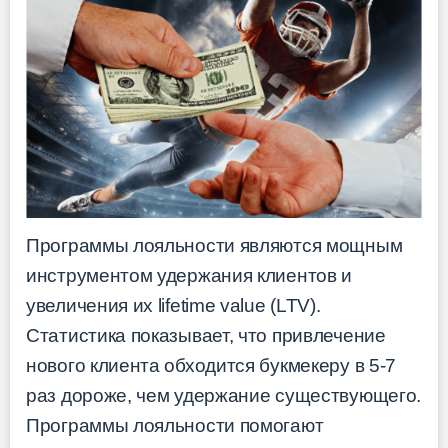
Программы лояльности являются мощным
инструментом удержания клиентов и
увеличения их lifetime value (LTV).
Статистика показывает, что привлечение
нового клиента обходится букмекеру в 5-7
раз дороже, чем удержание существующего.
Программы лояльности помогают