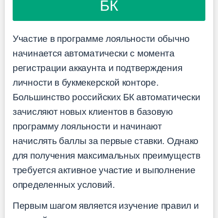
БК
Участие в программе лояльности обычно
начинается автоматически с момента
регистрации аккаунта и подтверждения
личности в букмекерской конторе.
Большинство российских БК автоматически
зачисляют новых клиентов в базовую
программу лояльности и начинают
начислять баллы за первые ставки. Однако
для получения максимальных преимуществ
требуется активное участие и выполнение
определенных условий.
Первым шагом является изучение правил и