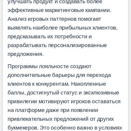
улучшать продукт и создавать более
эффективные маркетинговые кампании.
Анализ игровых паттернов помогает
выявлять наиболее прибыльных клиентов,
предсказывать их потребности и
разрабатывать персонализированные
предложения.
Программы лояльности создают
дополнительные барьеры для перехода
клиентов к конкурентам. Накопленные
баллы, достигнутый статус и эксклюзивные
привилегии мотивируют игроков оставаться
на платформе даже при появлении
привлекательных предложений от других
букмекеров. Это особенно важно в условиях