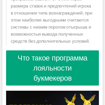
размера ставок и предпочтений игрока
в отношении типа вознаграждений, при
этом наиболее выгодными считаются
системы с низким порогом отыгрыша и
возможностью вывода полученных
средств без дополнительных условий.
Что такое программа
лояльности
букмекеров