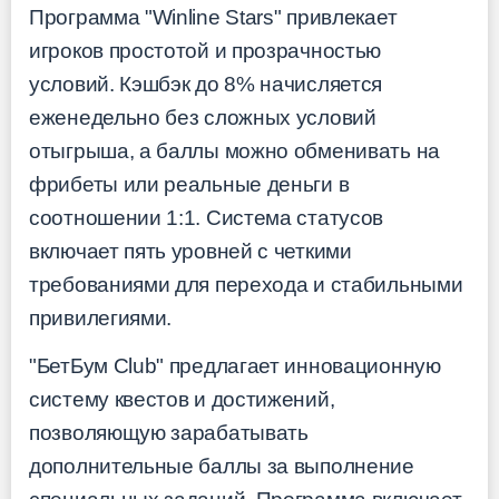
Программа "Winline Stars" привлекает
игроков простотой и прозрачностью
условий. Кэшбэк до 8% начисляется
еженедельно без сложных условий
отыгрыша, а баллы можно обменивать на
фрибеты или реальные деньги в
соотношении 1:1. Система статусов
включает пять уровней с четкими
требованиями для перехода и стабильными
привилегиями.
"БетБум Club" предлагает инновационную
систему квестов и достижений,
позволяющую зарабатывать
дополнительные баллы за выполнение