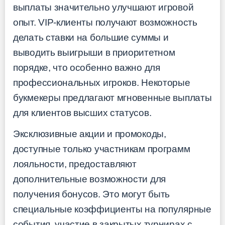
выплаты значительно улучшают игровой
опыт. VIP-клиенты получают возможность
делать ставки на большие суммы и
выводить выигрыши в приоритетном
порядке, что особенно важно для
профессиональных игроков. Некоторые
букмекеры предлагают мгновенные выплаты
для клиентов высших статусов.
Эксклюзивные акции и промокоды,
доступные только участникам программ
лояльности, предоставляют
дополнительные возможности для
получения бонусов. Это могут быть
специальные коэффициенты на популярные
события, участие в закрытых турнирах с