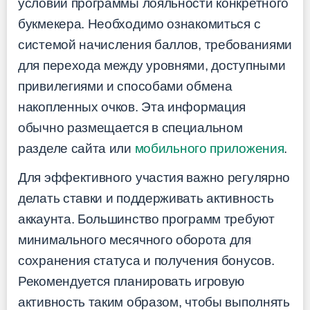
условий программы лояльности конкретного
букмекера. Необходимо ознакомиться с
системой начисления баллов, требованиями
для перехода между уровнями, доступными
привилегиями и способами обмена
накопленных очков. Эта информация
обычно размещается в специальном
разделе сайта или
мобильного приложения
.
Для эффективного участия важно регулярно
делать ставки и поддерживать активность
аккаунта. Большинство программ требуют
минимального месячного оборота для
сохранения статуса и получения бонусов.
Рекомендуется планировать игровую
активность таким образом, чтобы выполнять