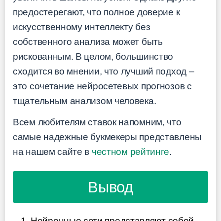
предостерегают, что полное доверие к
искусственному интеллекту без
собственного анализа может быть
рискованным. В целом, большинство
сходится во мнении, что лучший подход –
это сочетание нейросетевых прогнозов с
тщательным анализом человека.
Всем любителям ставок напомним, что
самые надежные букмекеры представлены
на нашем сайте в
честном рейтинге
.
Вывод
Нейронные сети представляют собой