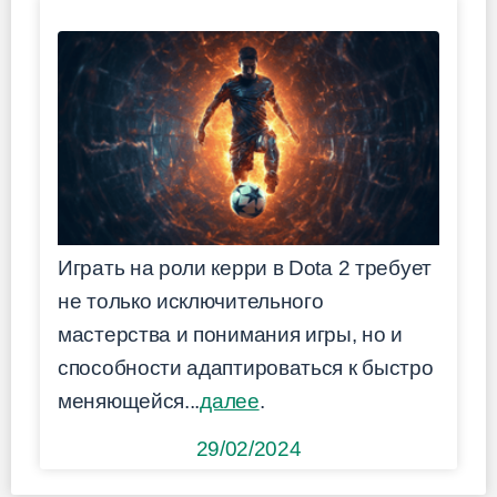
Играть на роли керри в Dota 2 требует
не только исключительного
мастерства и понимания игры, но и
способности адаптироваться к быстро
меняющейся...
далее
.
29/02/2024