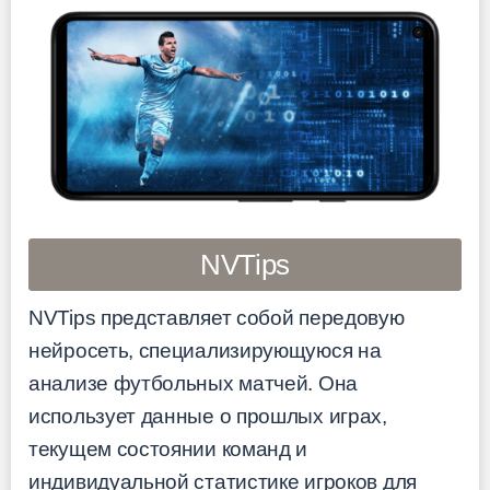
NVTips
NVTips представляет собой передовую
нейросеть, специализирующуюся на
анализе футбольных матчей. Она
использует данные о прошлых играх,
текущем состоянии команд и
индивидуальной статистике игроков для