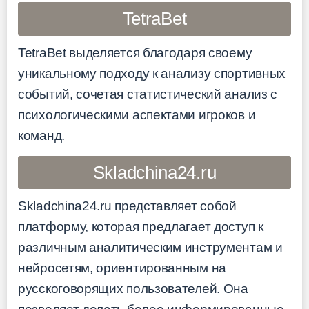
TetraBet
TetraBet выделяется благодаря своему
уникальному подходу к анализу спортивных
событий, сочетая статистический анализ с
психологическими аспектами игроков и
команд.
Skladchina24.ru
Skladchina24.ru представляет собой
платформу, которая предлагает доступ к
различным аналитическим инструментам и
нейросетям, ориентированным на
русскоговорящих пользователей. Она