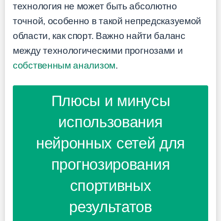
технология не может быть абсолютно
точной, особенно в такой непредсказуемой
области, как спорт. Важно найти баланс
между технологическими прогнозами и
собственным анализом
.
Плюсы и минусы
использования
нейронных сетей для
прогнозирования
спортивных
результатов