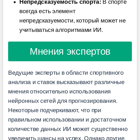
Непредсказуемость спорта:
В спорте
всегда есть элемент
непредсказуемости, который может не
учитываться алгоритмами ИИ.
Мнения экспертов
Ведущие эксперты в области спортивного
анализа и ставок высказывают различные
мнения относительно использования
нейронных сетей для прогнозирования.
Некоторые подчеркивают, что при
правильном использовании и достаточном
количестве данных ИИ может существенно
увеличить шансы на успех. Однако другие