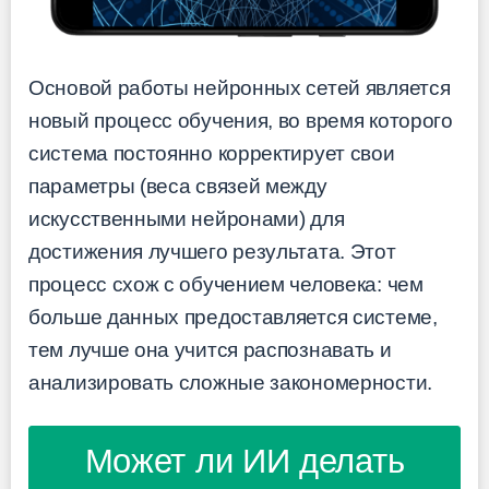
Основой работы нейронных сетей является
новый процесс обучения, во время которого
система постоянно корректирует свои
параметры (веса связей между
искусственными нейронами) для
достижения лучшего результата. Этот
процесс схож с обучением человека: чем
больше данных предоставляется системе,
тем лучше она учится распознавать и
анализировать сложные закономерности.
Может ли ИИ делать