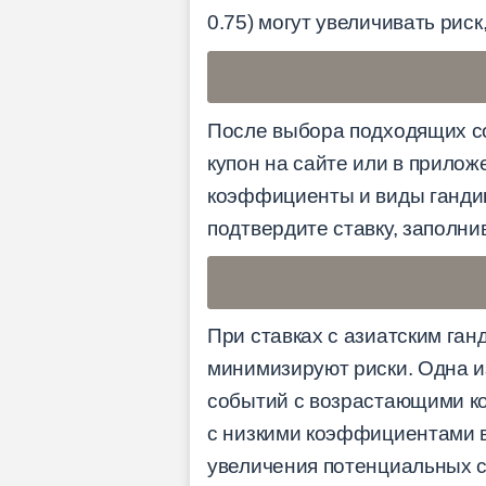
0.75) могут увеличивать рис
После выбора подходящих соб
купон на сайте или в прило
коэффициенты и виды ганди
подтвердите ставку, заполни
При ставках с азиатским ган
минимизируют риски. Одна из
событий с возрастающими ко
с низкими коэффициентами 
увеличения потенциальных 