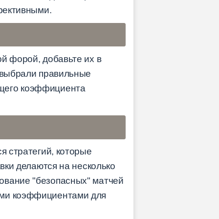
ффективными.
й форой, добавьте их в
о выбрали правильные
бщего коэффициента
я стратегий, которые
авки делаются на несколько
ование "безопасных" матчей
ими коэффициентами для