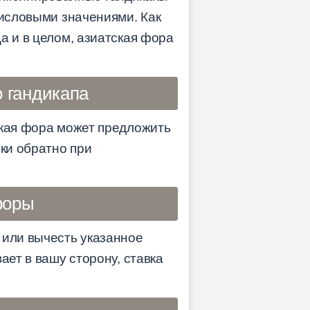
числовыми значениями. Как
а и в целом, азиатская фора
о гандикапа
ская фора может предложить
вки обратно при
форы
 или вычесть указанное
ает в вашу сторону, ставка