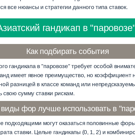
я все нюансы и стратегии данного типа ставок.
Азиатский гандикап в "паровозе"
Как подбирать события
го гандикапа в "паровозе" требует особой внимат
оманд имеет явное преимущество, но коэффициент 
ной разницей в классе команд или непредсказуем
ь свою сумму ставки рискам.
 виды фор лучше использовать в "пар
е подходящими могут оказаться половинные форы (0.
ата ставки. Целые гандикапы (0, 1, 2) и комбинир