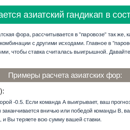
ется азиатский гандикап в сос
тская фора, рассчитывается в "паровозе" так же, к
комбинации с другими исходами. Главное в "паров
ми, чтобы ставка считалась выигрышной. Давайт
Примеры расчета азиатских фор:
):
орой -0.5. Если команда А выигрывает, ваш прогн
ч заканчивается вничью или победой команды В, в
 и Вы теряете всю сумму вашей ставки.