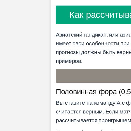
Как рассчитыва
Азиатский гандикап, или азиа
имеет свои особенности при 
прогнозы должны быть верны
примеров.
Половинная фора (0.5
Вы ставите на команду А с ф
считается верным. Если мат
рассчитывается проигрышем,