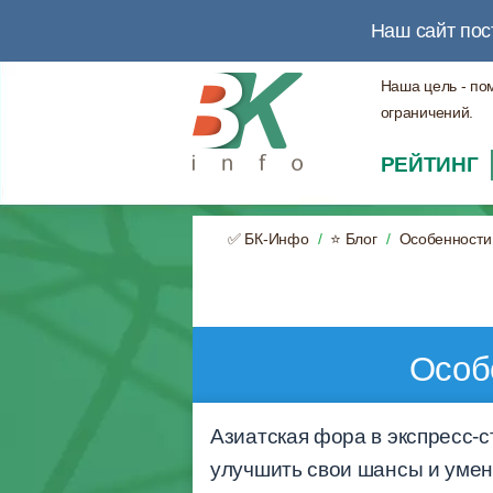
Наш сайт пос
Наша цель - по
ограничений.
РЕЙТИНГ
✅ БК-Инфо
⭐ Блог
Особенности 
Особ
Азиатская фора в экспресс-
улучшить свои шансы и умен