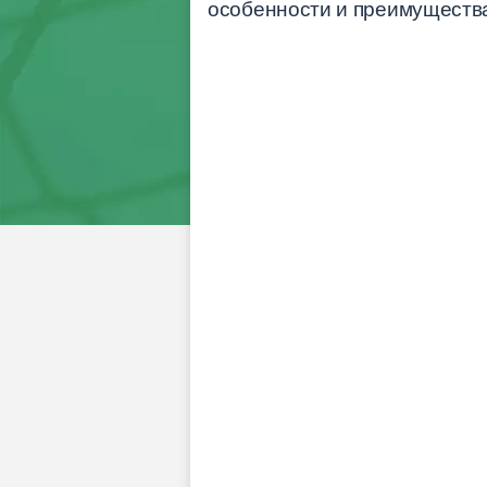
особенности и преимущества 