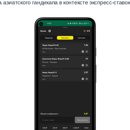
азиатского гандикапа в контексте экспресс-ставок