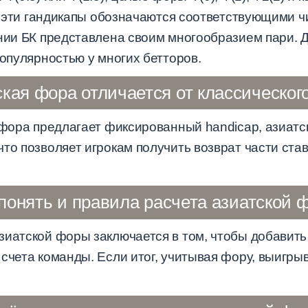
но эти гандикапы обозначаются соответствующими 
нии БК представлена своим многообразием пари. Д
популярностью у многих бетторов.
кая фора отличается от классическог
я фора предлагает фиксированный handicap, азиат
то позволяет игрокам получить возврат части ста
 понять и правила расчета азиатской 
зиатской форы заключается в том, чтобы добавить
счета команды. Если итог, учитывая фору, выигрыв