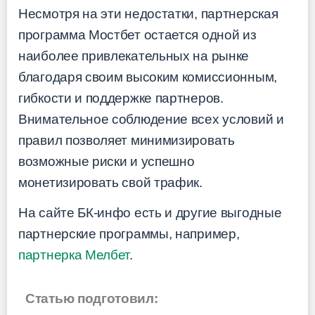
Несмотря на эти недостатки, партнерская
программа Мостбет остается одной из
наиболее привлекательных на рынке
благодаря своим высоким комиссионным,
гибкости и поддержке партнеров.
Внимательное соблюдение всех условий и
правил позволяет минимизировать
возможные риски и успешно
монетизировать свой трафик.
На сайте БК-инфо есть и другие выгодные
партнерские программы, например,
партнерка Мелбет
.
Статью подготовил: