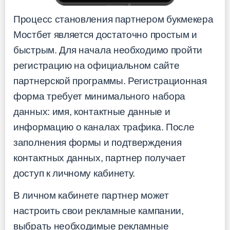
Процесс становления партнером букмекера
Мостбет является достаточно простым и
быстрым. Для начала необходимо пройти
регистрацию на официальном сайте
партнерской программы. Регистрационная
форма требует минимального набора
данных: имя, контактные данные и
информацию о каналах трафика. После
заполнения формы и подтверждения
контактных данных, партнер получает
доступ к личному кабинету.
В личном кабинете партнер может
настроить свои рекламные кампании,
выбрать необходимые рекламные