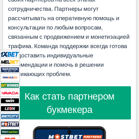
сотрудничества. Партнеры могут
рассчитывать на оперативную помощь и
консультации по любым вопросам,
связанным с продвижением и монетизацией
трафика. Команда поддержки всегда готова
предоставить индивидуальные
рекомендации и помочь в решении
возникающих проблем.
Как стать партнером
букмекера