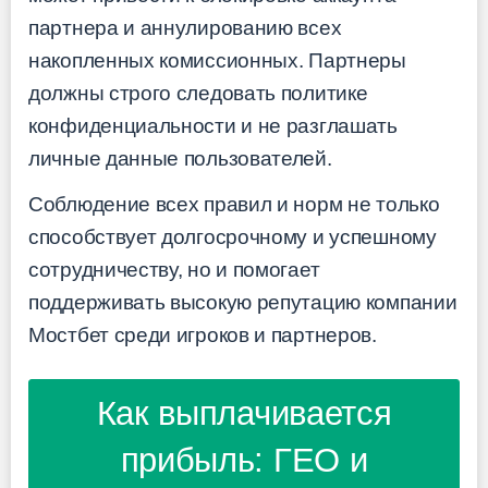
партнера и аннулированию всех
накопленных комиссионных. Партнеры
должны строго следовать политике
конфиденциальности и не разглашать
личные данные пользователей.
Соблюдение всех правил и норм не только
способствует долгосрочному и успешному
сотрудничеству, но и помогает
поддерживать высокую репутацию компании
Мостбет среди игроков и партнеров.
Как выплачивается
прибыль: ГЕО и