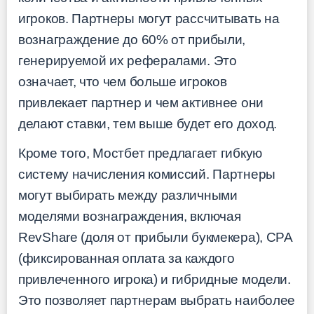
игроков. Партнеры могут рассчитывать на
вознаграждение до 60% от прибыли,
генерируемой их рефералами. Это
означает, что чем больше игроков
привлекает партнер и чем активнее они
делают ставки, тем выше будет его доход.
Кроме того, Мостбет предлагает гибкую
систему начисления комиссий. Партнеры
могут выбирать между различными
моделями вознаграждения, включая
RevShare (доля от прибыли букмекера), CPA
(фиксированная оплата за каждого
привлеченного игрока) и гибридные модели.
Это позволяет партнерам выбрать наиболее