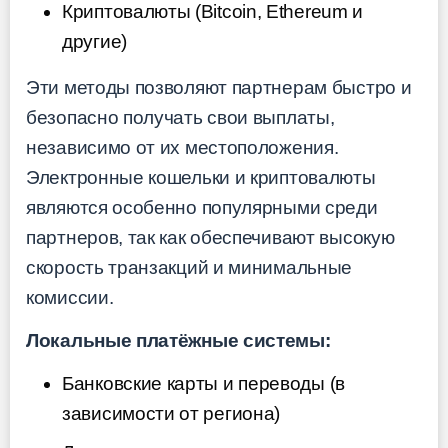
Криптовалюты (Bitcoin, Ethereum и
другие)
Эти методы позволяют партнерам быстро и
безопасно получать свои выплаты,
независимо от их местоположения.
Электронные кошельки и криптовалюты
являются особенно популярными среди
партнеров, так как обеспечивают высокую
скорость транзакций и минимальные
комиссии.
Локальные платёжные системы:
Банковские карты и переводы (в
зависимости от региона)