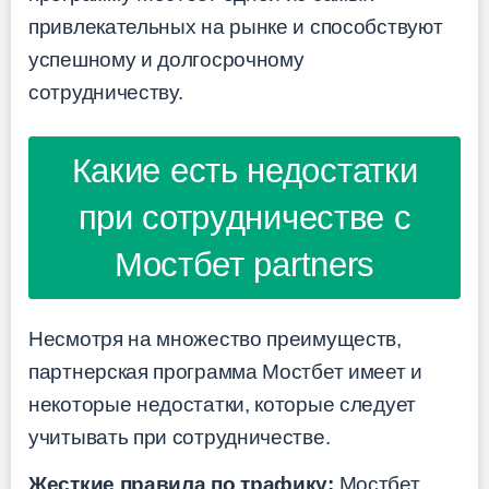
привлекательных на рынке и способствуют
успешному и долгосрочному
сотрудничеству.
Какие есть недостатки
при сотрудничестве с
Мостбет partners
Несмотря на множество преимуществ,
партнерская программа Мостбет имеет и
некоторые недостатки, которые следует
учитывать при сотрудничестве.
Жесткие правила по трафику:
Мостбет