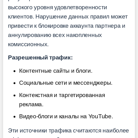
высокого уровня удовлетворенности
клиентов. Нарушение данных правил может
привести к блокировке аккаунта партнера и
аннулированию всех накопленных
комиссионных.
Разрешенный трафик:
Контентные сайты и блоги.
Социальные сети и мессенджеры.
Контекстная и таргетированная
реклама.
Видео-блоги и каналы на YouTube.
Эти источники трафика считаются наиболее