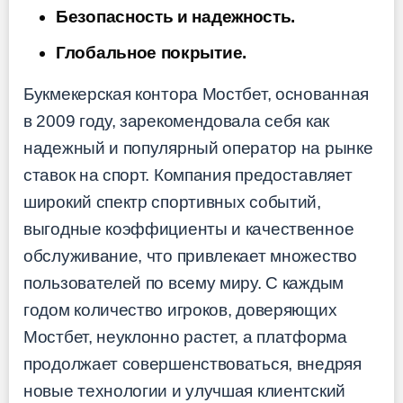
Безопасность и надежность.
Глобальное покрытие.
Букмекерская контора Мостбет, основанная
в 2009 году, зарекомендовала себя как
надежный и популярный оператор на рынке
ставок на спорт. Компания предоставляет
широкий спектр спортивных событий,
выгодные коэффициенты и качественное
обслуживание, что привлекает множество
пользователей по всему миру. С каждым
годом количество игроков, доверяющих
Мостбет, неуклонно растет, а платформа
продолжает совершенствоваться, внедряя
новые технологии и улучшая клиентский