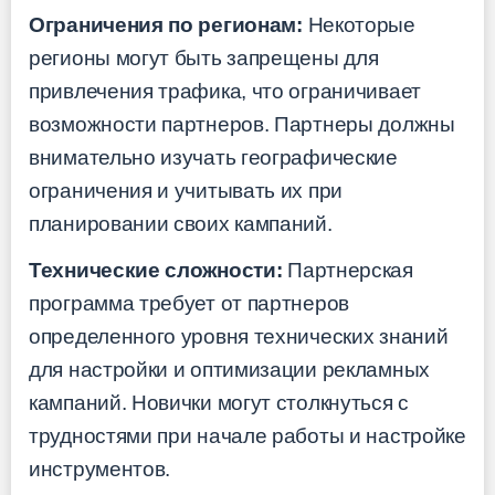
Ограничения по регионам:
Некоторые
регионы могут быть запрещены для
привлечения трафика, что ограничивает
возможности партнеров. Партнеры должны
внимательно изучать географические
ограничения и учитывать их при
планировании своих кампаний.
Технические сложности:
Партнерская
программа требует от партнеров
определенного уровня технических знаний
для настройки и оптимизации рекламных
кампаний. Новички могут столкнуться с
трудностями при начале работы и настройке
инструментов.