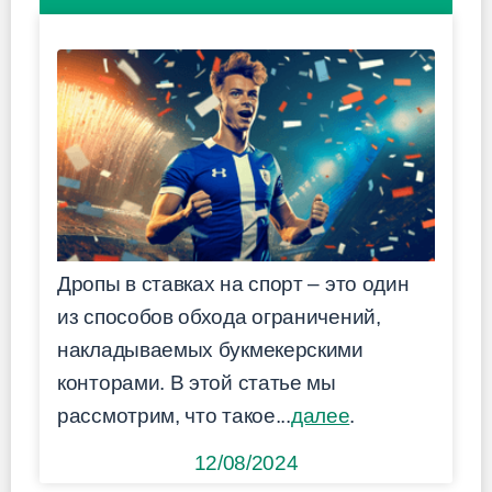
Дропы в ставках на спорт – это один
из способов обхода ограничений,
накладываемых букмекерскими
конторами. В этой статье мы
рассмотрим, что такое...
далее
.
12/08/2024