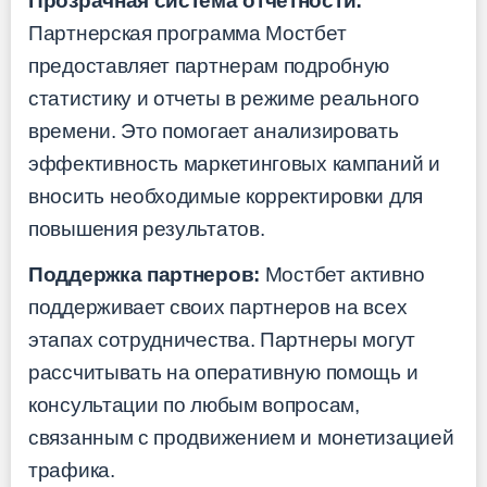
Прозрачная система отчетности:
Партнерская программа Мостбет
предоставляет партнерам подробную
статистику и отчеты в режиме реального
времени. Это помогает анализировать
эффективность маркетинговых кампаний и
вносить необходимые корректировки для
повышения результатов.
Поддержка партнеров:
Мостбет активно
поддерживает своих партнеров на всех
этапах сотрудничества. Партнеры могут
рассчитывать на оперативную помощь и
консультации по любым вопросам,
связанным с продвижением и монетизацией
трафика.