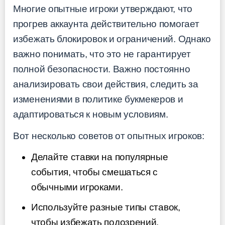
Многие опытные игроки утверждают, что
прогрев аккаунта действительно помогает
избежать блокировок и ограничений. Однако
важно понимать, что это не гарантирует
полной безопасности. Важно постоянно
анализировать свои действия, следить за
изменениями в политике букмекеров и
адаптироваться к новым условиям.
Вот несколько советов от опытных игроков:
Делайте ставки на популярные
события, чтобы смешаться с
обычными игроками.
Используйте разные типы ставок,
чтобы избежать подозрений.