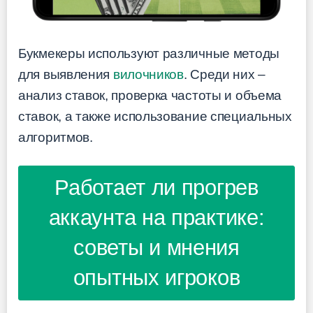
Букмекеры используют различные методы
для выявления
вилочников
. Среди них –
анализ ставок, проверка частоты и объема
ставок, а также использование специальных
алгоритмов.
Работает ли прогрев
аккаунта на практике:
советы и мнения
опытных игроков