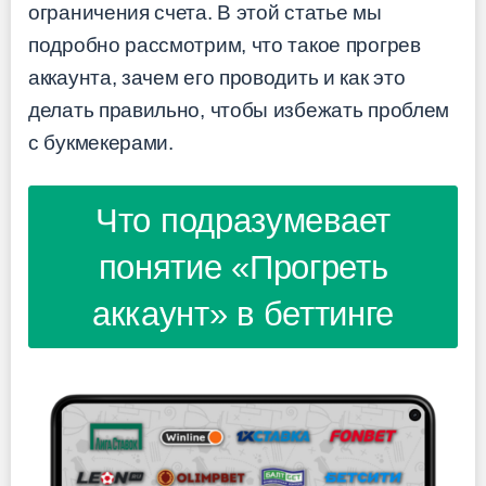
ограничения счета. В этой статье мы
подробно рассмотрим, что такое прогрев
аккаунта, зачем его проводить и как это
делать правильно, чтобы избежать проблем
с букмекерами.
Что подразумевает
понятие «Прогреть
аккаунт» в беттинге