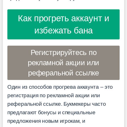
Как прогреть аккаунт и
избежать бана
Регистрируйтесь по
рекламной акции или
реферальной ссылке
Один из способов прогрева аккаунта – это
регистрация по рекламной акции или
реферальной ссылке. Букмекеры часто
предлагают бонусы и специальные
предложения новым игрокам, и