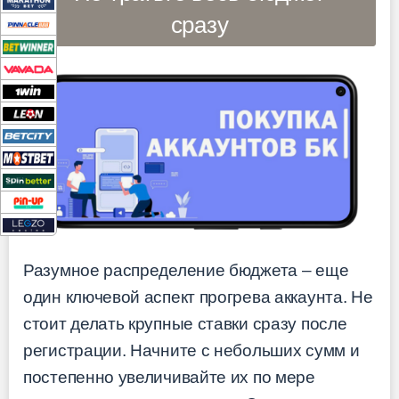
сразу
Разумное распределение бюджета – еще
один ключевой аспект прогрева аккаунта. Не
стоит делать крупные ставки сразу после
регистрации. Начните с небольших сумм и
постепенно увеличивайте их по мере