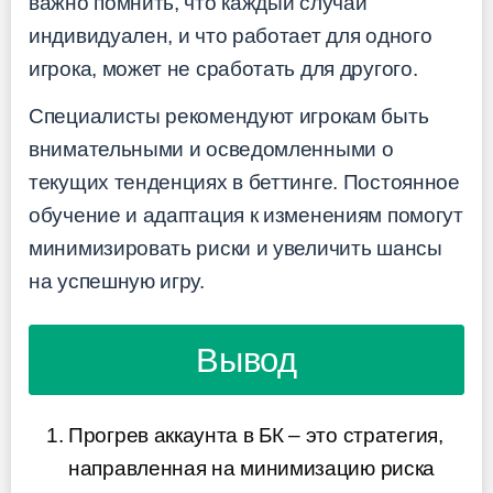
важно помнить, что каждый случай
индивидуален, и что работает для одного
игрока, может не сработать для другого.
Специалисты рекомендуют игрокам быть
внимательными и осведомленными о
текущих тенденциях в беттинге. Постоянное
обучение и адаптация к изменениям помогут
минимизировать риски и увеличить шансы
на успешную игру.
Вывод
Прогрев аккаунта в БК – это стратегия,
направленная на минимизацию риска