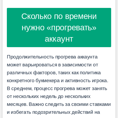
Сколько по времени
нужно «прогревать»
аккаунт
Продолжительность прогрева аккаунта
может варьироваться в зависимости от
различных факторов, таких как политика
конкретного букмекера и активность игрока.
В среднем, процесс прогрева может занять
от нескольких недель до нескольких
месяцев. Важно следить за своими ставками
и избегать подозрительных действий на