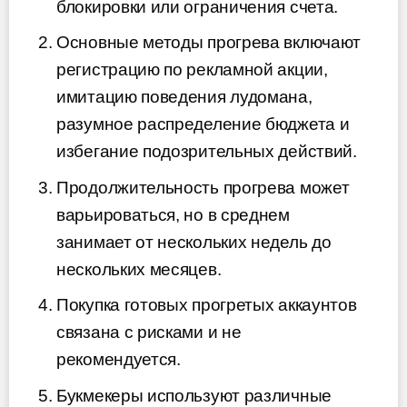
блокировки или ограничения счета.
Основные методы прогрева включают
регистрацию по рекламной акции,
имитацию поведения лудомана,
разумное распределение бюджета и
избегание подозрительных действий.
Продолжительность прогрева может
варьироваться, но в среднем
занимает от нескольких недель до
нескольких месяцев.
Покупка готовых прогретых аккаунтов
связана с рисками и не
рекомендуется.
Букмекеры используют различные