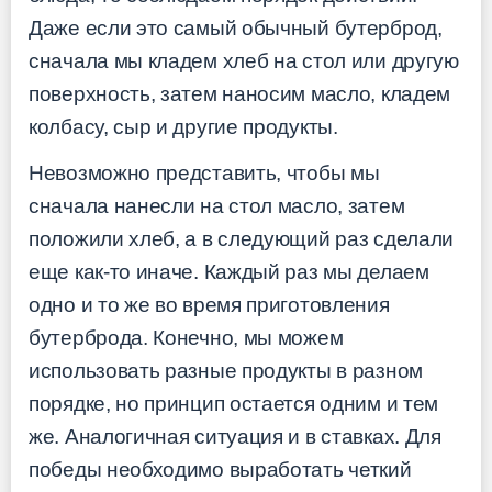
Даже если это самый обычный бутерброд,
сначала мы кладем хлеб на стол или другую
поверхность, затем наносим масло, кладем
колбасу, сыр и другие продукты.
Невозможно представить, чтобы мы
сначала нанесли на стол масло, затем
положили хлеб, а в следующий раз сделали
еще как-то иначе. Каждый раз мы делаем
одно и то же во время приготовления
бутерброда. Конечно, мы можем
использовать разные продукты в разном
порядке, но принцип остается одним и тем
же. Аналогичная ситуация и в ставках. Для
победы необходимо выработать четкий