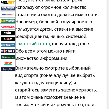
используют огромное количество
стратегий и охотно делятся ими в сети.
Например, большой популярностью
пользуется догон, ставки на высокие
коэффициенты, ничью, системой,
азиатский тотал
, фору и так далее.
Обо всем этом можно найти
множество информации.
Внимательно смотрите выбранный
вид спорта (поначалу лучше выбрать
какую-то одну дисциплину) и
старайтесь заметить закономерность.
В этом очень поможет знание не
только матчей и их результатов, но и