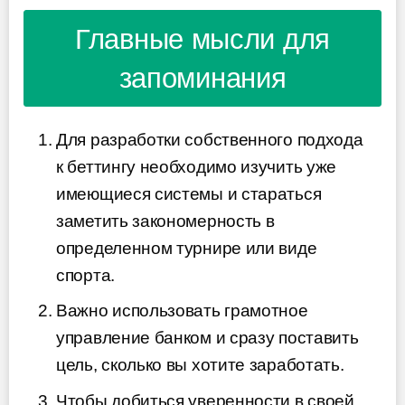
Главные мысли для
запоминания
Для разработки собственного подхода
к беттингу необходимо изучить уже
имеющиеся системы и стараться
заметить закономерность в
определенном турнире или виде
спорта.
Важно использовать грамотное
управление банком и сразу поставить
цель, сколько вы хотите заработать.
Чтобы добиться уверенности в своей