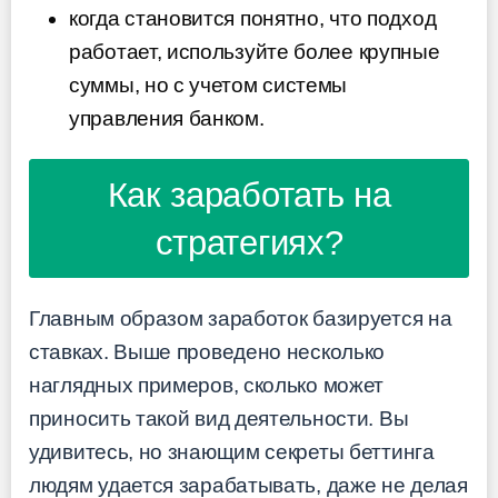
когда становится понятно, что подход
работает, используйте более крупные
суммы, но с учетом системы
управления банком.
Как заработать на
стратегиях?
Главным образом заработок базируется на
ставках. Выше проведено несколько
наглядных примеров, сколько может
приносить такой вид деятельности. Вы
удивитесь, но знающим секреты беттинга
людям удается зарабатывать, даже не делая