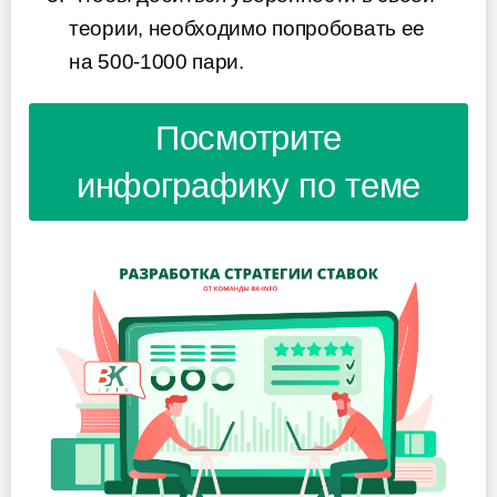
теории, необходимо попробовать ее
на 500-1000 пари.
Посмотрите
инфографику по теме