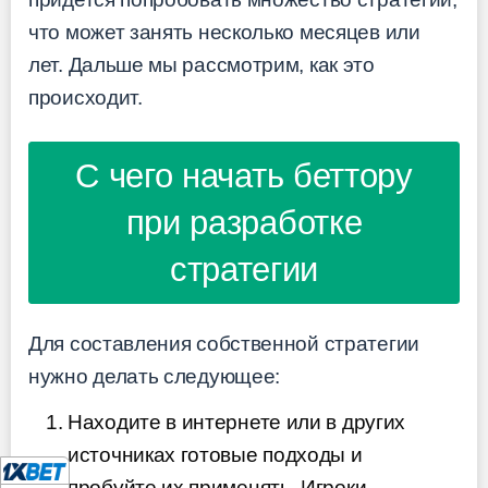
что может занять несколько месяцев или
лет. Дальше мы рассмотрим, как это
происходит.
С чего начать беттору
при разработке
стратегии
Для составления собственной стратегии
нужно делать следующее:
Находите в интернете или в других
источниках готовые подходы и
пробуйте их применять. Игроки