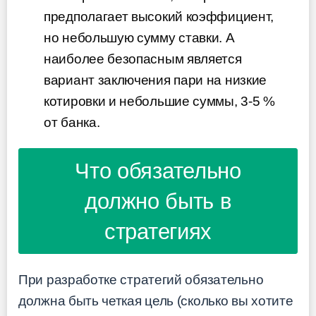
предполагает высокий коэффициент,
но небольшую сумму ставки. А
наиболее безопасным является
вариант заключения пари на низкие
котировки и небольшие суммы, 3-5 %
от банка.
Что обязательно
должно быть в
стратегиях
При разработке стратегий обязательно
должна быть четкая цель (сколько вы хотите