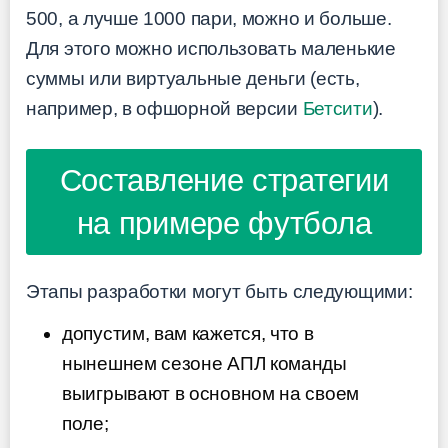
500, а лучше 1000 пари, можно и больше.
Для этого можно использовать маленькие
суммы или виртуальные деньги (есть,
например, в офшорной версии
Бетсити
).
Составление стратегии
на примере футбола
Этапы разработки могут быть следующими:
допустим, вам кажется, что в
нынешнем сезоне АПЛ команды
выигрывают в основном на своем
поле;