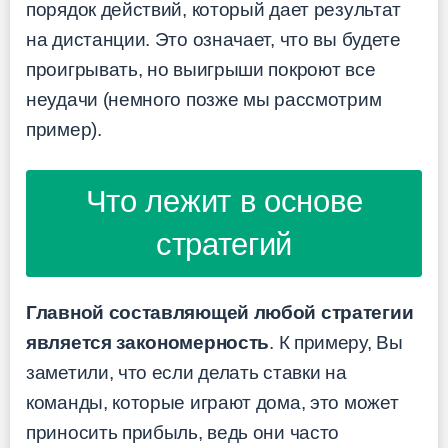
порядок действий, который дает результат
на дистанции. Это означает, что вы будете
проигрывать, но выигрыши покроют все
неудачи (немного позже мы рассмотрим
пример).
Что лежит в основе
стратегий
Главной составляющей любой стратегии
является закономерность
. К примеру, Вы
заметили, что если делать ставки на
команды, которые играют дома, это может
приносить прибыль, ведь они часто