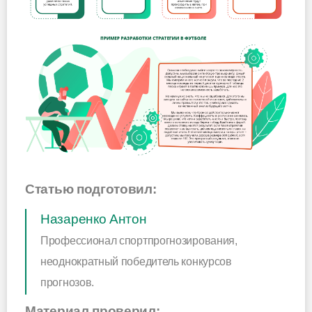
Статью подготовил:
Назаренко Антон
Профессионал спортпрогнозирования,
неоднократный победитель конкурсов
прогнозов.
Материал проверил: