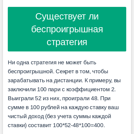
Существует ли
беспроигрышная
стратегия
Ни одна стратегия не может быть
беспроигрышной. Секрет в том, чтобы
зарабатывать на дистанции. К примеру, вы
заключили 100 пари с коэффициентом 2.
Выиграли 52 из них, проиграли 48. При
сумме в 100 рублей на каждую ставку ваш
чистый доход (без учета суммы каждой
ставки) составит 100*52-48*100=400.