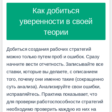
Как добиться
уверенности в своей
теории
Добиться создания рабочих стратегий
можно только путем проб и ошибок. Сразу
начните вести отчетность. Записывайте все
ставки, которые вы делаете, с описанием
того, почему они именно такие (сокращенно
суть анализа). Анализируйте свои ошибки,
исправляйтесь. Практика показывает, что
для проверки работоспособности стратегий
необходимо проверить каждую из них на