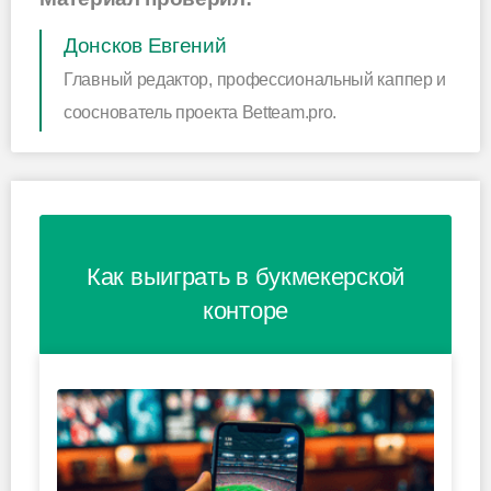
Донсков Евгений
Главный редактор, профессиональный каппер и
сооснователь проекта Betteam.pro.
Как выиграть в букмекерской
конторе