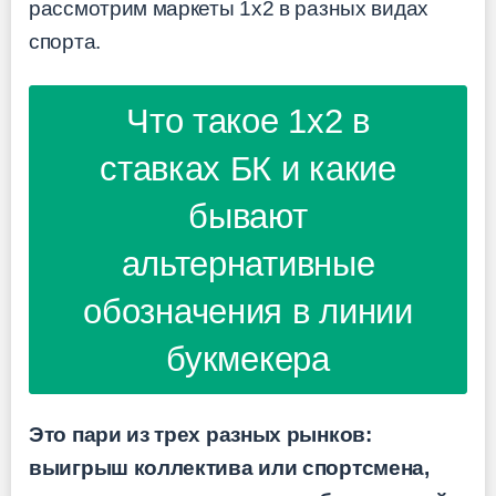
рассмотрим маркеты 1х2 в разных видах
спорта.
Что такое 1х2 в
ставках БК и какие
бывают
альтернативные
обозначения в линии
букмекера
Это пари из трех разных рынков:
выигрыш коллектива или спортсмена,