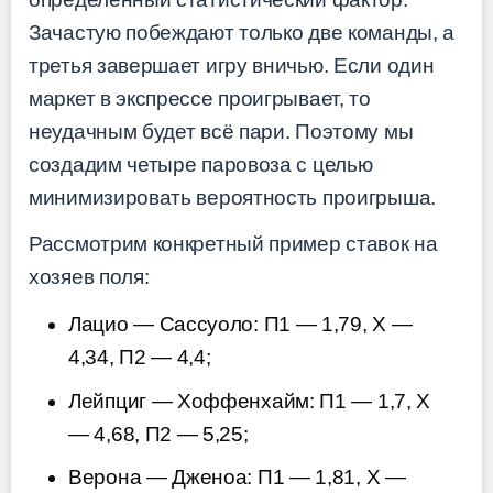
Зачастую побеждают только две команды, а
третья завершает игру вничью. Если один
маркет в экспрессе проигрывает, то
неудачным будет всё пари. Поэтому мы
создадим четыре паровоза с целью
минимизировать вероятность проигрыша.
Рассмотрим конкретный пример ставок на
хозяев поля:
Лацио — Сассуоло: П1 — 1,79, Х —
4,34, П2 — 4,4;
Лейпциг — Хоффенхайм: П1 — 1,7, Х
— 4,68, П2 — 5,25;
Верона — Дженоа: П1 — 1,81, Х —