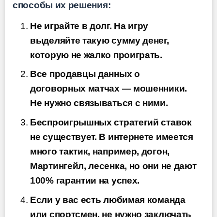
способы их решения:
Не играйте в долг. На игру
выделяйте такую сумму денег,
которую не жалко проиграть.
Все продавцы данных о
договорных матчах — мошенники.
Не нужно связываться с ними.
Беспроигрышных стратегий ставок
не существует. В интернете имеется
много тактик, например, догон,
Мартингейл, лесенка, но они не дают
100% гарантии на успех.
Если у вас есть любимая команда
или спортсмен, не нужно заключать