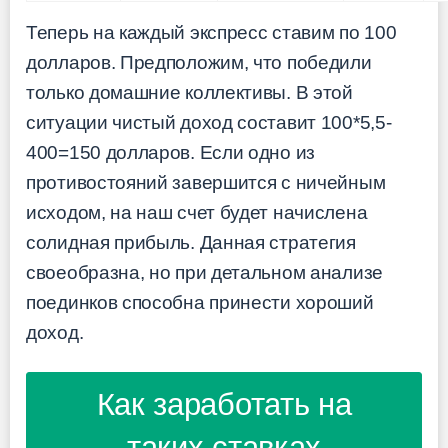
Теперь на каждый экспресс ставим по 100
долларов. Предположим, что победили
только домашние коллективы. В этой
ситуации чистый доход составит 100*5,5-
400=150 долларов. Если одно из
противостояний завершится с ничейным
исходом, на наш счет будет начислена
солидная прибыль. Данная стратегия
своеобразна, но при детальном анализе
поединков способна принести хороший
доход.
Как заработать на
таких ставках