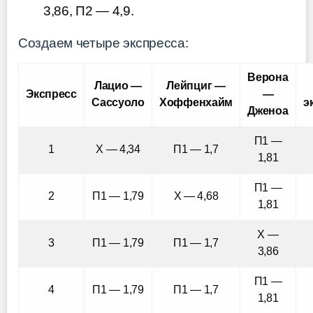
3,86, П2 — 4,9.
Создаем четыре экспресса:
Верона
Лацио —
Лейпциг —
Экспресс
—
Сассуоло
Хоффенхайм
э
Дженоа
П1 —
1
Х — 4,34
П1 — 1,7
1,81
П1 —
2
П1 — 1,79
Х — 4,68
1,81
Х —
3
П1 — 1,79
П1 — 1,7
3,86
П1 —
4
П1 — 1,79
П1 — 1,7
1,81