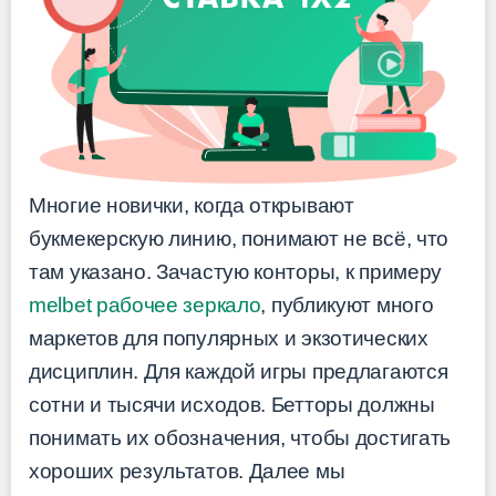
Многие новички, когда открывают
букмекерскую линию, понимают не всё, что
там указано. Зачастую конторы, к примеру
melbet рабочее зеркало
, публикуют много
маркетов для популярных и экзотических
дисциплин. Для каждой игры предлагаются
сотни и тысячи исходов. Бетторы должны
понимать их обозначения, чтобы достигать
хороших результатов. Далее мы