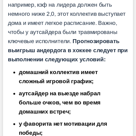
например, кэф на лидера должен быть
немного ниже 2,0, этот коллектив выступает
дома и имеет легкое расписание. Важно,
чтобы у аутсайдера были травмированы
ключевые исполнители.
Прогнозировать
выигрыш андердога в хоккее следует при
выполнении следующих условий:
домашний коллектив имеет
сложный игровой график;
аутсайдер на выезде набрал
больше очков, чем во время
домашних встреч;
у фаворита нет мотивации для
победы;