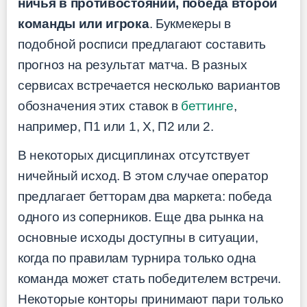
ничья в противостоянии, победа второй
команды или игрока
. Букмекеры в
подобной росписи предлагают составить
прогноз на результат матча. В разных
сервисах встречается несколько вариантов
обозначения этих ставок в
беттинге
,
например, П1 или 1, Х, П2 или 2.
В некоторых дисциплинах отсутствует
ничейный исход. В этом случае оператор
предлагает бетторам два маркета: победа
одного из соперников. Еще два рынка на
основные исходы доступны в ситуации,
когда по правилам турнира только одна
команда может стать победителем встречи.
Некоторые конторы принимают пари только