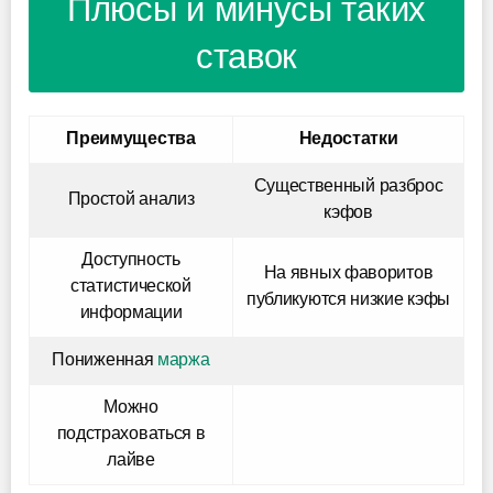
Плюсы и минусы таких
ставок
Преимущества
Недостатки
Существенный разброс
Простой анализ
кэфов
Доступность
На явных фаворитов
статистической
публикуются низкие кэфы
информации
Пониженная
маржа
Можно
подстраховаться в
лайве