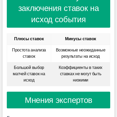
заключения ставок на
исход события
Плюсы ставок
Минусы ставок
Простота анализа
Возможные неожиданные
ставок
результаты на исход
Большой выбор
Коэффициенты в таких
матчей ставок на
ставках не могут быть
исход
низкими
Мнения экспертов