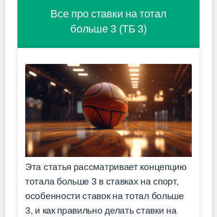
Все про ставки на тотал
больше 3 (ТБ 3)
Эта статья рассматривает концепцию
тотала больше 3 в ставках на спорт,
особенности ставок на тотал больше
3, и как правильно делать ставки на