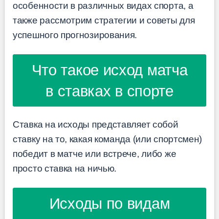
особенности в различных видах спорта, а
также рассмотрим стратегии и советы для
успешного прогнозирования.
Что такое исход матча
в ставках в спорте
Ставка на исходы представляет собой
ставку на то, какая команда (или спортсмен)
победит в матче или встрече, либо же
просто ставка на ничью.
Исходы по видам