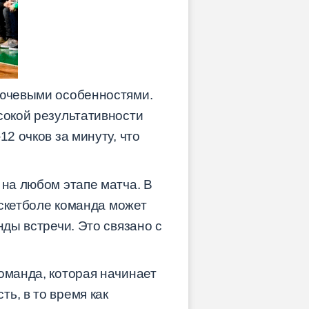
лючевыми особенностями.
сокой результативности
2 очков за минуту, что
 на любом этапе матча. В
аскетболе команда может
нды встречи. Это связано с
оманда, которая начинает
ь, в то время как