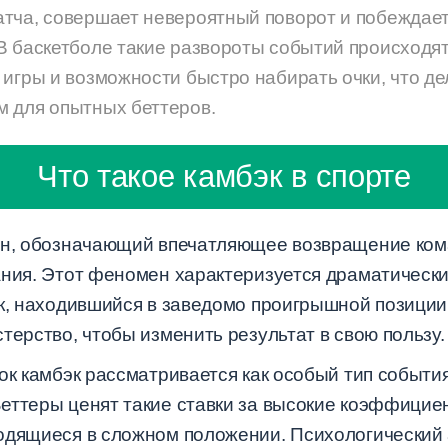
тча, совершает невероятный поворот и побеждае
В баскетболе такие развороты событий происходят
игры и возможности быстро набирать очки, что дел
 для опытных беттеров.
Что такое камбэк в спорте
ин, обозначающий впечатляющее возвращение ком
ания. Этот феномен характеризуется драматически
ик, находившийся в заведомо проигрышной позиции
терство, чтобы изменить результат в свою пользу.
ок камбэк рассматривается как особый тип событи
еттеры ценят такие ставки за высокие коэффицие
одящиеся в сложном положении. Психологический 