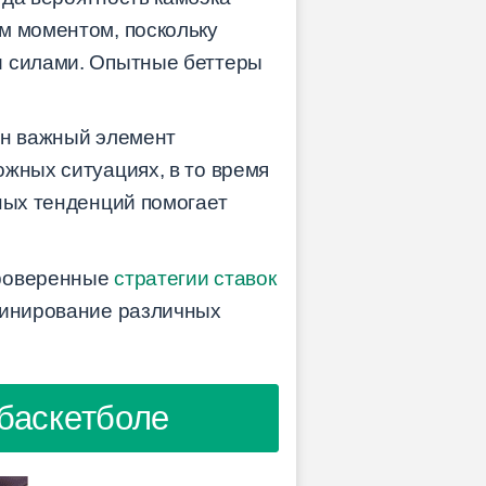
м моментом, поскольку
и силами. Опытные беттеры
ин важный элемент
ожных ситуациях, в то время
ных тенденций помогает
проверенные
стратегии ставок
мбинирование различных
 баскетболе