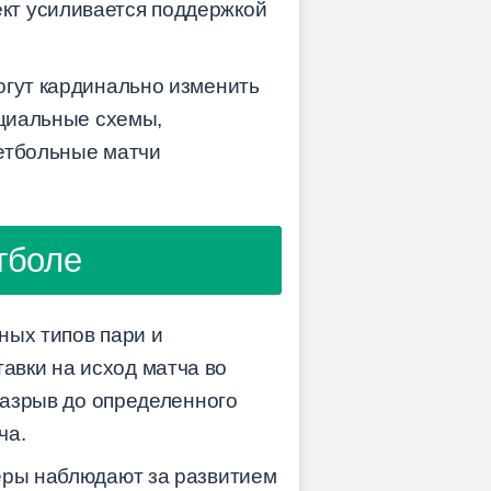
кт усиливается поддержкой
огут кардинально изменить
ециальные схемы,
кетбольные матчи
тболе
ных типов пари и
авки на исход матча во
 разрыв до определенного
ча.
теры наблюдают за развитием