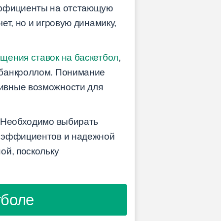
оэффициенты на отстающую
ет, но и игровую динамику,
щения ставок на баскетбол
,
 банкроллом. Понимание
ивные возможности для
. Необходимо выбирать
коэффициентов и надежной
ой, поскольку
тболе