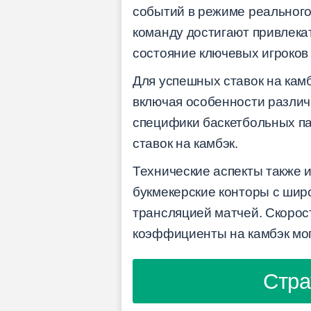
событий в режиме реальног
команду достигают привлекат
состояние ключевых игроков 
Для успешных ставок на кам
включая особенности различ
специфики баскетбольных п
ставок на камбэк.
Технические аспекты также 
букмекерские конторы с шир
трансляцией матчей. Скорос
коэффициенты на камбэк могу
Стра