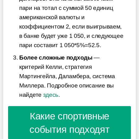
пари на тотал с суммой 50 единиц
американской валюты и
коэффициентом 2, если выигрываем,
в банке будет уже 1 050, и следующее
пари составит 1 050*5%=52.5.
Более сложные подходы
—
критерий Келли, стратегия
Мартингейла, Даламбера, система
Миллера. Подробное описание вы
найдете
здесь
.
Какие спортивные
события подходят