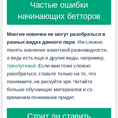
Частые ошибки
начинающих бетторов
Многие новички не могут разобраться в
разных видах данного пари
. Им сложно
понять значение азиатской разновидности,
а ведь есть еще и другие виды, например,
трехпутевой
. Если вам тоже сложно
разобраться, ставьте только на то, что
понимаете, не рискуйте зря. Читайте
больше обучающих материалов и со
временем понимание придет.
Стоит ли ставить