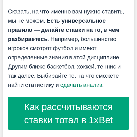
Сказать, на что именно вам нужно ставить,
мы не можем.
Есть универсальное
правило — делайте ставки на то, в чем
разбираетесь
. Например, большинство
игроков смотрят футбол и имеют
определенные знания в этой дисциплине.
Другим ближе баскетбол, хоккей, теннис и
так далее. Выбирайте то, на что сможете
найти статистику и
сделать анализ
.
Как рассчитываются
ставки тотал в 1xBet