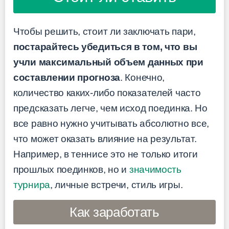
Чтобы решить, стоит ли заключать пари,
постарайтесь убедиться в том, что вы
учли максимальный объем данных при
составлении прогноза
. Конечно,
количество каких-либо показателей часто
предсказать легче, чем исход поединка. Но
все равно нужно учитывать абсолютно все,
что может оказать влияние на результат.
Например, в теннисе это не только итоги
прошлых поединков, но и
значимость
турнира
, личные встречи, стиль игры.
Как заработать