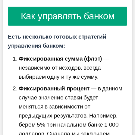
Как управлять банком
Есть несколько готовых стратегий
управления банком:
Фиксированная сумма (флэт)
—
независимо от исходов, всегда
выбираем одну и ту же сумму.
Фиксированный процент
— в данном
случае значение ставки будет
меняться в зависимости от
предыдущих результатов. Например,
берем 5% при начальном банке 1 000
долларов. Сначала мы заключаем