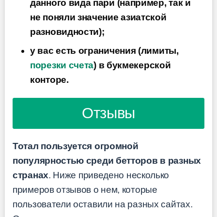
данного вида пари (например, так и
не поняли значение азиатской
разновидности);
у вас есть ограничения (лимиты,
порезки счета
) в букмекерской
конторе.
Отзывы
Тотал пользуется огромной
популярностью среди бетторов в разных
странах
. Ниже приведено несколько
примеров отзывов о нем, которые
пользователи оставили на разных сайтах.