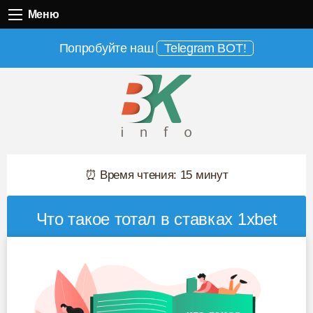
Меню
Меню
Попробуйте наш
Telegram BOT!
⏰ Время чтения: 15 минут
Что такое тотал в ставках 1xbet