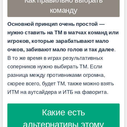
команду
Основной принцип очень простой —
нужно ставить на ТМ в матчах команд или
игроков, которые зарабатывают мало
очков, забивают мало голов и так далее
.
В то же время в играх результативных
соперников нужно выбирать ТМ. Если
разница между противниками огромна,
скорее всего, будет ТМ, также можно взять
ИТМ на аутсайдера и ИТБ на фаворита.
Какие есть
альтернативы этому