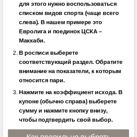
для этого нужно воспользоваться
списком видов спорта (чаще всего
слева). В нашем примере это
Евролига и поединок ЦСКА –
Маккаби.
В росписи выберете
соответствующий раздел. Обратите
внимание на показатели, к которым
относится пари.
Нажмите на коэффициент исхода. В
купоне (обычно справа) выберете
сумму и нажмите кнопку внизу,
чтобы подтвердить свой выбор.
Как правильно выбрать