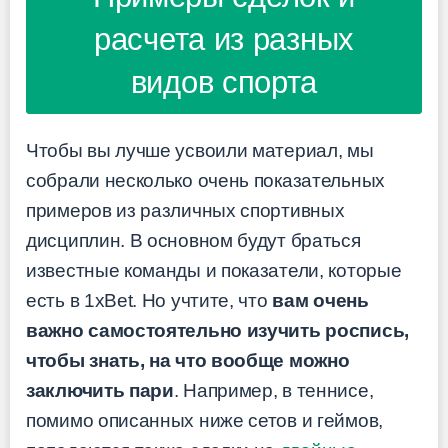
расчета из разных
видов спорта
Чтобы вы лучше усвоили материал, мы
собрали несколько очень показательных
примеров из различных спортивных
дисциплин. В основном будут браться
известные команды и показатели, которые
есть в 1xBet. Но учтите, что
вам очень
важно самостоятельно изучить роспись,
чтобы знать, на что вообще можно
заключить пари
. Например, в теннисе,
помимо описанных ниже сетов и геймов,