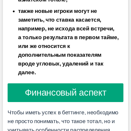
также новые игроки могут не
заметить, что ставка касается,
например, не исхода всей встречи,
а только результата в первом тайме,
или же относится к
дополнительным показателям
вроде угловых, удалений и так
далее.
Финансовый аспект
Чтобы иметь успех в беттинге, необходимо
не просто понимать, что такое тотал, но и
учитывать особенности распределения