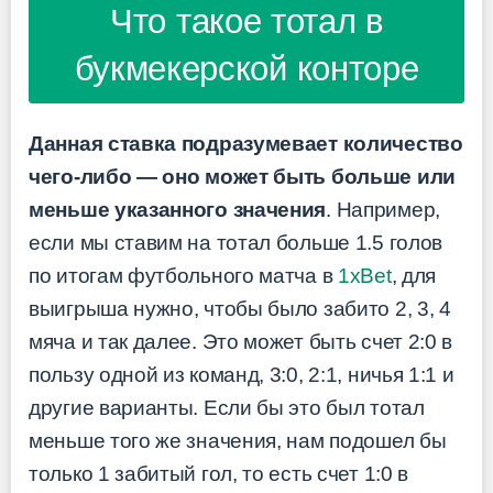
Что такое тотал в
букмекерской конторе
Данная ставка подразумевает количество
чего-либо — оно может быть больше или
меньше указанного значения
. Например,
если мы ставим на тотал больше 1.5 голов
по итогам футбольного матча в
1xBet
, для
выигрыша нужно, чтобы было забито 2, 3, 4
мяча и так далее. Это может быть счет 2:0 в
пользу одной из команд, 3:0, 2:1, ничья 1:1 и
другие варианты. Если бы это был тотал
меньше того же значения, нам подошел бы
только 1 забитый гол, то есть счет 1:0 в