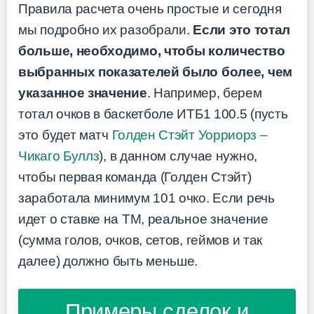
Правила расчета очень простые и сегодня
мы подробно их разобрали.
Если это тотал
больше, необходимо, чтобы количество
выбранных показателей было более, чем
указанное значение
. Например, берем
тотал очков в баскетболе ИТБ1 100.5 (пусть
это будет матч
Голден Стэйт Уорриорз –
Чикаго Буллз
), в данном случае нужно,
чтобы первая команда (Голден Стэйт)
заработала минимум 101 очко. Если речь
идет о ставке на ТМ, реальное значение
(сумма голов, очков, сетов, геймов и так
далее) должно быть меньше.
Примеры сделок и