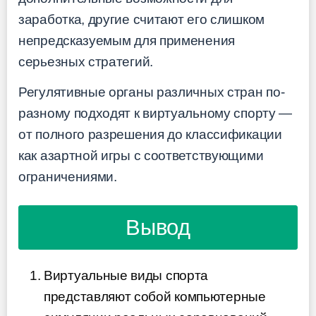
заработка, другие считают его слишком
непредсказуемым для применения
серьезных стратегий.
Регулятивные органы различных стран по-
разному подходят к виртуальному спорту —
от полного разрешения до классификации
как азартной игры с соответствующими
ограничениями.
Вывод
Виртуальные виды спорта
представляют собой компьютерные