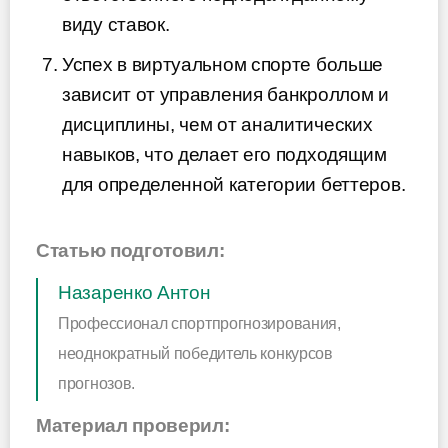
виду ставок.
Успех в виртуальном спорте больше
зависит от управления банкроллом и
дисциплины, чем от аналитических
навыков, что делает его подходящим
для определенной категории беттеров.
Статью подготовил:
Назаренко Антон
Профессионал спортпрогнозирования,
неоднократный победитель конкурсов
прогнозов.
Материал проверил: