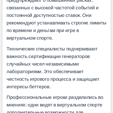
предупреждают о повышенных рисках,
связанных с высокой частотой событий и
постоянной доступностью ставок. Они
рекомендуют устанавливать строгие лимиты
по времени и деньгам при игре в
виртуальном спорте.
Технические специалисты подчеркивают
важность сертификации генераторов
случайных чисел независимыми
лабораториями. Это обеспечивает
честность игрового процесса и защищает
интересы беттеров.
Профессиональные игроки разделились во
мнениях: одни видят в виртуальном спорте
дополнительные возможности для