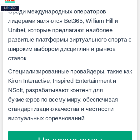
Среди международных операторов
лидерами являются Bet365, William Hill и
Unibet, которые предлагают наиболее
развитые платформы виртуального спорта с
широким выбором дисциплин и рынков
ставок.
Специализированные провайдеры, такие как
Kiron Interactive, Inspired Entertainment и
NSoft, разрабатывают контент для
букмекеров по всему миру, обеспечивая
стандартизацию качества и честности
виртуальных соревнований.