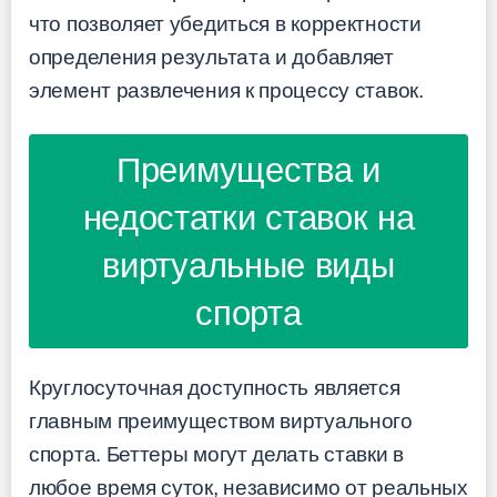
что позволяет убедиться в корректности
определения результата и добавляет
элемент развлечения к процессу ставок.
Преимущества и
недостатки ставок на
виртуальные виды
спорта
Круглосуточная доступность является
главным преимуществом виртуального
спорта. Беттеры могут делать ставки в
любое время суток, независимо от реальных