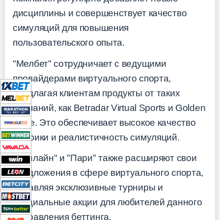
дисциплины и совершенствует качество
симуляций для повышения
пользовательского опыта.
"Мелбет" сотрудничает с ведущими
провайдерами виртуального спорта,
предлагая клиентам продукты от таких
компаний, как Betradar Virtual Sports и Golden
Race. Это обеспечивает высокое качество
графики и реалистичность симуляций.
"Винлайн" и "Пари" также расширяют свои
предложения в сфере виртуального спорта,
добавляя эксклюзивные турниры и
специальные акции для любителей данного
направления беттинга.