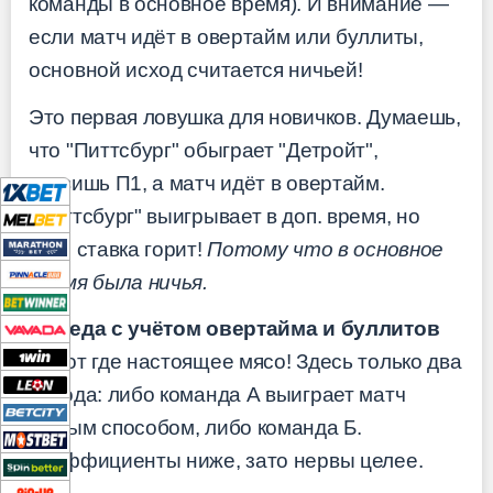
команды в основное время). И внимание —
если матч идёт в овертайм или буллиты,
основной исход считается ничьей!
Это первая ловушка для новичков. Думаешь,
что "Питтсбург" обыграет "Детройт",
ставишь П1, а матч идёт в овертайм.
"Питтсбург" выигрывает в доп. время, но
твоя ставка горит!
Потому что в основное
время была ничья.
Победа с учётом овертайма и буллитов
— вот где настоящее мясо! Здесь только два
исхода: либо команда А выиграет матч
любым способом, либо команда Б.
Коэффициенты ниже, зато нервы целее.