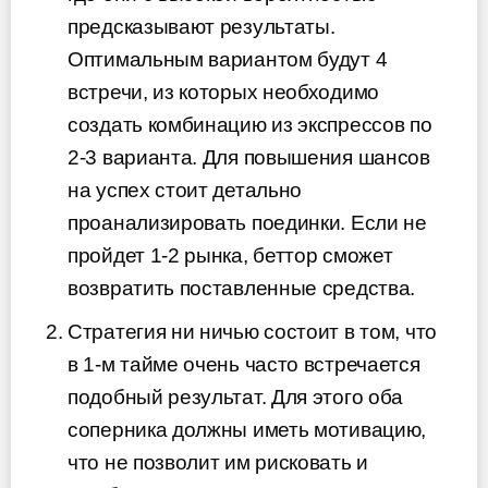
предсказывают результаты.
Оптимальным вариантом будут 4
встречи, из которых необходимо
создать комбинацию из экспрессов по
2-3 варианта. Для повышения шансов
на успех стоит детально
проанализировать поединки. Если не
пройдет 1-2 рынка, беттор сможет
возвратить поставленные средства.
Стратегия ни ничью состоит в том, что
в 1-м тайме очень часто встречается
подобный результат. Для этого оба
соперника должны иметь мотивацию,
что не позволит им рисковать и