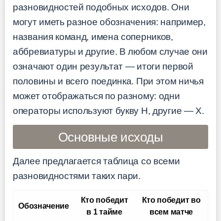
разновидностей подобных исходов. Они
могут иметь разное обозначения: например,
названия команд, имена соперников,
аббревиатуры и другие. В любом случае они
означают один результат — итоги первой
половины и всего поединка. При этом ничья
может отображаться по разному: одни
операторы используют букву Н, другие — Х.
Основные исходы
Далее предлагается таблица со всеми
разновидностями таких пари.
Кто победит
Кто победит во
Обозначение
в 1 тайме
всем матче