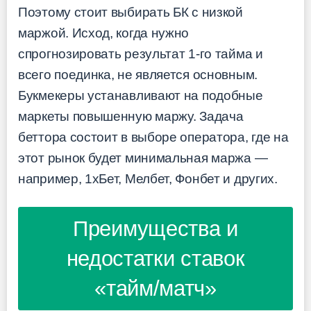
Поэтому стоит выбирать БК с низкой
маржой. Исход, когда нужно
спрогнозировать результат 1-го тайма и
всего поединка, не является основным.
Букмекеры устанавливают на подобные
маркеты повышенную маржу. Задача
беттора состоит в выборе оператора, где на
этот рынок будет минимальная маржа —
например, 1хБет, Мелбет, Фонбет и других.
Преимущества и
недостатки ставок
«тайм/матч»