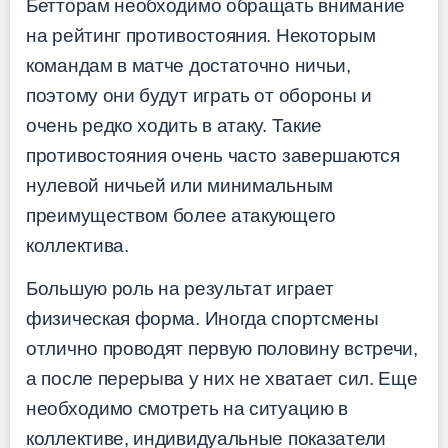
Бетторам необходимо обращать внимание
на рейтинг противостояния. Некоторым
командам в матче достаточно ничьи,
поэтому они будут играть от обороны и
очень редко ходить в атаку. Такие
противостояния очень часто завершаются
нулевой ничьей или минимальным
преимуществом более атакующего
коллектива.
Большую роль на результат играет
физическая форма. Иногда спортсмены
отлично проводят первую половину встречи,
а после перерыва у них не хватает сил. Еще
необходимо смотреть на ситуацию в
коллективе, индивидуальные показатели