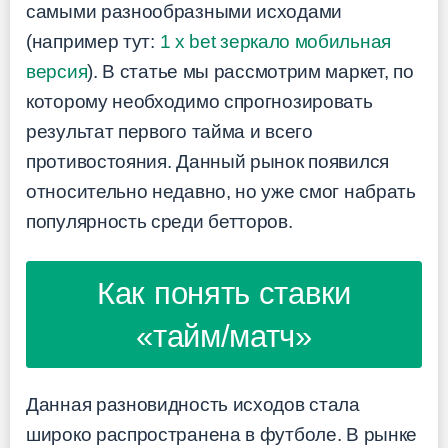
самыми разнообразными исходами
(например тут:
1 x bet зеркало мобильная
версия
). В статье мы рассмотрим маркет, по
которому необходимо спрогнозировать
результат первого тайма и всего
противостояния. Данный рынок появился
относительно недавно, но уже смог набрать
популярность среди бетторов.
Как понять ставки
«тайм/матч»
Данная разновидность исходов стала
широко распространена в футболе. В рынке