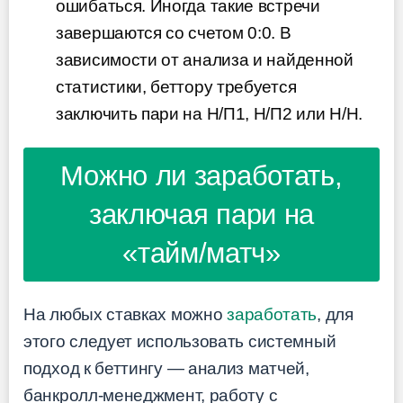
ошибаться. Иногда такие встречи
завершаются со счетом 0:0. В
зависимости от анализа и найденной
статистики, беттору требуется
заключить пари на Н/П1, Н/П2 или Н/Н.
Можно ли заработать,
заключая пари на
«тайм/матч»
На любых ставках можно
заработать
, для
этого следует использовать системный
подход к беттингу — анализ матчей,
банкролл-менеджмент, работу с