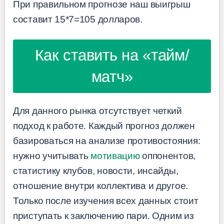
При правильном прогнозе наш выигрыш
составит 15*7=105 долларов.
Как ставить на «тайм/
матч»
Для данного рынка отсутствует четкий
подход к работе. Каждый прогноз должен
базироваться на анализе противостояния:
нужно учитывать
мотивацию
оппонентов,
статистику клубов, новости, инсайды,
отношение внутри коллектива и другое.
Только после изучения всех данных стоит
приступать к заключению пари. Одним из