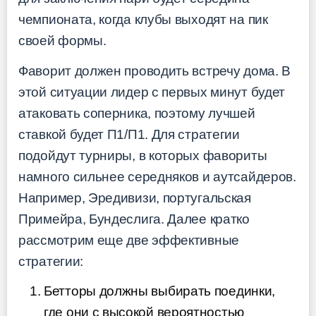
чемпионата, когда клубы выходят на пик
своей формы.
Фаворит должен проводить встречу дома. В
этой ситуации лидер с первых минут будет
атаковать соперника, поэтому лучшей
ставкой будет П1/П1. Для стратегии
подойдут турниры, в которых фавориты
намного сильнее середняков и аутсайдеров.
Например, Эредивизи, португальская
Примейра, Бундеслига. Далее кратко
рассмотрим еще две эффективные
стратегии:
Бетторы должны выбирать поединки,
где они с высокой вероятностью