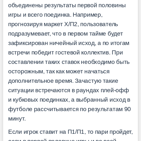
объединены результаты первой половины
игры и всего поединка. Например,
прогнозируя маркет Х/П2, пользователь
подразумевает, что в первом тайме будет
зафиксирован ничейный исход, а по итогам
встречи победит гостевой коллектив. При
составлении таких ставок необходимо быть
осторожным, так как может начаться
дополнительное время. Зачастую такие
ситуации встречаются в раундах плей-офф
и кубковых поединках, а выбранный исход в
футболе рассчитывается по результатам 90
минут.
Если игрок ставит на П1/П1, то пари пройдет,