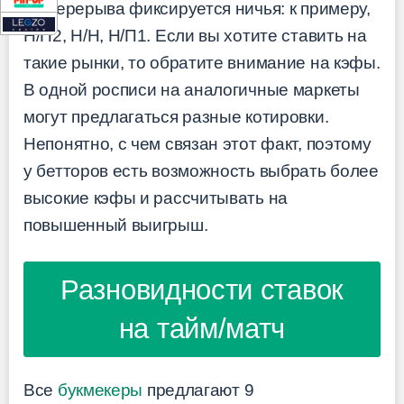
до перерыва фиксируется ничья: к примеру,
Н/П2, Н/Н, Н/П1. Если вы хотите ставить на
такие рынки, то обратите внимание на кэфы.
В одной росписи на аналогичные маркеты
могут предлагаться разные котировки.
Непонятно, с чем связан этот факт, поэтому
у бетторов есть возможность выбрать более
высокие кэфы и рассчитывать на
повышенный выигрыш.
Разновидности ставок
на тайм/матч
Все
букмекеры
предлагают 9