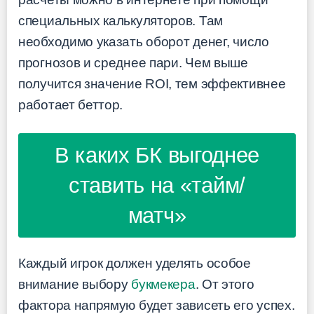
специальных калькуляторов. Там
необходимо указать оборот денег, число
прогнозов и среднее пари. Чем выше
получится значение ROI, тем эффективнее
работает беттор.
В каких БК выгоднее
ставить на «тайм/
матч»
Каждый игрок должен уделять особое
внимание выбору
букмекера
. От этого
фактора напрямую будет зависеть его успех.