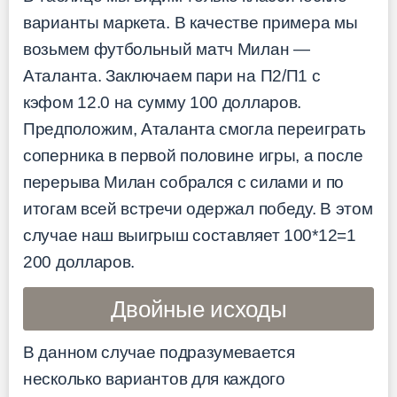
варианты маркета. В качестве примера мы
возьмем футбольный матч Милан —
Аталанта. Заключаем пари на П2/П1 с
кэфом 12.0 на сумму 100 долларов.
Предположим, Аталанта смогла переиграть
соперника в первой половине игры, а после
перерыва Милан собрался с силами и по
итогам всей встречи одержал победу. В этом
случае наш выигрыш составляет 100*12=1
200 долларов.
Двойные исходы
В данном случае подразумевается
несколько вариантов для каждого