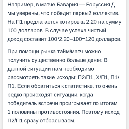
Например, в матче Бавария — Боруссия Д
мы уверены, что победит первый коллектив.
На П1 предлагается котировка 2.20 на сумму
100 долларов. В случае успеха чистый
доход составит 100*2.20–100=120 долларов.
При помощи рынка тайм/матч можно
получить существенно больше денег. В
данной ситуации нам необходимо
рассмотреть такие исходы: П2/П1, Х/П1, П1/
П1. Если обратиться к статистике, то очень
редко происходят ситуации, когда
победитель встречи проигрывает по итогам
1 половины противостояния. Поэтому исход
П2/П1 сразу отбрасываем.