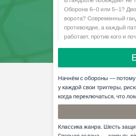
В гандболе побеждает не т
Оборона 6–0 или 5–1? Двой
ворота? Современный ганд
противоядие, а каждый пат
работает, против кого и по
Начнём с обороны — потому 
у каждой свои триггеры, рис
когда переключаться, что ло
Классика жанра. Шесть защит
Главная задача — закрыть pi