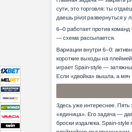
сути, это торговля: ты отдаё
даешь pivot развернуться у л
6–0 работает против команд
— схема рассыпается.
Вариации внутри 6–0: активн
короткие выходы на плеймейк
играет Spain-style — затяжн
Если «двойка» вышла, а мяч 
Здесь уже интереснее. Пять
«единица». Его задача — да
броски издалека. Spain-styl
плеймейкер под прессингом,