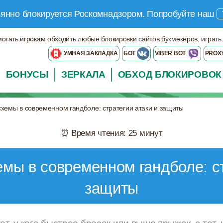
оянно блокируется Роскомнадзором.
Попробуйте наш
могать игрокам обходить любые блокировки сайтов букмекеров, играть
УМНАЯ ЗАКЛАДКА
БОТ
VIBER BOT
PROX
БОНУСЫ
ЗЕРКАЛА
ОБХОД БЛОКИРОВОК
схемы в современном гандболе: стратегии атаки и защиты
⏰ Время чтения: 25 минут
емы в современном гандболе: ст
защиты