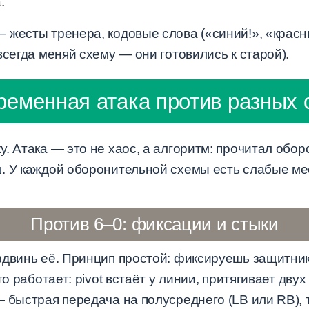
.
жесты тренера, кодовые слова («синий!», «красны
всегда меняй схему — они готовились к старой).
ременная атака против разных 
. Атака — это не хаос, а алгоритм: прочитал обор
. У каждой оборонительной схемы есть слабые ме
Против 6–0: фиксации и стыки
здвинь её. Принцип простой: фиксируешь защитник
то работает: pivot встаёт у линии, притягивает дв
 быстрая передача на полусреднего (LB или RB), т