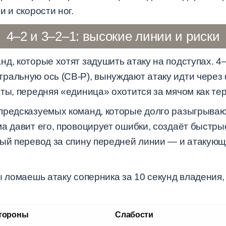
 и скорости ног.
4–2 и 3–2–1: высокие линии и риски
д, которые хотят задушить атаку на подступах. 4–
ральную ось (CB-P), вынуждают атаку идти через 
ты, передняя «единица» охотится за мячом как тер
предсказуемых команд, которые долго разыгрывают
а давит его, провоцирует ошибки, создаёт быстры
ный перевод за спину передней линии — и атакующ
ы ломаешь атаку соперника за 10 секунд владения,
тороны
Слабости