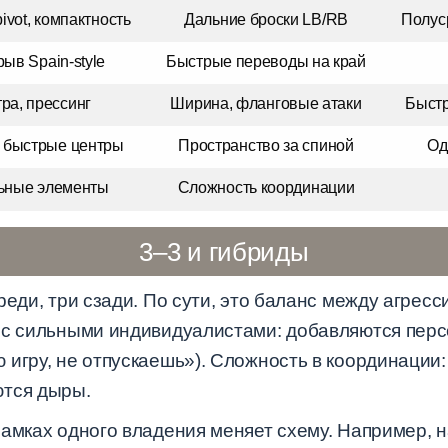
ivot, компактность
Дальние броски LB/RB
Полуср
ыв Spain-style
Быстрые переводы на край
ра, прессинг
Ширина, фланговые атаки
Быстр
, быстрые центры
Пространство за спиной
Од
льные элементы
Сложность координации
3–3 и гибриды
реди, три сзади. По сути, это баланс между агресс
 с сильными индивидуалистами: добавляются пер
 игру, не отпускаешь»). Сложность в координации
ются дыры.
амках одного владения меняет схему. Например, н