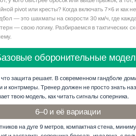
от, у кого быстрее бросок или выше прыжок, а тот,
ной pivot или кресты? Когда включать 7×6 и как не
бол — это шахматы на скорости 30 км/ч, где кажд
терн — свою логику. Разбираемся в тактических сх
чему.
Базовые оборонительные модел
что защита решает. В современном гандболе доми
ки и контрмеры. Тренер должен не просто знать на
мает твою модель, как читать сигналы соперника.
6–0 и её вариации
ников на дуге 9 метров, компактная стена, миним
vot и заставить соперника бросать издалека, с пол