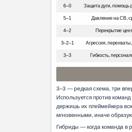
6–0
Защита дуги, помощь p
5–1
Давление на CB, ср
4–2
Перекрытие цент
3–2–1
Агрессия, перехваты
3–3
Гибкость, персона
3–3 — редкая схема, три впе
Используется против команд
держишь их плеймейкера всю
мгновенными, иначе образу
Гибриды — когда команда в р