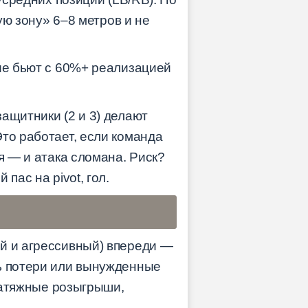
ую зону» 6–8 метров и не
ние бьют с 60%+ реализацией
ащитники (2 и 3) делают
то работает, если команда
я — и атака сломана. Риск?
пас на pivot, гол.
ый и агрессивный) впереди —
ть потери или вынужденные
 затяжные розыгрыши,