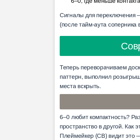
6–0, где меньше контакта
Сигналы для переключения — 
(после тайм-аута соперника 
Сов
Теперь переворачиваем доску
паттерн, выполнил розыгрыш
места вскрыть.
6–0 любит компактность? Ра
пространство в другой. Как э
Плеймейкер (CB) видит это —