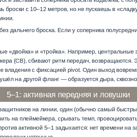
шь броски с 10–12 метров, но не пускаешь в «сладк
инии.
 без дальнего броска. Если у соперника полусред
ые «двойка» и «тройка». Например, центральные з
ера (CB), сбивают ритм передач, возвращаются. Э
ые владения с фиксацией pivot. Один выход воврем
ушёл на другой фланг — образуется дыра, сквозной 
5–1: активная передняя и ловушки
 защитников на линии, один (обычно самый быстр
вить на плеймейкера, срывать темп, провоцирова
e против активной 5–1 задыхается: нет времени на
 передачи неточные.