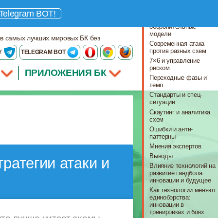
Что важно знать
Telegram BOT!
Базовые
оборонительные
модели
 в самых лучших мировых БК без
Современная атака
против разных схем
Y
TELEGRAM BOT
7×6 и управление
риском
ПРИЛОЖЕНИЯ БК
Переходные фазы и
темп
Стандарты и спец-
ситуации
Скаутинг и аналитика
схем
Ошибки и анти-
паттерны
Мнения экспертов
Выводы
ратегии атаки и
Влияние технологий на
развитие гандбола:
инновации и будущее
Как технологии меняют
единоборства:
инновации в
тренировках и боях