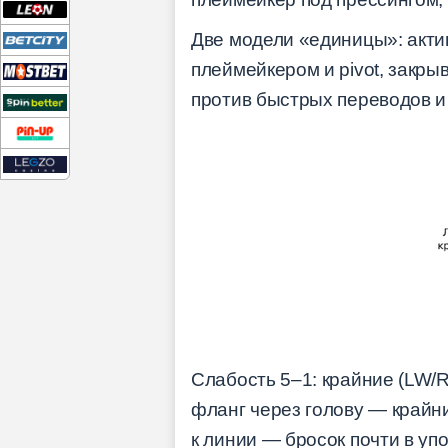
Две модели «единицы»: актив
плеймейкером и pivot, закр
против быстрых переводов и 
Слабость 5–1: крайние (LW/
фланг через голову — крайни
к линии — бросок почти в уп