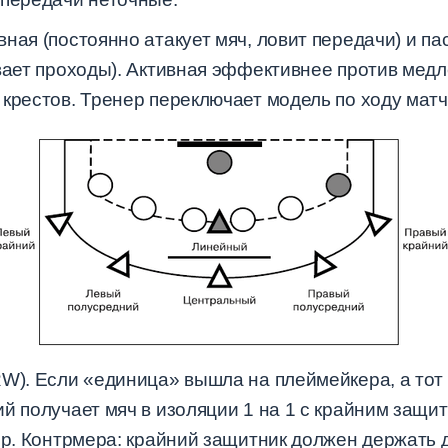
ная (постоянно атакует мяч, ловит передачи) и па
ывает проходы). Активная эффективнее против мед
крестов. Тренер переключает модель по ходу матч
RW). Если «единица» вышла на плеймейкера, а тот
й получает мяч в изоляции 1 на 1 с крайним защи
ор. Контрмера: крайний защитник должен держать 