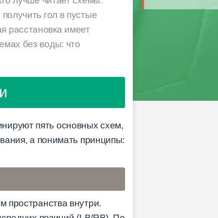
 кто лучше читает схемы.
 получить гол в пустые
ая расстановка имеет
емах без воды: что
и
нируют пять основных схем,
звания, а понимать принципы:
ум пространства внутри.
усредних позиций (LB/RB). По