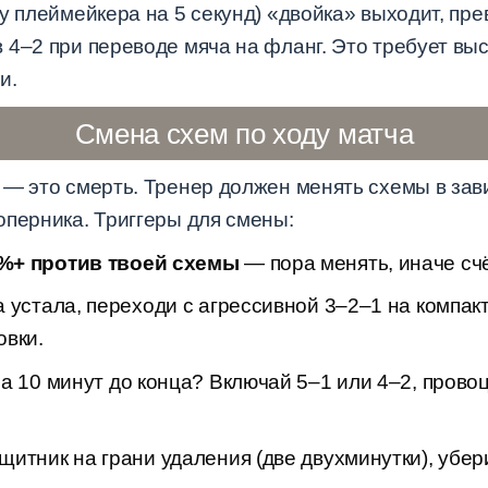
у плеймейкера на 5 секунд) «двойка» выходит, пр
4–2 при переводе мяча на фланг. Это требует выс
и.
Смена схем по ходу матча
 — это смерть. Тренер должен менять схемы в зави
оперника. Триггеры для смены:
%+ против твоей схемы
— пора менять, иначе счё
 устала, переходи с агрессивной 3–2–1 на компа
овки.
а 10 минут до конца? Включай 5–1 или 4–2, прово
итник на грани удаления (две двухминутки), убер