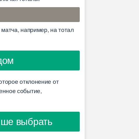
 матча, например, на тотал
дом
которое отклонение от
ленное событие,
учше выбрать