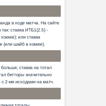
манда в ходе матча. На сайте
ак: ставка ИТБ1(2.5) -
хоккее); или ставка
 (или шайб в хоккее).
 больше, ставка на тотал
тал бетторы значительно
с 2-мя исходами на матч.
ключая тоталы.