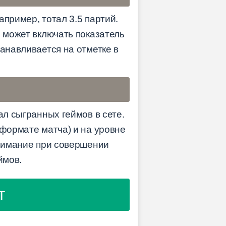
пример, тотал 3.5 партий.
л может включать показатель
танавливается на отметке в
ал сыгранных геймов в сете.
 формате матча) и на уровне
внимание при совершении
ймов.
т