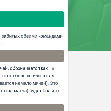
в, забитых обеими командами
.
чей, обозначается как ТБ
ь тотал больше или тотал
вается немало мячей). Это
 (тотал матча) будет больше