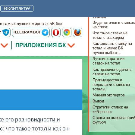
Что важно знать
ш
ВКонтакте!
Что такое тотал в
ставках
Виды тоталов в ставках
 в самых лучших мировых БК без
на спорт
Y
TELEGRAM BOT
Что такое ставка на
тотал с расходом
Как сделать ставку на
ПРИЛОЖЕНИЯ БК
тотал и какую БК
лучше выбрать
Лучшие стратегии
ставок на тотал
Как правильно делать
ставки на тотал
Преимущества и
недостатки ставок на
тоталы
Мнения экспертов
Вывод
Стратегии ставок на
киберспорт
Ставки на американски
же его разновидности и
футбол
 что такое тотал и как он