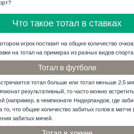
порт?
Что такое тотал в ставках
 котором игрок поставит на общее количество очко
авки на тотал на примерах из разных видов спорта
Тотал в футболе
стречается тотал больше или тотал меньше 2.5 мя
чемпионат результативный, то часто можно встретит
ей (например, в чемпионате Нидерландов, где заби
а то, что общее количество забитых голов в матче
ения забитых мячей.
Тотал в хоккее