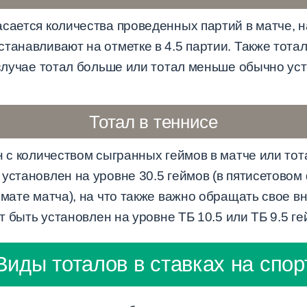
сается количества проведенных партий в матче, на
танавливают на отметке в 4.5 партии. Также тота
 случае тотал больше или тотал меньше обычно ус
Тотал в теннисе
н с количеством сыгранных геймов в матче или тот
установлен на уровне 30.5 геймов (в пятисетовом
рмате матча), на что также важно обращать свое 
ет быть установлен на уровне ТБ 10.5 или ТБ 9.5 ге
Виды тоталов в ставках на спор