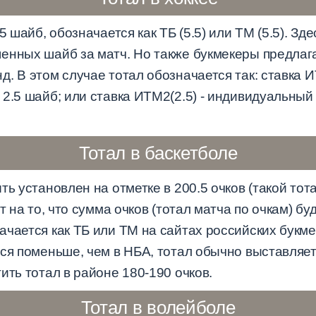
 шайб, обозначается как ТБ (5.5) или ТМ (5.5). Зде
енных шайб за матч. Но также букмекеры предлага
. В этом случае тотал обозначается так: ставка И
 2.5 шайб; или ставка ИТМ2(2.5) - индивидуальный
Тотал в баскетболе
ть установлен на отметке в 200.5 очков (такой тот
т на то, что сумма очков (тотал матча по очкам) 
чается как ТБ или ТМ на сайтах российских букме
ся поменьше, чем в НБА, тотал обычно выставляетс
ить тотал в районе 180-190 очков.
Тотал в волейболе