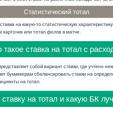
Статистический тотал
ставка на какую-то статистическую характеристику
х карточек или тотал фолов в матче.
о такое ставка на тотал с расхо
представляет собой вариант ставки, где учтено не
ляет букмекерам сбалансировать ставки на опреде
ициенты на тотал.
 ставку на тотал и какую БК л