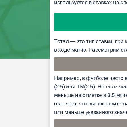
используется в ставках на с
Тотал — это тип ставки, при
в ходе матча. Рассмотрим ст
Например, в футболе часто в
(2.5) или ТМ(2.5). Но если 
меньше на отметке в 3.5 мяч
означает, что вы поставите н
или меньше указанного знач