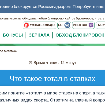
тоянно блокируется Роскомнадзором.
Попробуйте на
могать игрокам обходить любые блокировки сайтов букмекеров, играть
УМНАЯ ЗАКЛАДКА
БОТ
VIBER BOT
PROX
БОНУСЫ
ЗЕРКАЛА
ОБХОД БЛОКИРОВОК
ал в ставках
⏰ Время чтения: 12 минут
Что такое тотал в ставках
им понятие «тотал» в мире ставок на спорт, а так
зличных видах спорта. Ответим на главный вопрос: