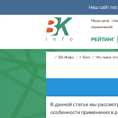
Наш сайт пос
Наша цель - по
ограничений.
РЕЙТИНГ
✅ БК-Инфо
⭐ Блог
Что такое тот
В данной статье мы рассмотр
особенности применения в ра