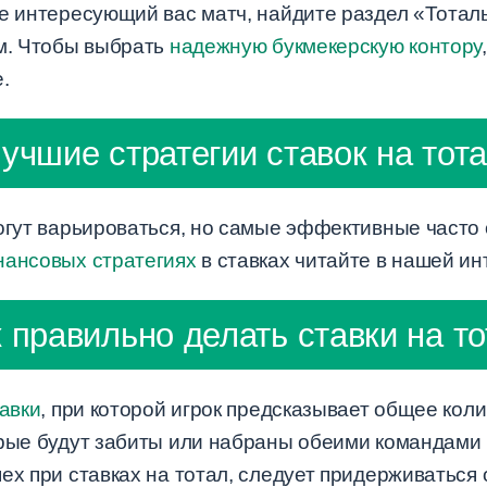
те интересующий вас матч, найдите раздел «Тотал
ом. Чтобы выбрать
надежную букмекерскую контору
.
учшие стратегии ставок на тот
могут варьироваться, но самые эффективные часто
ансовых стратегиях
в ставках читайте в нашей ин
 правильно делать ставки на т
авки
, при которой игрок предсказывает общее коли
орые будут забиты или набраны обеими командами 
ех при ставках на тотал, следует придерживаться