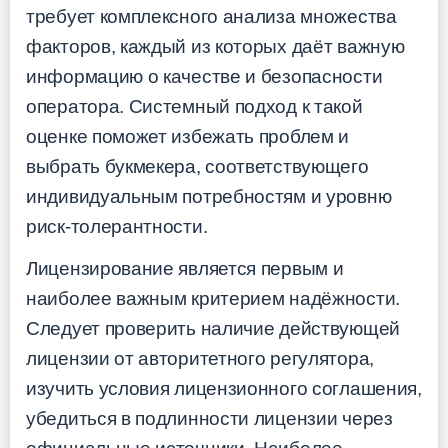
требует комплексного анализа множества
факторов, каждый из которых даёт важную
информацию о качестве и безопасности
оператора. Системный подход к такой
оценке поможет избежать проблем и
выбрать букмекера, соответствующего
индивидуальным потребностям и уровню
риск-толерантности.
Лицензирование является первым и
наиболее важным критерием надёжности.
Следует проверить наличие действующей
лицензии от авторитетного регулятора,
изучить условия лицензионного соглашения,
убедиться в подлинности лицензии через