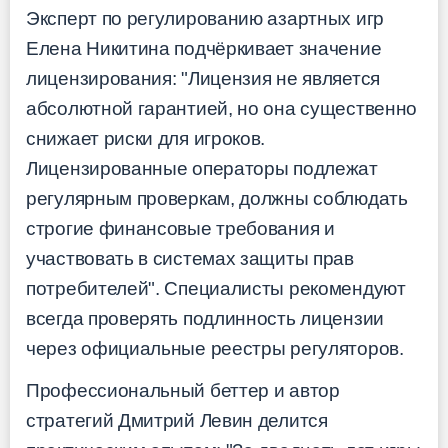
Эксперт по регулированию азартных игр
Елена Никитина подчёркивает значение
лицензирования: "Лицензия не является
абсолютной гарантией, но она существенно
снижает риски для игроков.
Лицензированные операторы подлежат
регулярным проверкам, должны соблюдать
строгие финансовые требования и
участвовать в системах защиты прав
потребителей". Специалисты рекомендуют
всегда проверять подлинность лицензии
через официальные реестры регуляторов.
Профессиональный беттер и автор
стратегий Дмитрий Левин делится