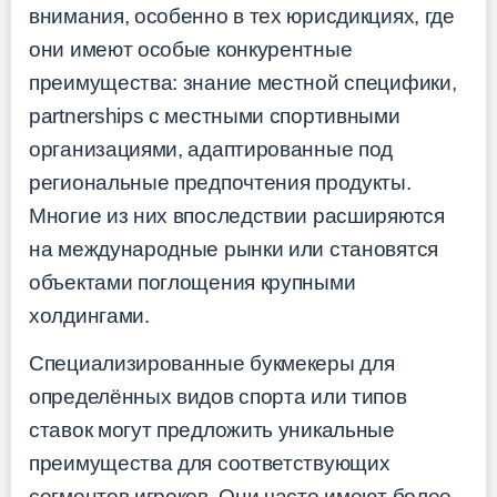
внимания, особенно в тех юрисдикциях, где
они имеют особые конкурентные
преимущества: знание местной специфики,
partnerships с местными спортивными
организациями, адаптированные под
региональные предпочтения продукты.
Многие из них впоследствии расширяются
на международные рынки или становятся
объектами поглощения крупными
холдингами.
Специализированные букмекеры для
определённых видов спорта или типов
ставок могут предложить уникальные
преимущества для соответствующих
сегментов игроков. Они часто имеют более