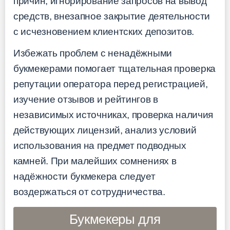
причин, игнорирование запросов на вывод
средств, внезапное закрытие деятельности
с исчезновением клиентских депозитов.
Избежать проблем с ненадёжными
букмекерами помогает тщательная проверка
репутации оператора перед регистрацией,
изучение отзывов и рейтингов в
независимых источниках, проверка наличия
действующих лицензий, анализ условий
использования на предмет подводных
камней. При малейших сомнениях в
надёжности букмекера следует
воздержаться от сотрудничества.
Букмекеры для