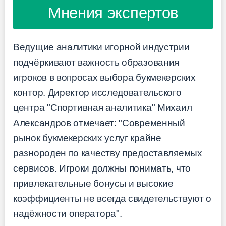
Мнения экспертов
Ведущие аналитики игорной индустрии
подчёркивают важность образования
игроков в вопросах выбора букмекерских
контор. Директор исследовательского
центра "Спортивная аналитика" Михаил
Александров отмечает: "Современный
рынок букмекерских услуг крайне
разнороден по качеству предоставляемых
сервисов. Игроки должны понимать, что
привлекательные бонусы и высокие
коэффициенты не всегда свидетельствуют о
надёжности оператора".