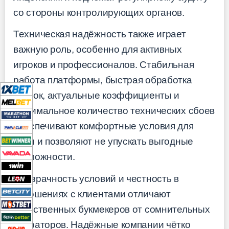
со стороны контролирующих органов.
Техническая надёжность также играет
важную роль, особенно для активных
игроков и профессионалов. Стабильная
работа платформы, быстрая обработка
ставок, актуальные коэффициенты и
минимальное количество технических сбоев
обеспечивают комфортные условия для
игры и позволяют не упускать выгодные
возможности.
Прозрачность условий и честность в
отношениях с клиентами отличают
качественных букмекеров от сомнительных
операторов. Надёжные компании чётко