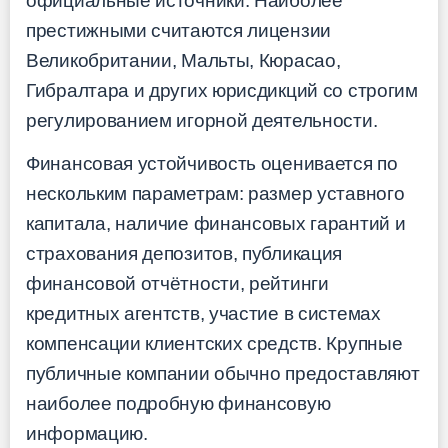
официальные источники. Наиболее
престижными считаются лицензии
Великобритании, Мальты, Кюрасао,
Гибралтара и других юрисдикций со строгим
регулированием игорной деятельности.
Финансовая устойчивость оценивается по
нескольким параметрам: размер уставного
капитала, наличие финансовых гарантий и
страхования депозитов, публикация
финансовой отчётности, рейтинги
кредитных агентств, участие в системах
компенсации клиентских средств. Крупные
публичные компании обычно предоставляют
наиболее подробную финансовую
информацию.