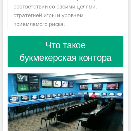
соответствии со своими целями,
стратегией игры и уровнем
приемлемого риска.
Что такое
букмекерская контора