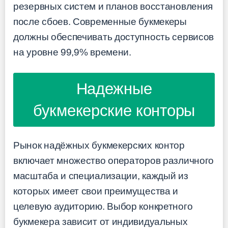
резервных систем и планов восстановления
после сбоев. Современные букмекеры
должны обеспечивать доступность сервисов
на уровне 99,9% времени.
Надежные
букмекерские конторы
Рынок надёжных букмекерских контор
включает множество операторов различного
масштаба и специализации, каждый из
которых имеет свои преимущества и
целевую аудиторию. Выбор конкретного
букмекера зависит от индивидуальных