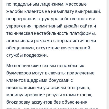
по поддельным лицензиям, массовые
жалобы клиентов на невыплату выигрышей,
непрозрачная структура собственности и
управления, примитивный дизайн сайта и
техническая нестабильность платформы,
агрессивная реклама с нереалистичными
обещаниями, отсутствие качественной
службы поддержки.
Мошеннические схемы ненадёжных
букмекеров могут включать: привлечение
клиентов щедрыми бонусами с
невыполнимыми условиями отыгрыша,
манипулирование результатами ставок,
блокировку аккаунтов без объяснения