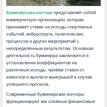
Букмекерская контора
представляет собой
коммерческую организацию, которая
принимает ставки на исходы спортивных
событий, киберспорта, политических
процессов и других мероприятий с
неопределённым результатом. Основная
деятельность букмекера заключается в
установлении коэффициентов на
различные исходы, приёме ставок от
клиентов и выплате выигрышей в случае
успешного прогноза.
Современные букмекерские конторы
функционируют как сложные финансовые