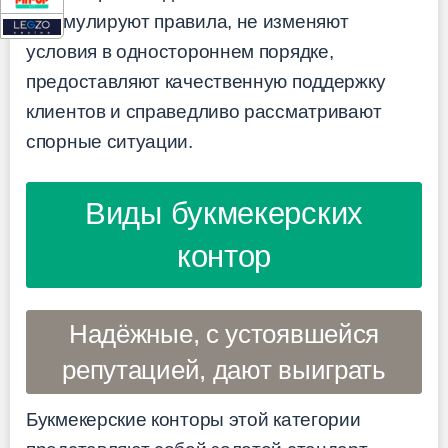
формулируют правила, не изменяют
условия в одностороннем порядке,
предоставляют качественную поддержку
клиентов и справедливо рассматривают
спорные ситуации.
Виды букмекерских
контор
Надёжные, с устоявшейся
репутацией, дают выиграть
Букмекерские конторы этой категории