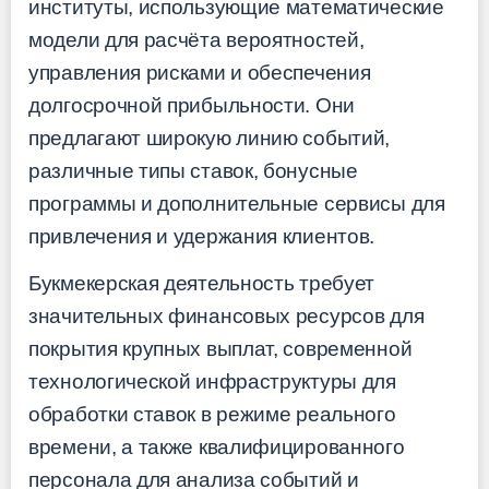
институты, использующие математические
модели для расчёта вероятностей,
управления рисками и обеспечения
долгосрочной прибыльности. Они
предлагают широкую линию событий,
различные типы ставок, бонусные
программы и дополнительные сервисы для
привлечения и удержания клиентов.
Букмекерская деятельность требует
значительных финансовых ресурсов для
покрытия крупных выплат, современной
технологической инфраструктуры для
обработки ставок в режиме реального
времени, а также квалифицированного
персонала для анализа событий и