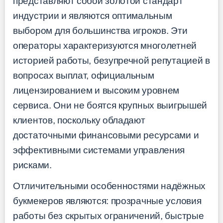
представляют собой золотой стандарт
индустрии и являются оптимальным
выбором для большинства игроков. Эти
операторы характеризуются многолетней
историей работы, безупречной репутацией в
вопросах выплат, официальным
лицензированием и высоким уровнем
сервиса. Они не боятся крупных выигрышей
клиентов, поскольку обладают
достаточными финансовыми ресурсами и
эффективными системами управления
рисками.
Отличительными особенностями надёжных
букмекеров являются: прозрачные условия
работы без скрытых ограничений, быстрые