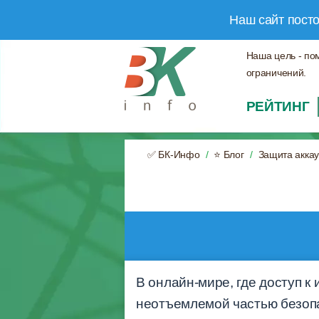
Наш сайт пост
Наша цель - по
ограничений.
РЕЙТИНГ
✅ БК-Инфо
⭐ Блог
Защита аккау
В онлайн-мире, где доступ к
неотъемлемой частью безопа