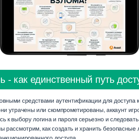
ь - как единственный путь дост
овными средствами аутентификации для доступа к 
они утрачены или скомпрометированы, аккаунт игр
ись к выбору логина и пароля серьезно и следова
мы рассмотрим, как создать и хранить безопасные 
санкционированного доступа.