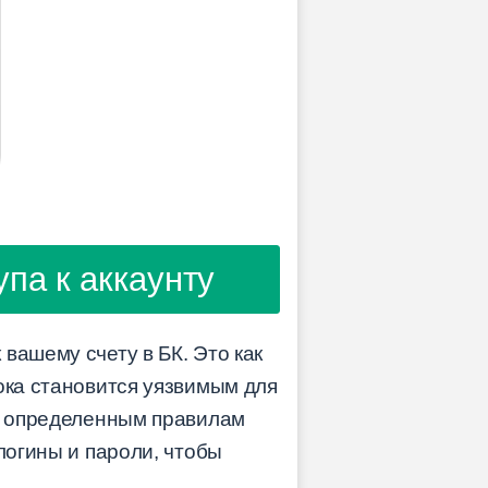
упа к аккаунту
вашему счету в БК. Это как
ока становится уязвимым для
ть определенным правилам
логины и пароли, чтобы