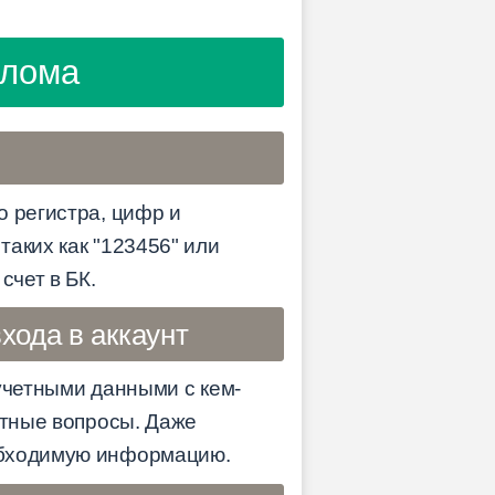
злома
о регистра, цифр и
аких как "123456" или
счет в БК.
хода в аккаунт
учетными данными с кем-
етные вопросы. Даже
обходимую информацию.