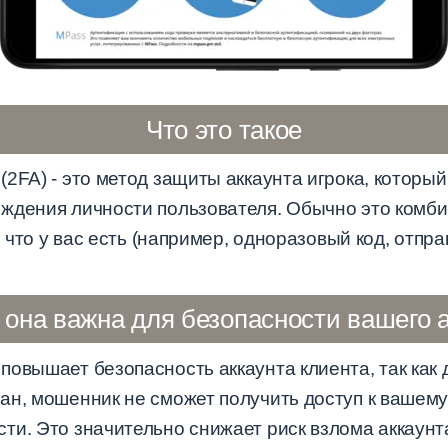
Что это такое
2FA) - это метод защиты аккаунта игрока, который
ждения личности пользователя. Обычно это комбин
о, что у вас есть (например, одноразовый код, от
она важна для безопасности вашего 
овышает безопасность аккаунта клиента, так как 
ан, мошенник не сможет получить доступ к вашему
и. Это значительно снижает риск взлома аккаунта