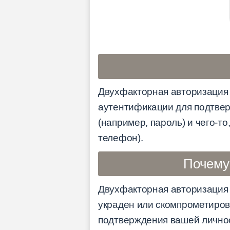
Двухфакторная авторизация (
аутентификации для подтвер
(например, пароль) и чего-т
телефон).
Почему 
Двухфакторная авторизация п
украден или скомпрометиров
подтверждения вашей личност