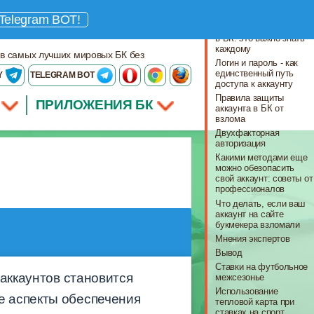
Что важно знать
Telegram BOT!
Безопасность аккаунто
в БК: это важно знать
каждому
 в самых лучших мировых БК без
Логин и пароль - как
единственный путь
Y
TELEGRAM BOT
доступа к аккаунту
Правила защиты
ПРИЛОЖЕНИЯ БК
аккаунта в БК от
взлома
Двухфакторная
авторизация
Какими методами еще
можно обезопасить
свой аккаунт: советы от
профессионалов
Что делать, если ваш
аккаунт на сайте
букмекера взломали
Мнения экспертов
Вывод
Ставки на футбольное
 аккаунтов становится
межсезонье
Использование
е аспекты обеспечения
тепловой карта при
ставках на спорт