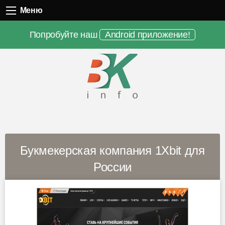
Меню
Меню
Попробуйте наш
Android приложение!
Букмекерская компания 1Xbit для
России