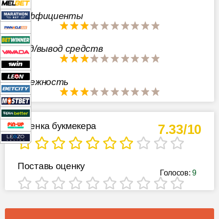
Коэффициенты
Ввод/вывод средств
Надежность
Оценка букмекера
7.33/10
Поставь оценку
Голосов:
9