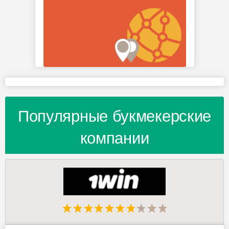
Популярные букмекерские
компании