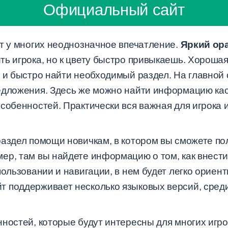
Официальный сайт
ит у многих неоднозначное впечатление.
Яркий ор
ть игрока, но к цвету быстро привыкаешь. Хороша
 и быстро найти необходимый раздел. На главной 
редложения. Здесь же можно найти информацию к
особенностей. Практически вся важная для игрока
раздел помощи новичкам, в котором вы сможете по
р, там вы найдете информацию о том, как внести 
пользовании и навигации, в нем будет легко ориен
 поддерживает несколько языковых версий, сред
ностей, которые будут интересны для многих игро