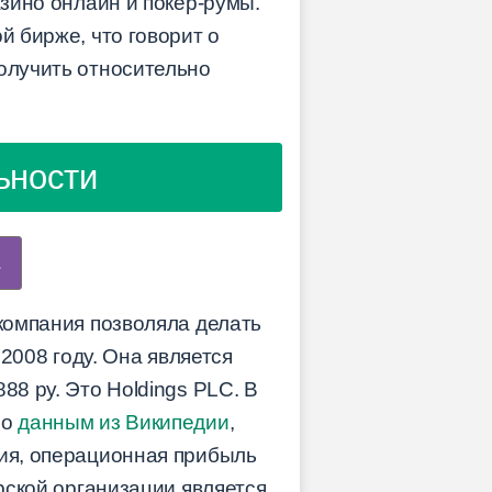
азино онлайн и покер-румы.
й бирже, что говорит о
получить относительно
ьности
Е
 компания позволяла делать
 2008 году. Она является
88 ру. Это Holdings PLC. В
но
данным из Википедии
,
ния, операционная прибыль
ерской организации является