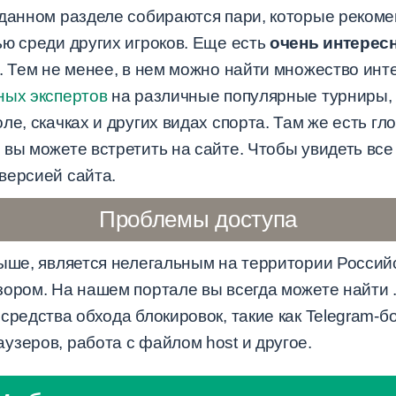
 данном разделе собираются пари, которые рекоме
ью среди других игроков. Еще есть
очень интерес
е. Тем не менее, в нем можно найти множество ин
ных экспертов
на различные популярные турниры, 
е, скачках и других видах спорта. Там же есть гло
вы можете встретить на сайте. Чтобы увидеть все
версией сайта.
Проблемы доступа
выше, является нелегальным на территории Россий
зором. На нашем портале вы всегда можете найти
средства обхода блокировок, такие как Telegram-б
узеров, работа с файлом host и другое.