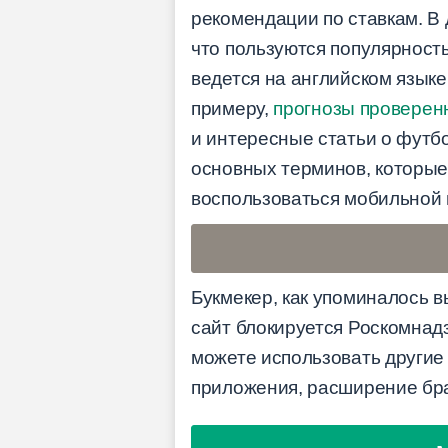
рекомендации по ставкам. В
что пользуются популярност
ведется на английском язык
примеру,
прогнозы проверен
и интересные статьи о футбол
основных терминов, которые 
воспользоваться мобильной 
Букмекер, как упоминалось 
сайт блокируется Роскомнад
можете использовать другие 
приложения, расширение бра