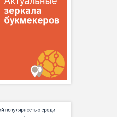
шой популярностью среди