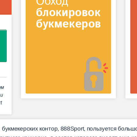
ем
 и
t
 букмекерских контор, 888Sport, пользуется боль