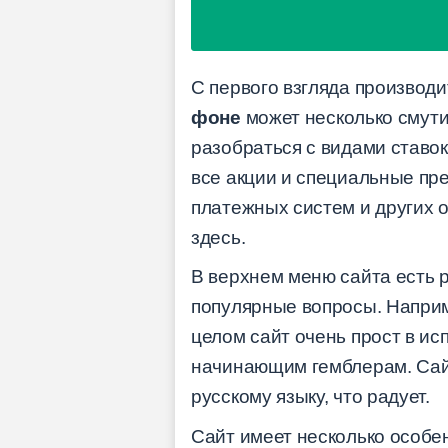
С первого взгляда производ
фоне
может несколько смути
разобраться с видами ставок
все акции и специальные п
платежных систем и других 
здесь.
В верхнем меню сайта есть 
популярные вопросы. Наприме
целом сайт очень прост в ис
начинающим гемблерам. Сайт
русскому языку, что радует.
Сайт имеет несколько особен