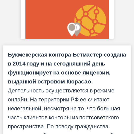
Букмекерская контора Бетмастер создана
в 2014 году и на сегодняшний день
функционирует на основе лицензии,
выданной островом Кюрасао
.
Деятельность осуществляется в режиме
онлайн. На территории РФ ее считают
нелегальной, несмотря на то, что большая
часть клиентов конторы из постсоветского
пространства. По поводу гражданства