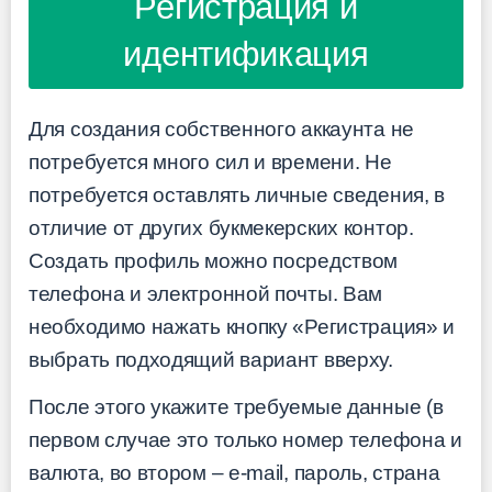
Регистрация и
идентификация
Для создания собственного аккаунта не
потребуется много сил и времени. Не
потребуется оставлять личные сведения, в
отличие от других букмекерских контор.
Создать профиль можно посредством
телефона и электронной почты. Вам
необходимо нажать кнопку «Регистрация» и
выбрать подходящий вариант вверху.
После этого укажите требуемые данные (в
первом случае это только номер телефона и
валюта, во втором – e-mail, пароль, страна