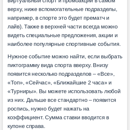
виртуальный спорт и промоакции в самом
верху, ниже вспомогательные подразделы,
например, в спорте это будет прематч и
лайв). Также в верхней части всегда можно
видеть специальные предложения, акции и
наиболее популярные спортивные события.
Нужное событие можно найти, если выбрать
пиктограмму вида спорта вверху. Внизу
появится несколько подразделов – «Все»,
«Топ», «Сейчас», «Ближайшие 2 часа» и
«Турниры». Вы можете использовать любой
из них. Дальше все стандартно – появится
роспись, нужно будет нажать на
коэффициент. Сумма ставки вводится в
купоне справа.