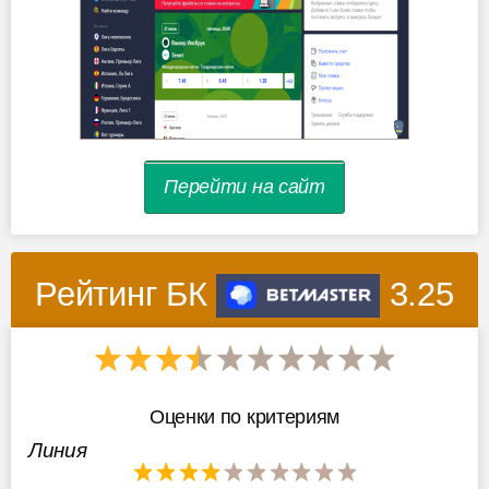
Перейти на сайт
Рейтинг БК
3.25
Оценки по критериям
Линия