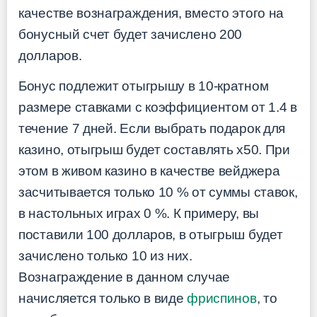
качестве вознаграждения, вместо этого на
бонусный счет будет зачислено 200
долларов.
Бонус подлежит отыгрышу в 10-кратном
размере ставками с коэффициентом от 1.4 в
течение 7 дней. Если выбрать подарок для
казино, отыгрыш будет составлять х50. При
этом в живом казино в качестве вейджера
засчитывается только 10 % от суммы ставок,
в настольных играх 0 %. К примеру, вы
поставили 100 долларов, в отыгрыш будет
зачислено только 10 из них.
Вознаграждение в данном случае
начисляется только в виде
фриспинов
, то