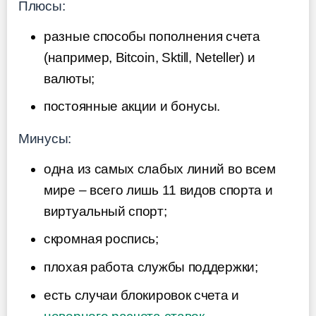
Плюсы:
разные способы пополнения счета
(например, Bitcoin, Sktill, Neteller) и
валюты;
постоянные акции и бонусы.
Минусы:
одна из самых слабых линий во всем
мире – всего лишь 11 видов спорта и
виртуальный спорт;
скромная роспись;
плохая работа службы поддержки;
есть случаи блокировок счета и