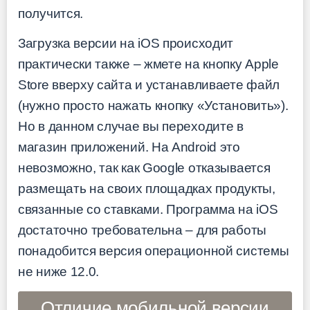
получится.
Загрузка версии на iOS происходит
практически также – жмете на кнопку Apple
Store вверху сайта и устанавливаете файл
(нужно просто нажать кнопку «Установить»).
Но в данном случае вы переходите в
магазин приложений. На Android это
невозможно, так как Google отказывается
размещать на своих площадках продукты,
связанные со ставками. Программа на iOS
достаточно требовательна – для работы
понадобится версия операционной системы
не ниже 12.0.
Отличие мобильной версии