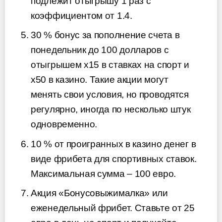
подлежит отыгрышу 1 раз с
коэффициентом от 1.4.
30 % бонус за пополнение счета в
понедельник до 100 долларов с
отыгрышем х15 в ставках на спорт и
х50 в казино. Такие акции могут
менять свои условия, но проводятся
регулярно, иногда по несколько штук
одновременно.
10 % от проигранных в казино денег в
виде фрибета для спортивных ставок.
Максимальная сумма – 100 евро.
Акция «Бонусовыжималка» или
еженедельный фрибет. Ставьте от 25