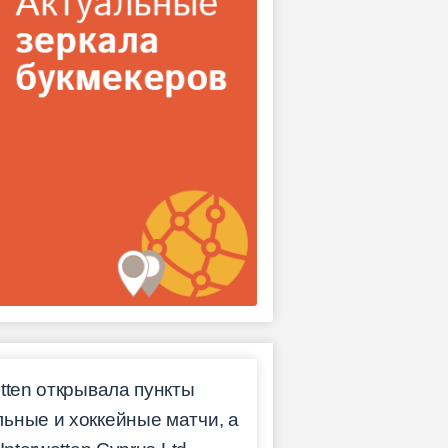
tten открывала пункты
льные и хоккейные матчи, а