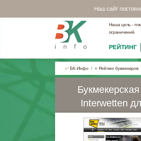
Наш сайт постоян
Наша цель - по
ограничений.
РЕЙТИНГ
✅ БК-Инфо
⭐ Рейтинг букмекеров
Букмекерская
Interwetten д