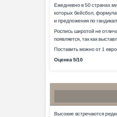
Ежедневно в 50 странах ми
которых бейсбол, формула-
и предложения по гандикап
Роспись широтой не отлича
появляется, так как выста
Поставить можно от 1 евро
Оценка 5/10
Высокие встречаются редко