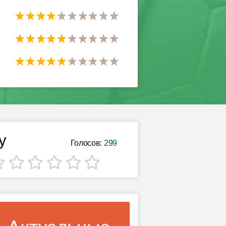
у
Голосов:
299