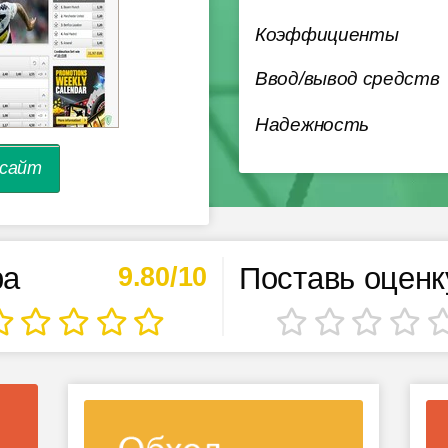
Коэффициенты
Ввод/вывод средств
Надежность
 сайт
ра
9.80/10
Поставь оценк