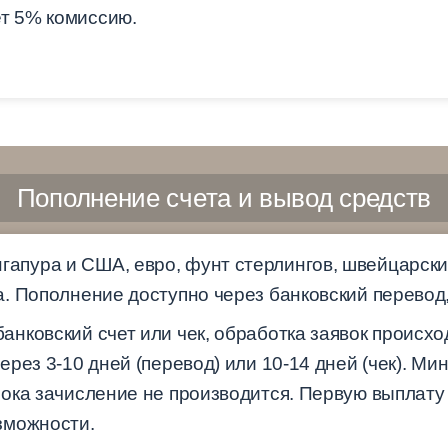
т 5% комиссию.
Пополнение счета и вывод средств
апура и США, евро, фунт стерлингов, швейцарски
а. Пополнение доступно через банковский перевод
анковский счет или чек, обработка заявок происход
через 3-10 дней (перевод) или 10-14 дней (чек). М
пока зачисление не производится. Первую выплату 
зможности.