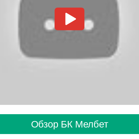
Обзор БК Мелбет