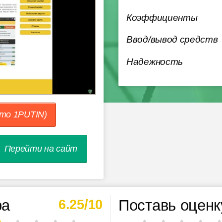
Коэффициенты
Ввод/вывод средств
Надежность
omo 1PUTIN)
Перейти на сайт
ра
6.25/10
Поставь оценк