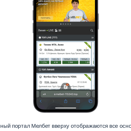
ный портал Мелбет вверху отображаются все осно