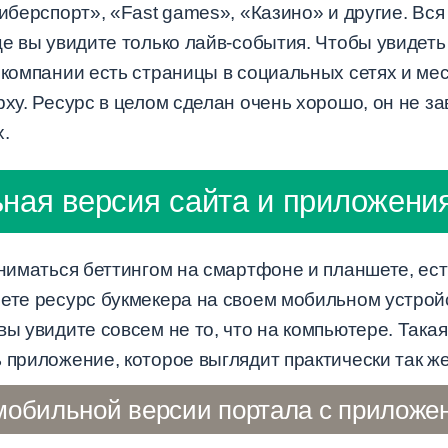
Киберспорт», «Fast games», «Казино» и другие. Вс
це вы увидите только лайв-события. Чтобы увидет
 компании есть страницы в социальных сетях и ме
рху. Ресурс в целом сделан очень хорошо, он не за
х.
ная версия сайта и приложения
аниматься беттингом на смартфоне и планшете, ес
ете ресурс букмекера на своем мобильном устройс
вы увидите совсем не то, что на компьютере. Така
 приложение, которое выглядит практически так же
мобильной версии портала с приложе