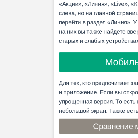
«Акции», «Линия», «Live», «
слева, но на главной страни
перейти в раздел «Линия». У
на них вы также найдете вве
старых и слабых устройства
Мобиль
Для тех, кто предпочитает з
и приложение. Если вы откро
упрощенная версия. То есть 
небольшой экран. Также есть
Сравнение 