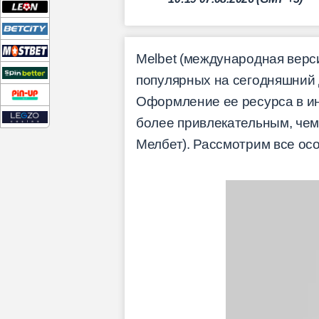
Melbet (международная верси
популярных на сегодняшний 
Оформление ее ресурса в ин
более привлекательным, чем
Мелбет). Рассмотрим все ос