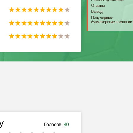
Отзывы
Вывод
Популярные
букмекерские компании
у
Голосов:
40