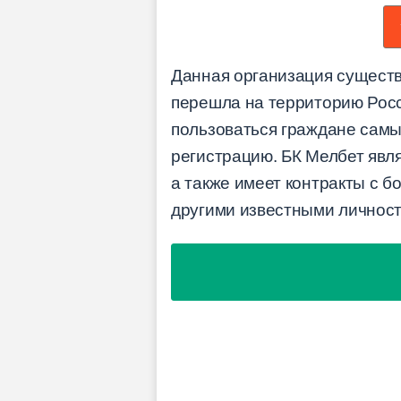
Данная организация существу
перешла на территорию Росси
пользоваться граждане самы
регистрацию. БК Мелбет явл
а также имеет контракты с б
другими известными личност