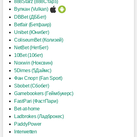
888Starz (888Старз)
Вулкан (Vulkan)
DBBet (ДББет)
Betfair (Бетфаир)
Unibet (Юнибет)
ColiseumBet (Колизей)
NetBet (НетБет)
10Bet (10бет)
Noxwin (Ноксвин)
5Dimes (5Даймс)
Фан Спорт (Fan Sport)
Sbobet (Сбобет)
Gamebookers (Геймбукерс)
FastPari (ФастПари)
Bet-at-home
Ladbrokes (Ладброкес)
PaddyPower
Interwetten