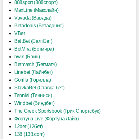
888sport (888спорт)
MaxLine (Макслайн)
Vavada (Вавада)
Betadonis (Бетадонис)
VBet
BaltBet (БалтБет)
BetMira (Бетмира)
bwin (Бвин)
Betmatch (Бетматч)
Linebet (Лайнбет)
Gorilla (Горилла)
StavkaBet (Ставка бет)
Tennisi (Тенниси)
Windbet (Виндбет)
The Greek Sportsbook (Грик Спортсбук)
Фортуна Live (Фортуна Лайв)
12bet (12бет)
138 (138.com)