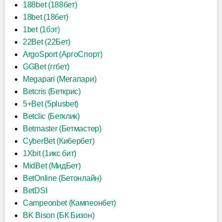
188bet (188бет)
18bet (18бет)
1bet (1бэт)
22Bet (22Бет)
ArgoSport (АргоСпорт)
GGBet (ггбет)
Megapari (Мегапари)
Betcris (Беткрис)
5+Bet (5plusbet)
Betclic (Бетклик)
Betmaster (Бетмастер)
CyberBet (Кибербет)
1Xbit (1икс бит)
MidBet (МидБет)
BetOnline (Бетонлайн)
BetDSI
Campeonbet (Кампеонбет)
BK Bison (БК Бизон)