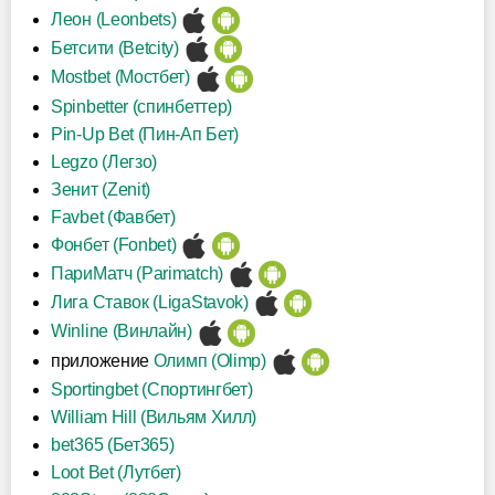
Леон (Leonbets)
Бетсити (Betcity)
Mostbet (Мостбет)
Spinbetter (спинбеттер)
Pin-Up Bet (Пин-Ап Бет)
Legzo (Легзо)
Зенит (Zenit)
Favbet (Фавбет)
Фонбет (Fonbet)
ПариМатч (Parimatch)
Лига Ставок (LigaStavok)
Winline (Винлайн)
приложение
Олимп (Olimp)
Sportingbet (Спортингбет)
William Hill (Вильям Хилл)
bet365 (Бет365)
Loot Bet (Лутбет)