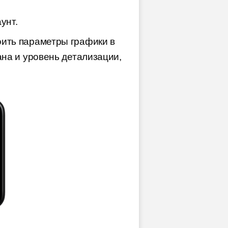
унт.
ить параметры графики в
на и уровень детализации,