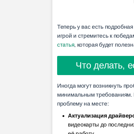
Теперь у вас есть подробная
игрой и стремитесь к победам
статья
, которая будет полез
Что делать, е
Иногда могут возникнуть про
минимальным требованиям. В
проблему на месте:
Актуализация драйвер
видеокарты до последних
её работу.