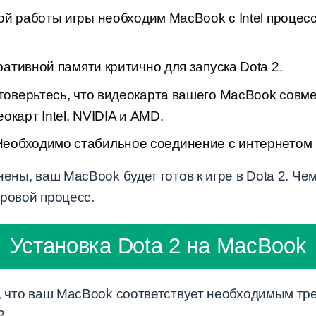
й работы игры необходим MacBook с Intel процес
ативной памяти критично для запуска Dota 2.
оверьтесь, что видеокарта вашего MacBook совм
окарт Intel, NVIDIA и AMD.
еобходимо стабильное соединение с интернетом 
нены, ваш MacBook будет готов к игре в Dota 2. Ч
гровой процесс.
Установка Dota 2 на MacBook
ь, что ваш MacBook соответствует необходимым т
2.