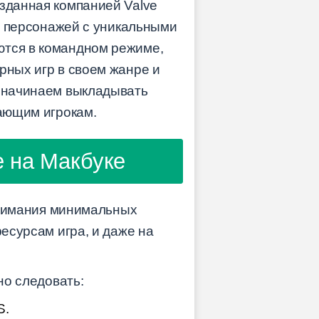
изданная компанией Valve
уя персонажей с уникальными
ются в командном режиме,
рных игр в своем жанре и
 начинаем выкладывать
нающим игрокам.
 на Макбуке
понимания минимальных
ресурсам игра, и даже на
но следовать:
S.