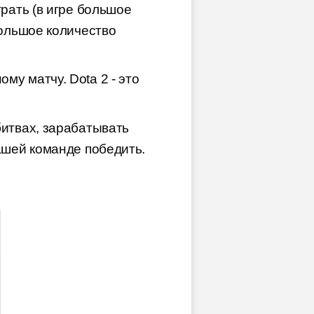
грать (в игре большое
большое количество
му матчу. Dota 2 - это
битвах, зарабатывать
ашей команде победить.