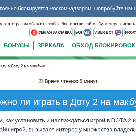
тоянно блокируется Роскомнадзором.
Попробуйте на
могать игрокам обходить любые блокировки сайтов букмекеров, играть
УМНАЯ ЗАКЛАДКА
БОТ
VIBER BOT
PROX
БОНУСЫ
ЗЕРКАЛА
ОБХОД БЛОКИРОВОК
ать в Доту 2 на макбуке
⏰ Время чтения: 8 минут
жно ли играть в Доту 2 на макб
, как установить и наслаждаться игрой в DOTA 2 
айн игрой, вызывает интерес у множества владел