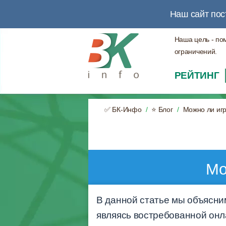
Наш сайт пос
Наша цель - по
ограничений.
РЕЙТИНГ
✅ БК-Инфо
⭐ Блог
Можно ли игр
Мо
В данной статье мы объясним
являясь востребованной онл