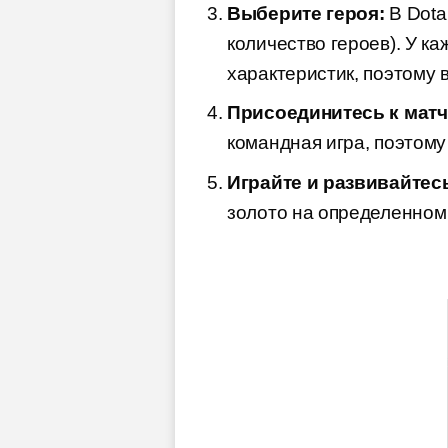
Выберите героя:
В Dota
количество героев). У к
характеристик, поэтому 
Присоединитесь к матч
командная игра, поэтому
Играйте и развивайтес
золото на определенном 