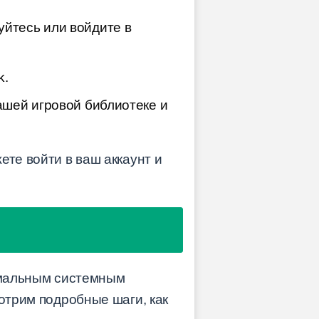
уйтесь или войдите в
k.
ашей игровой библиотеке и
ете войти в ваш аккаунт и
нимальным системным
мотрим подробные шаги, как