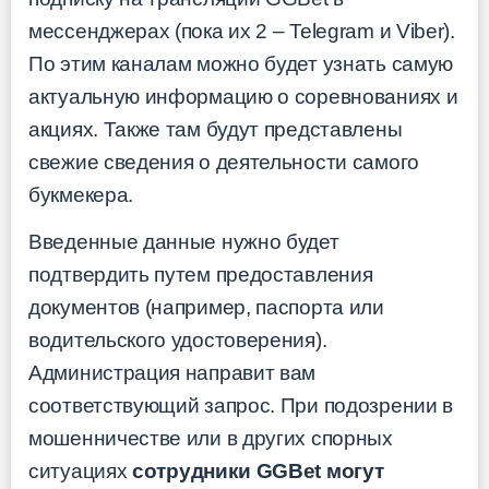
мессенджерах (пока их 2 – Telegram и Viber).
По этим каналам можно будет узнать самую
актуальную информацию о соревнованиях и
акциях. Также там будут представлены
свежие сведения о деятельности самого
букмекера.
Введенные данные нужно будет
подтвердить путем предоставления
документов (например, паспорта или
водительского удостоверения).
Администрация направит вам
соответствующий запрос. При подозрении в
мошенничестве или в других спорных
ситуациях
сотрудники GGBet могут