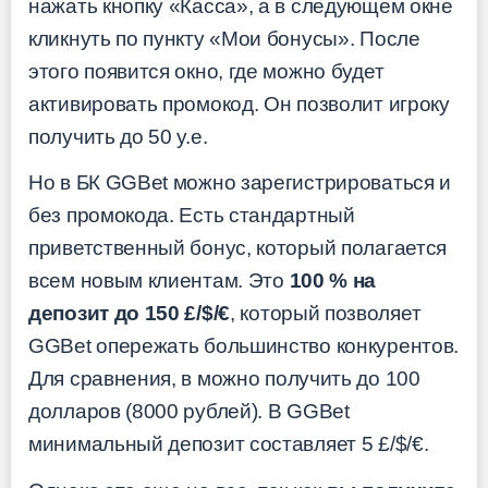
нажать кнопку «Касса», а в следующем окне
кликнуть по пункту «Мои бонусы». После
этого появится окно, где можно будет
активировать промокод. Он позволит игроку
получить до 50 у.е.
Но в БК GGBet можно зарегистрироваться и
без промокода. Есть стандартный
приветственный бонус, который полагается
всем новым клиентам. Это
100 % на
депозит до 150 £/$/€
, который позволяет
GGBet опережать большинство конкурентов.
Для сравнения, в
можно получить до 100
долларов (8000 рублей). В GGBet
минимальный депозит составляет 5 £/$/€.