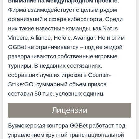
внимание на международном проекте
.
Фирма взаимодействует с целым рядом
организаций в сфере киберспорта. Среди
них такие известные команды, как Natus
Vincere, Alliance, Heroic, Avangar. Но и этим
GGBet не ограничивается – под ее эгидой
разворачиваются собственные игровые
турниры. В недавних состязаниях,
собравших лучших игроков в Counter-
Strike:GO, суммарный объем призов
составил 50 тыс. условных единиц.
Лицензии
Букмекерская контора GGBet работает под
управлением крупной транснациональной