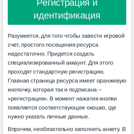
Регистрация и
идентификация
Разумеется, для того чтобы завести игровой
счет, простого посещения ресурса
недостаточно. Придется создать
специализированный аккаунт. Для этого
проходят стандартную регистрацию.
Главная страница ресурса имеет оранжевую
кнопочку, которая так и подписана –
«регистрация». В момент нажатия кнопки
появляется соответствующее окошко, где
нужно указать личные данные.
Впрочем, необязательно заполнять анкету. В