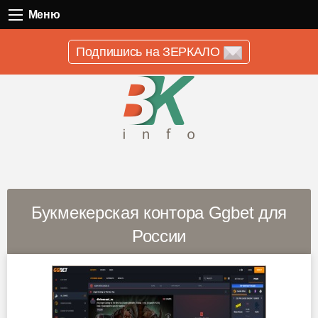
Меню
Меню
Подпишись на ЗЕРКАЛО
Букмекерская контора Ggbet для
России