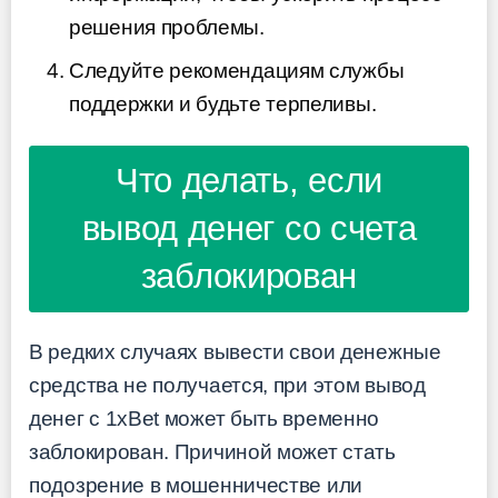
решения проблемы.
Следуйте рекомендациям службы
поддержки и будьте терпеливы.
Что делать, если
вывод денег со счета
заблокирован
В редких случаях вывести свои денежные
средства не получается, при этом вывод
денег с 1xBet может быть временно
заблокирован. Причиной может стать
подозрение в мошенничестве или