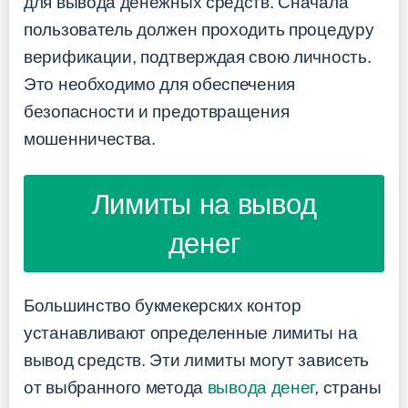
для вывода денежных средств. Сначала
пользователь должен проходить процедуру
верификации, подтверждая свою личность.
Это необходимо для обеспечения
безопасности и предотвращения
мошенничества.
Лимиты на вывод
денег
Большинство букмекерских контор
устанавливают определенные лимиты на
вывод средств. Эти лимиты могут зависеть
от выбранного метода
вывода денег
, страны