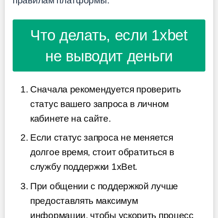
правилам платформы.
Что делать, если 1xbet
не выводит деньги
Сначала рекомендуется проверить
статус вашего запроса в личном
кабинете на сайте.
Если статус запроса не меняется
долгое время, стоит обратиться в
службу поддержки 1xBet.
При общении с поддержкой лучше
предоставлять максимум
информации, чтобы ускорить процесс