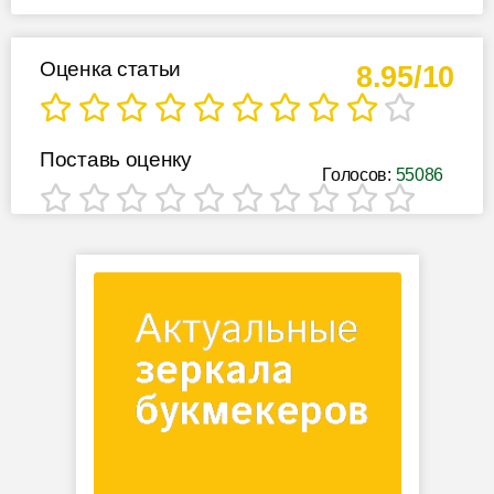
Оценка статьи
8.95/10
Поставь оценку
Голосов:
55086