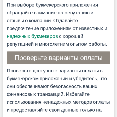
При выборе букмекерского приложения
обращайте внимание на репутацию и
отзывы о компании. Отдавайте
предпочтение приложениям от известных и
надежных букмекеров
с хорошей
репутацией и многолетним опытом работы.
Проверьте варианты оплаты
Проверьте доступные варианты оплаты в
букмекерском приложении и убедитесь, что
они обеспечивают безопасность ваших
финансовых транзакций. Избегайте
использования ненадежных методов оплаты
и предоставляйте свои данные только на