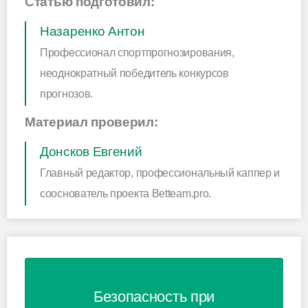
Статью подготовил:
Назаренко Антон
Профессионал спортпрогнозирования,
неоднократный победитель конкурсов
прогнозов.
Материал проверил:
Донсков Евгений
Главный редактор, профессиональный каппер и
сооснователь проекта Betteam.pro.
Безопасность при