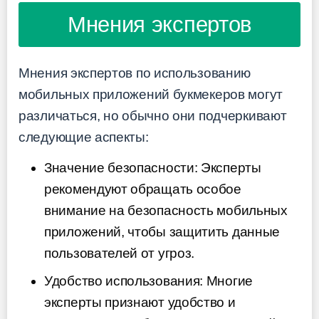
Мнения экспертов
Мнения экспертов по использованию
мобильных приложений букмекеров могут
различаться, но обычно они подчеркивают
следующие аспекты:
Значение безопасности: Эксперты
рекомендуют обращать особое
внимание на безопасность мобильных
приложений, чтобы защитить данные
пользователей от угроз.
Удобство использования: Многие
эксперты признают удобство и