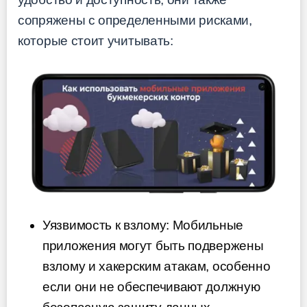
сопряжены с определенными рисками,
которые стоит учитывать:
Уязвимость к взлому: Мобильные
приложения могут быть подвержены
взлому и хакерским атакам, особенно
если они не обеспечивают должную