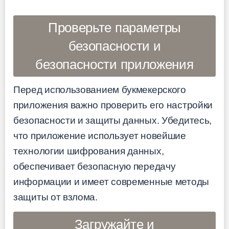
Проверьте параметры
безопасности и
безопасности приложения
Перед использованием букмекерского
приложения важно проверить его настройки
безопасности и защиты данных. Убедитесь,
что приложение использует новейшие
технологии шифрования данных,
обеспечивает безопасную передачу
информации и имеет современные методы
защиты от взлома.
Загружайте и