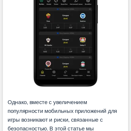
Однако, вместе с увеличением
популярности мобильных приложений для
игры возникают и риски, связанные с
безопасностью. В этой статье мы