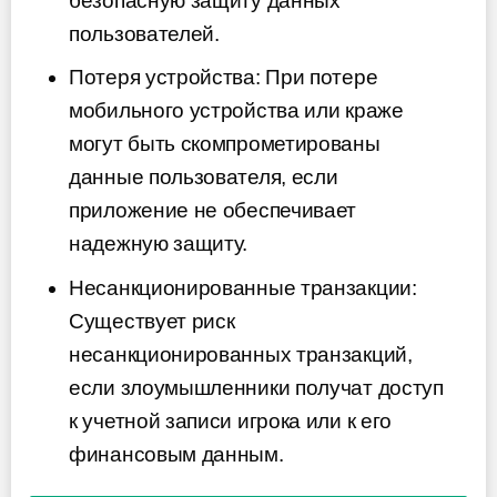
безопасную защиту данных
пользователей.
Потеря устройства: При потере
мобильного устройства или краже
могут быть скомпрометированы
данные пользователя, если
приложение не обеспечивает
надежную защиту.
Несанкционированные транзакции:
Существует риск
несанкционированных транзакций,
если злоумышленники получат доступ
к учетной записи игрока или к его
финансовым данным.