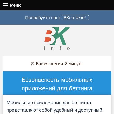
Меню
Меню
Попробуйте наш
ВКонтакте!
⏰ Время чтения: 3 минуты
Безопасность мобильных
приложений для беттинга
Мобильные приложения для беттинга
представляют собой удобный и доступный