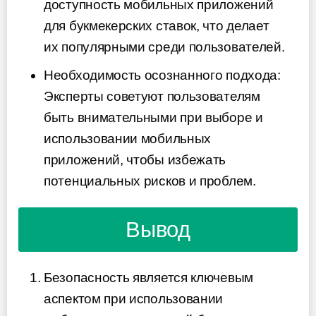
доступность мобильных приложений
для букмекерских ставок, что делает
их популярными среди пользователей.
Необходимость осознанного подхода:
Эксперты советуют пользователям
быть внимательными при выборе и
использовании мобильных
приложений, чтобы избежать
потенциальных рисков и проблем.
Вывод
Безопасность является ключевым
аспектом при использовании