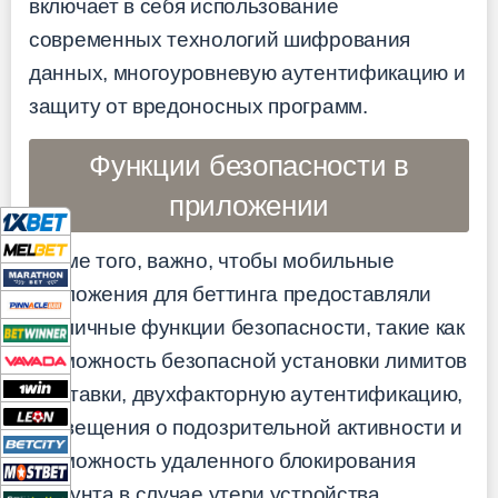
включает в себя использование
современных технологий шифрования
данных, многоуровневую аутентификацию и
защиту от вредоносных программ.
Функции безопасности в
приложении
Кроме того, важно, чтобы мобильные
приложения для беттинга предоставляли
различные функции безопасности, такие как
возможность безопасной установки лимитов
на ставки, двухфакторную аутентификацию,
оповещения о подозрительной активности и
возможность удаленного блокирования
аккаунта в случае утери устройства.