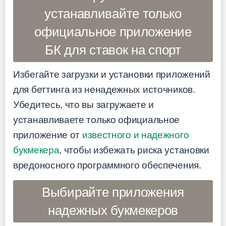
устанавливайте только
официальное приложение
БК для ставок на спорт
Избегайте загрузки и установки приложений
для беттинга из ненадежных источников.
Убедитесь, что вы загружаете и
устанавливаете только официальное
приложение от
известного и надежного
букмекера
, чтобы избежать риска установки
вредоносного программного обеспечения.
Выбирайте приложения
надежных букмекеров