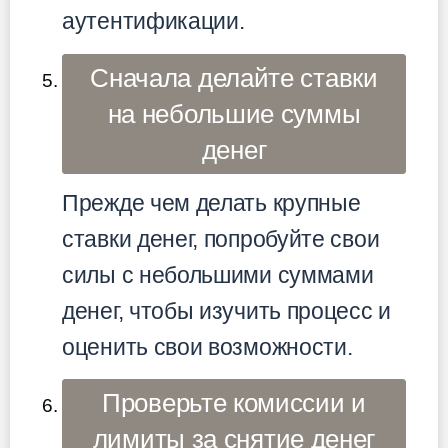
аутентификации.
Сначала делайте ставки
на небольшие суммы
денег
Прежде чем делать крупные
ставки денег, попробуйте свои
силы с небольшими суммами
денег, чтобы изучить процесс и
оценить свои возможности.
Проверьте комиссии и
лимиты за снятие денег