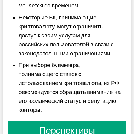
меняется со временем.
Некоторые БК, принимающие
криптовалюту, могут ограничить
доступ к своим услугам для
российских пользователей в связи с
законодательными ограничениями.
При выборе букмекера,
принимающего ставок с
использованием криптовалюты, из РФ
рекомендуется обращать внимание на
его юридический статус и репутацию
конторы.
Перспективы