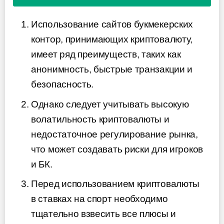
Использование сайтов букмекерских
контор, принимающих криптовалюту,
имеет ряд преимуществ, таких как
анонимность, быстрые транзакции и
безопасность.
Однако следует учитывать высокую
волатильность криптовалюты и
недостаточное регулирование рынка,
что может создавать риски для игроков
и БК.
Перед использованием криптовалюты
в ставках на спорт необходимо
тщательно взвесить все плюсы и