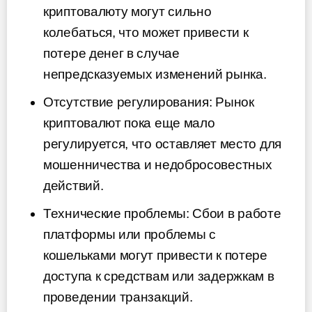
криптовалюту могут сильно
колебаться, что может привести к
потере денег в случае
непредсказуемых изменений рынка.
Отсутствие регулирования: Рынок
криптовалют пока еще мало
регулируется, что оставляет место для
мошенничества и недобросовестных
действий.
Технические проблемы: Сбои в работе
платформы или проблемы с
кошельками могут привести к потере
доступа к средствам или задержкам в
проведении транзакций.