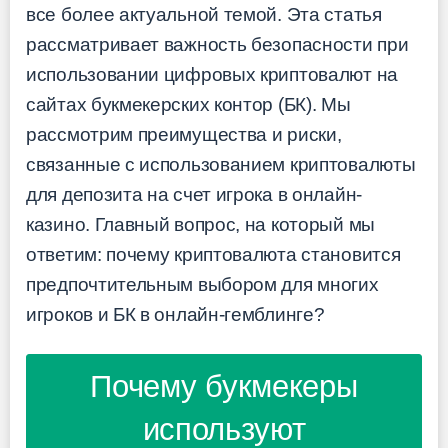
все более актуальной темой. Эта статья
рассматривает важность безопасности при
использовании цифровых криптовалют на
сайтах букмекерских контор (БК). Мы
рассмотрим преимущества и риски,
связанные с использованием криптовалюты
для депозита на счет игрока в онлайн-
казино. Главный вопрос, на который мы
ответим: почему криптовалюта становится
предпочтительным выбором для многих
игроков и БК в онлайн-гемблинге?
Почему букмекеры
используют