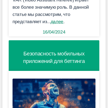
все более значимую роль. В данной
статье мы рассмотрим, что
представляет из...
далее
.
16/04/2024
Безопасность мобильных
приложений для беттинга