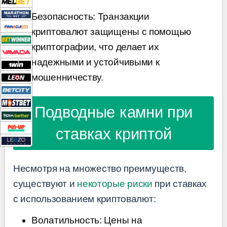
Безопасность: Транзакции
криптовалют защищены с помощью
криптографии, что делает их
надежными и устойчивыми к
мошенничеству.
Подводные камни при
ставках криптой
Несмотря на множество преимуществ,
существуют и
некоторые риски
при ставках
с использованием криптовалют:
Волатильность: Цены на