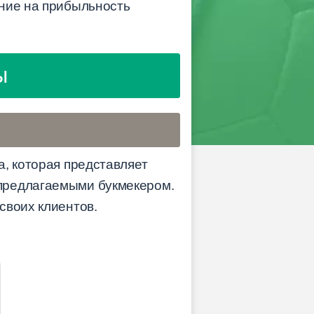
яние на прибыльность
ы
а, которая представляет
предлагаемыми букмекером.
своих клиентов.