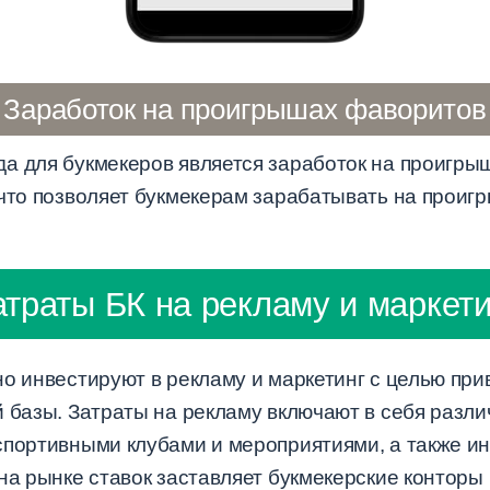
Заработок на проигрышах фаворитов
а для букмекеров является заработок на проигры
 что позволяет букмекерам зарабатывать на проиг
атраты БК на рекламу и маркети
о инвестируют в рекламу и маркетинг с целью при
й базы. Затраты на рекламу включают в себя разл
спортивными клубами и мероприятиями, а также ин
на рынке ставок заставляет букмекерские конторы