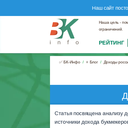
Наш сайт пост
Наша цель - по
ограничений.
РЕЙТИНГ
✅ БК-Инфо
⭐ Блог
Доходы росси
Д
Статья посвящена анализу д
источники дохода букмекеров