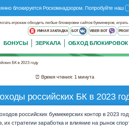
оянно блокируется Роскомнадзором.
Попробуйте наш
могать игрокам обходить любые блокировки сайтов букмекеров, играть
УМНАЯ ЗАКЛАДКА
БОТ
VIBER BOT
PROX
БОНУСЫ
ЗЕРКАЛА
ОБХОД БЛОКИРОВОК
йских БК в 2023 году
⏰ Время чтения: 1 минута
оходы российских БК в 2023 го
оходов российских букмекерских контор в 2023 го
, их стратегии заработка и влияние на рынок спорт