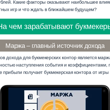
рублей. Какие факторы оказывают наибольшее вли
ртных игр и что ждать в ближайшем будущем?
На чем зарабатывают букмекер
Маржа – главный источник дохода
ов дохода для букмекерских контор является марж
тностью наступления события и коэффициентами, 
е прибыли получает букмекерская контора от игры 