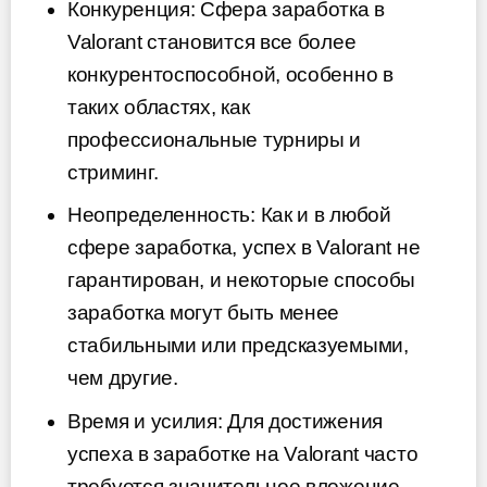
Конкуренция: Сфера заработка в
Valorant становится все более
конкурентоспособной, особенно в
таких областях, как
профессиональные турниры и
стриминг.
Неопределенность: Как и в любой
сфере заработка, успех в Valorant не
гарантирован, и некоторые способы
заработка могут быть менее
стабильными или предсказуемыми,
чем другие.
Время и усилия: Для достижения
успеха в заработке на Valorant часто
требуется значительное вложение