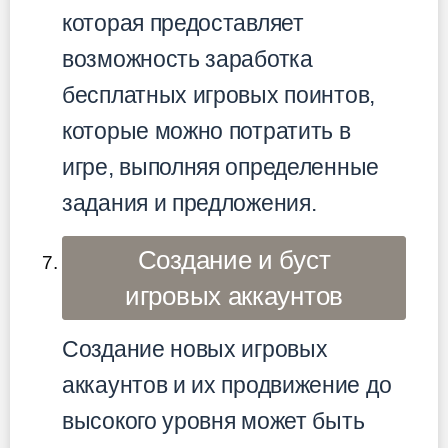
которая предоставляет
возможность заработка
бесплатных игровых поинтов,
которые можно потратить в
игре, выполняя определенные
задания и предложения.
Создание и буст
игровых аккаунтов
Создание новых игровых
аккаунтов и их продвижение до
высокого уровня может быть