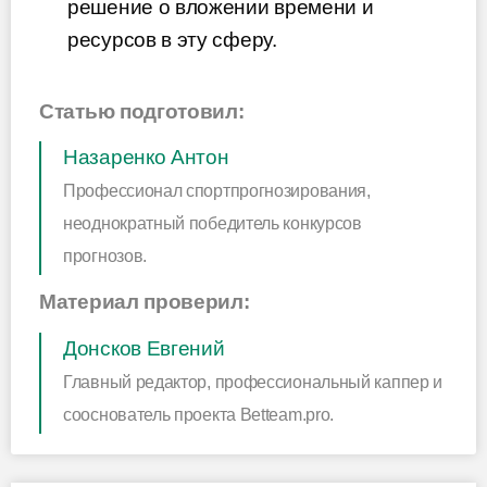
решение о вложении времени и
ресурсов в эту сферу.
Статью подготовил:
Назаренко Антон
Профессионал спортпрогнозирования,
неоднократный победитель конкурсов
прогнозов.
Материал проверил:
Донсков Евгений
Главный редактор, профессиональный каппер и
сооснователь проекта Betteam.pro.