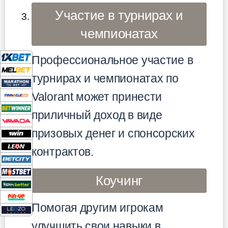
Участие в турнирах и
чемпионатах
Профессиональное участие в
турнирах и чемпионатах по
Valorant может принести
приличный доход в виде
призовых денег и спонсорских
контрактов.
Коучинг
Помогая другим игрокам
улучшить свои навыки в