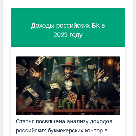
Доходы российских БК в
2023 году
Статья посвящена анализу доходов
российских букмекерских контор в