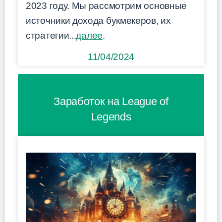
2023 году. Мы рассмотрим основные
источники дохода букмекеров, их
стратегии...
далее
.
11/04/2024
Заработок на League of
Legends