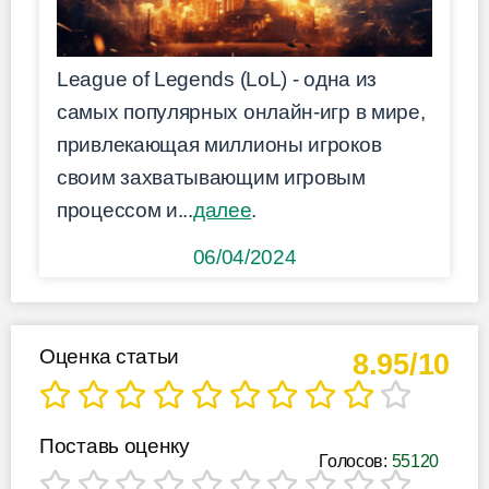
League of Legends (LoL) - одна из
самых популярных онлайн-игр в мире,
привлекающая миллионы игроков
своим захватывающим игровым
процессом и...
далее
.
06/04/2024
Оценка статьи
8.95/10
Поставь оценку
Голосов:
55120