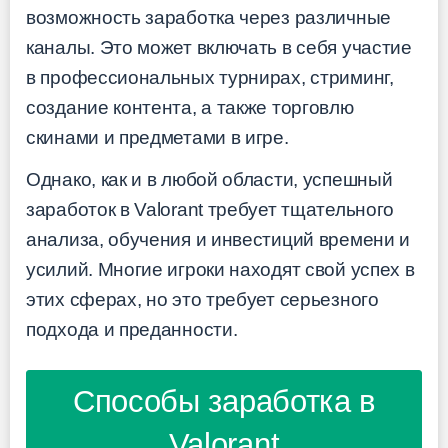
возможность заработка через различные
каналы. Это может включать в себя участие
в профессиональных турнирах, стриминг,
создание контента, а также торговлю
скинами и предметами в игре.
Однако, как и в любой области, успешный
заработок в Valorant требует тщательного
анализа, обучения и инвестиций времени и
усилий. Многие игроки находят свой успех в
этих сферах, но это требует серьезного
подхода и преданности.
Способы заработка в
Valorant