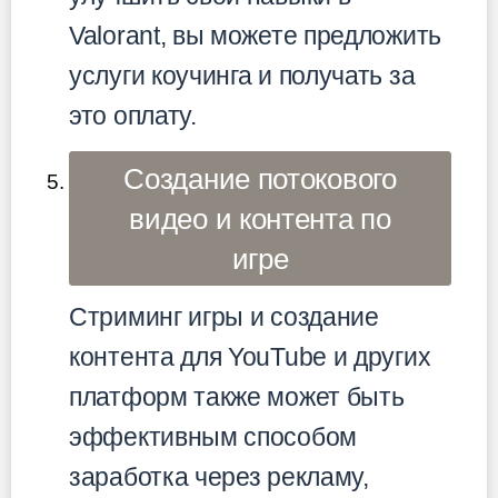
Valorant, вы можете предложить
услуги коучинга и получать за
это оплату.
Создание потокового
видео и контента по
игре
Стриминг игры и создание
контента для YouTube и других
платформ также может быть
эффективным способом
заработка через рекламу,