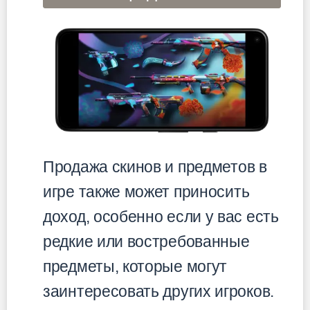
Продажа скинов и предметов в
игре также может приносить
доход, особенно если у вас есть
редкие или востребованные
предметы, которые могут
заинтересовать других игроков.