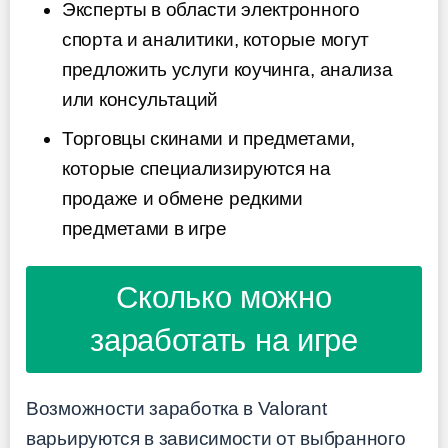
Эксперты в области электронного
спорта и аналитики, которые могут
предложить услуги коучинга, анализа
или консультаций
Торговцы скинами и предметами,
которые специализируются на
продаже и обмене редкими
предметами в игре
Сколько можно
заработать на игре
Возможности заработка в Valorant
варьируются в зависимости от выбранного