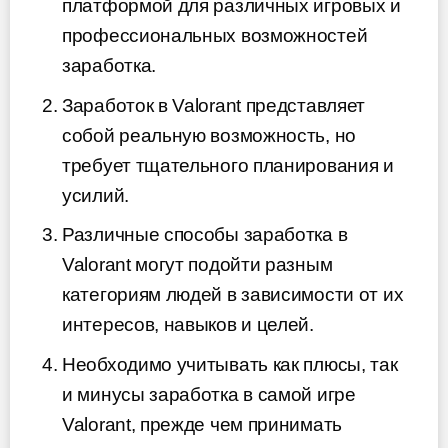
платформой для различных игровых и
профессиональных возможностей
заработка.
Заработок в Valorant представляет
собой реальную возможность, но
требует тщательного планирования и
усилий.
Различные способы заработка в
Valorant могут подойти разным
категориям людей в зависимости от их
интересов, навыков и целей.
Необходимо учитывать как плюсы, так
и минусы заработка в самой игре
Valorant, прежде чем принимать