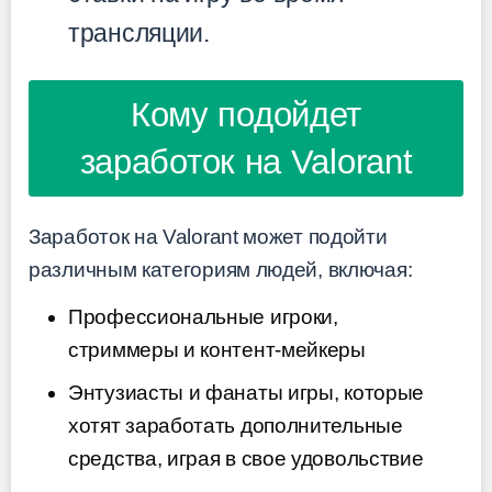
трансляции.
Кому подойдет
заработок на Valorant
Заработок на Valorant может подойти
различным категориям людей, включая:
Профессиональные игроки,
стриммеры и контент-мейкеры
Энтузиасты и фанаты игры, которые
хотят заработать дополнительные
средства, играя в свое удовольствие