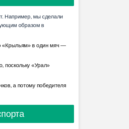
т. Например, мы сделали
едующим образом в
о «Крыльям» в один мяч —
о, поскольку «Урал»
чков, а потому победителя
спорта