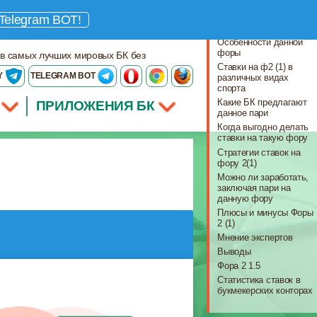
Что важно знать
Telegram BOT!
Что такое фора 2 (1)
Особенности данной
форы
 в самых лучших мировых БК без
Ставки на ф2 (1) в
Y
TELEGRAM BOT
различных видах
спорта
Какие БК предлагают
ПРИЛОЖЕНИЯ БК
данное пари
Когда выгодно делать
ставки на такую фору
Стратегии ставок на
фору 2(1)
Можно ли заработать,
заключая пари на
данную фору
Плюсы и минусы Форы
2 (1)
Мнение экспертов
Выводы
Фора 2 1.5
Статистика ставок в
букмекерских конторах