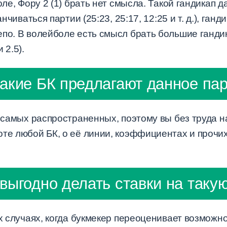
оле, Фору 2 (1) брать нет смысла. Такой гандикап 
нчиваться партии (25:23, 25:17, 12:25 и т. д.), ганд
по. В волейболе есть смысл брать большие гандик
 2.5).
акие БК предлагают данное па
з самых распространенных, поэтому вы без труда н
оте любой БК, о её линии, коэффициентах и прочи
 выгодно делать ставки на таку
ех случаях, когда букмекер переоценивает возможн