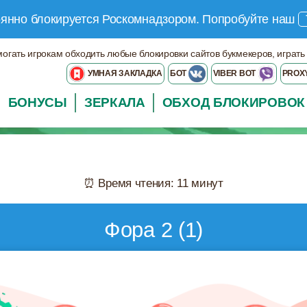
оянно блокируется Роскомнадзором.
Попробуйте наш
могать игрокам обходить любые блокировки сайтов букмекеров, играть
УМНАЯ ЗАКЛАДКА
БОТ
VIBER BOT
PROX
БОНУСЫ
ЗЕРКАЛА
ОБХОД БЛОКИРОВОК
⏰ Время чтения: 11 минут
Фора 2 (1)