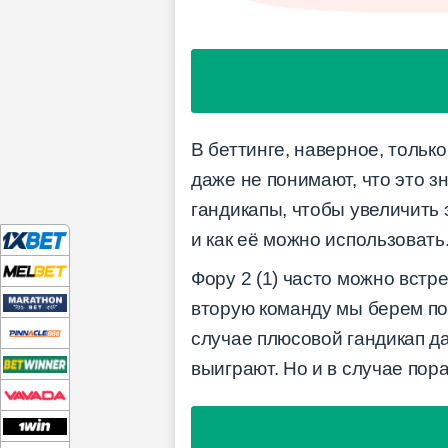
В беттинге, наверное, только
даже не понимают, что это з
гандикапы, чтобы увеличить 
и как её можно использовать
Фору 2 (1) часто можно встр
вторую команду мы берем подс
случае плюсовой гандикап да
выиграют. Но и в случае пор