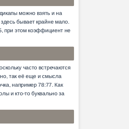
дикапы можно взять и на
 здесь бывает крайне мало.
.5, при этом коэффициент не
поскольку часто встречаются
но, так её еще и смысла
очка, например 78:77. Как
олы и кто-то буквально за