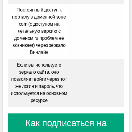
Постоянный доступ к
порталу в доменной зоне
com (с доступом на
легальную версию с
доменом ru проблем не
возникает) через зеркало
Винлайн
Если вы используете
зеркало сайта, оно
позволяет войти через тот
же логин и пароль, что
используется на основном
ресурсе
Как подписаться на