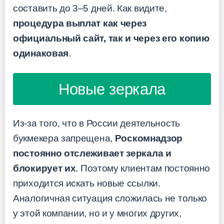
составить до 3–5 дней. Как видите,
процедура выплат как через
официальный сайт, так и через его копию
одинаковая
.
Новые зеркала
Из-за того, что в России деятельность
букмекера запрещена,
Роскомнадзор
постоянно отслеживает зеркала и
блокирует их
. Поэтому клиентам постоянно
приходится искать новые ссылки.
Аналогичная ситуация сложилась не только
у этой компании, но и у многих других,