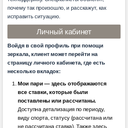
почему так произошло, и расскажут, как
исправить ситуацию.
Личный кабинет
Войдя в свой профиль при помощи
зеркала, клиент может перейти на
страницу личного кабинета, где есть
несколько вкладок:
Мои пари — здесь отображаются
все ставки, которые были
поставлены или рассчитаны.
Доступна детализация по периоду,
виду спорта, статусу (рассчитана или
не рассчитана ставка). Также здесь