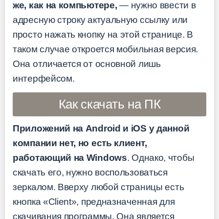
же, как на компьютере,
— нужно ввести в
адресную строку актуальную ссылку или
просто нажать кнопку на этой странице. В
таком случае откроется мобильная версия.
Она отличается от основной лишь
интерфейсом.
Как скачать на ПК
Приложений на Android и iOS у данной
компании нет, но есть клиент,
работающий на Windows
. Однако, чтобы
скачать его, нужно воспользоваться
зеркалом. Вверху любой страницы есть
кнопка «Client», предназначенная для
скачивания программы. Она является