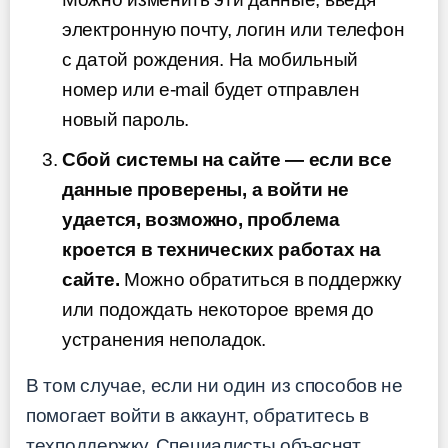
электронную почту, логин или телефон
с датой рождения. На мобильный
номер или e-mail будет отправлен
новый пароль.
Сбой системы на сайте — если все
данные проверены, а войти не
удается, возможно, проблема
кроется в технических работах на
сайте.
Можно обратиться в поддержку
или подождать некоторое время до
устранения неполадок.
В том случае, если ни один из способов не
помогает войти в аккаунт, обратитесь в
техподдержку. Специалисты объяснят,