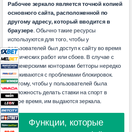
Рабочее зеркало является точной копией
основного сайта, расположенной по
другому адресу, который вводится в
браузере
. Обычно такие ресурсы
используются для того, чтобы у
пользователей был доступ к сайту во время
технических работ или сбоев. В случае с
букмекерскими конторами бетторы нередко
сталкиваются с проблемами блокировок.
Поэтому, чтобы у пользователей была
возможность делать ставки на спорт в
любое время, им выдаются зеркала.
Функции, которые