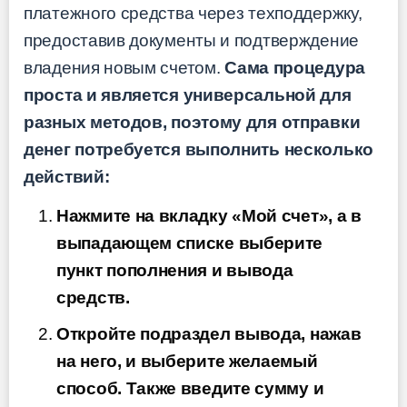
платежного средства через техподдержку,
предоставив документы и подтверждение
владения новым счетом.
Сама процедура
проста и является универсальной для
разных методов, поэтому для отправки
денег потребуется выполнить несколько
действий:
Нажмите на вкладку «Мой счет», а в
выпадающем списке выберите
пункт пополнения и вывода
средств.
Откройте подраздел вывода, нажав
на него, и выберите желаемый
способ. Также введите сумму и