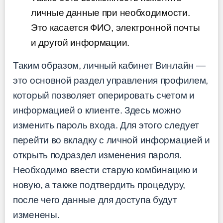
личные данные при необходимости.
Это касается ФИО, электронной почты
и другой информации.
Таким образом, личный кабинет Винлайн —
это основной раздел управления профилем,
который позволяет оперировать счетом и
информацией о клиенте. Здесь можно
изменить пароль входа. Для этого следует
перейти во вкладку с личной информацией и
открыть подраздел изменения пароля.
Необходимо ввести старую комбинацию и
новую, а также подтвердить процедуру,
после чего данные для доступа будут
изменены.