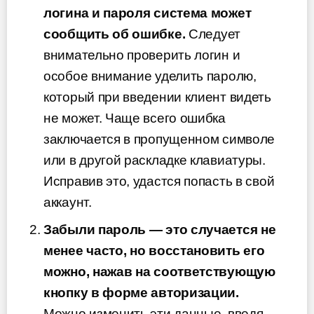
логина и пароля система может
сообщить об ошибке.
Следует
внимательно проверить логин и
особое внимание уделить паролю,
который при введении клиент видеть
не может. Чаще всего ошибка
заключается в пропущенном символе
или в другой раскладке клавиатуры.
Исправив это, удастся попасть в свой
аккаунт.
Забыли пароль — это случается не
менее часто, но восстановить его
можно, нажав на соответствующую
кнопку в форме авторизации.
Можно изменить эти данные, введя