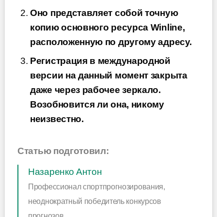
Оно представляет собой точную
копию основного ресурса Winline,
расположенную по другому адресу.
Регистрация в международной
версии на данный момент закрыта
даже через рабочее зеркало.
Возобновится ли она, никому
неизвестно.
Статью подготовил:
Назаренко Антон
Профессионал спортпрогнозирования,
неоднократный победитель конкурсов
прогнозов.