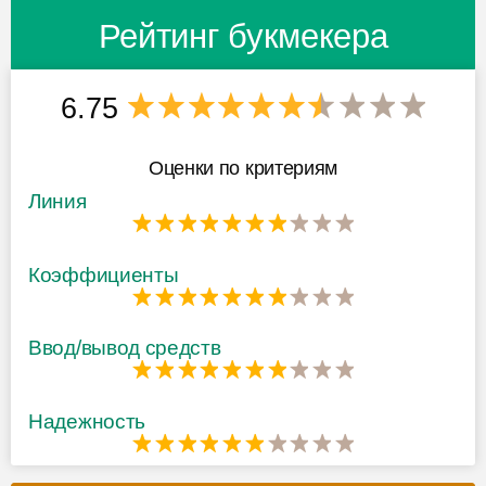
Рейтинг букмекера
6.75
Оценки по критериям
Линия
Коэффициенты
Ввод/вывод средств
Надежность