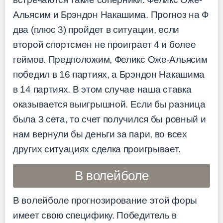
Альясим и Брэндон Накашима. Прогноз на Ф
два (плюс 3) пройдет в ситуации, если
второй спортсмен не проиграет 4 и более
геймов. Предположим, Феликс Оже-Альясим
победил в 16 партиях, а Брэндон Накашима
в 14 партиях. В этом случае наша ставка
оказывается выигрышной. Если бы разница
была 3 сета, то счет получился бы ровный и
нам вернули бы деньги за пари, во всех
других ситуациях сделка проигрывает.
В волейболе
В волейболе прогнозирование этой форы
имеет свою специфику. Победитель в