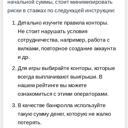
начальной суммы, стоит минимизировать
риски в ставках по следующей инструкции:
Детально изучите правила конторы.
Не стоит нарушать условия
сотрудничества, например, работа с
вилками, повторное создание аккаунта
и др.
Для игры выбирайте конторы, которые
всегда выплачивают выигрыши. В
нашем рейтинге вы можете
ознакомиться с этими операторами.
В качестве банкролла используйте
такую сумму денег, которую не жалко
потерять.