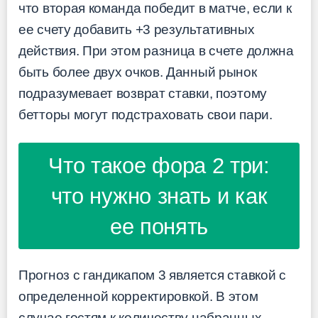
что вторая команда победит в матче, если к
ее счету добавить +3 результативных
действия. При этом разница в счете должна
быть более двух очков. Данный рынок
подразумевает возврат ставки, поэтому
бетторы могут подстраховать свои пари.
Что такое фора 2 три:
что нужно знать и как
ее понять
Прогноз с гандикапом 3 является ставкой с
определенной корректировкой. В этом
случае гостям к количеству набранных