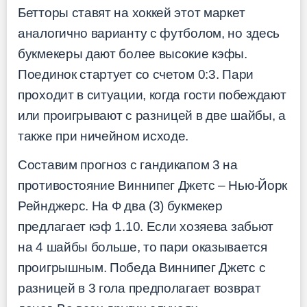
Бетторы ставят на хоккей этот маркет
аналогично варианту с футболом, но здесь
букмекеры дают более высокие кэфы.
Поединок стартует со счетом 0:3. Пари
проходит в ситуации, когда гости побеждают
или проигрывают с разницей в две шайбы, а
также при ничейном исходе.
Составим прогноз с гандикапом 3 на
противостояние Виннипег Джетс – Нью-Йорк
Рейнджерс. На Ф два (3) букмекер
предлагает кэф 1.10. Если хозяева забьют
на 4 шайбы больше, то пари оказывается
проигрышным. Победа Виннипег Джетс с
разницей в 3 гола предполагает возврат