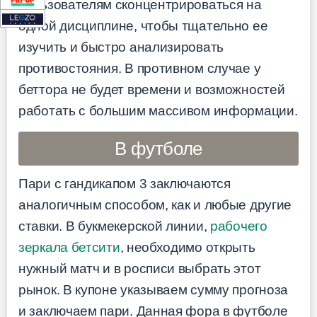
пользователям сконцентрироваться на
одной дисциплине, чтобы тщательно ее
изучить и быстро анализировать
противостояния. В противном случае у
беттора не будет времени и возможностей
работать с большим массивом информации.
В футболе
Пари с гандикапом 3 заключаются
аналогичным способом, как и любые другие
ставки. В букмекерской линии,
рабочего
зеркала бетсити
, необходимо открыть
нужный матч и в росписи выбрать этот
рынок. В купоне указываем сумму прогноза
и заключаем пари. Данная фора в футболе