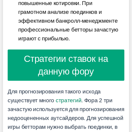
повышенные котировки. При
грамотном анализе поединков и
эффективном банкролл-менеджменте
профессиональные бетторы зачастую
играют с прибылью.
Стратегии ставок на
данную фору
Для прогнозирования такого исхода
существует много
стратегий
. Фoра 2 три
зачастую используется для прогнозирования
недооцененных аутсайдеров. Для успешной
игры бетторам нужно выбрать поединки, в