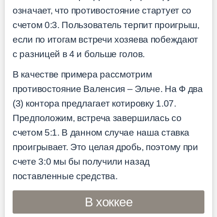
означает, что противостояние стартует со
счетом 0:3. Пользователь терпит проигрыш,
если по итогам встречи хозяева побеждают
с разницей в 4 и больше голов.
В качестве примера рассмотрим
противостояние Валенсия – Эльче. На Ф два
(3) контора предлагает котировку 1.07.
Предположим, встреча завершилась со
счетом 5:1. В данном случае наша ставка
проигрывает. Это целая дробь, поэтому при
счете 3:0 мы бы получили назад
поставленные средства.
В хоккее