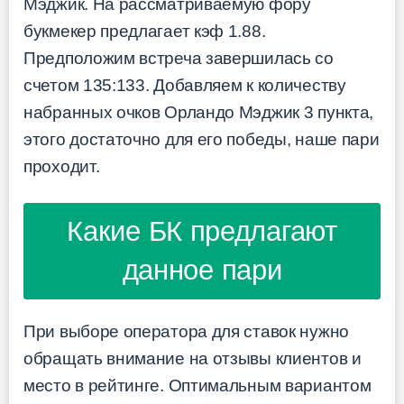
Мэджик. На рассматриваемую фору
букмекер предлагает кэф 1.88.
Предположим встреча завершилась со
счетом 135:133. Добавляем к количеству
набранных очков Орландо Мэджик 3 пункта,
этого достаточно для его победы, наше пари
проходит.
Какие БК предлагают
данное пари
При выборе оператора для ставок нужно
обращать внимание на отзывы клиентов и
место в рейтинге. Оптимальным вариантом