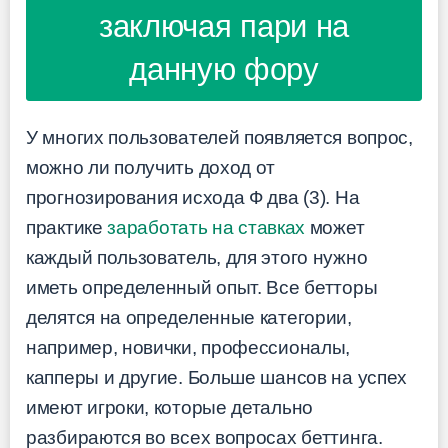
заключая пари на
данную фору
У многих пользователей появляется вопрос,
можно ли получить доход от
прогнозирования исхода Ф два (3). На
практике
заработать на ставках
может
каждый пользователь, для этого нужно
иметь определенный опыт. Все бетторы
делятся на определенные категории,
например, новички, профессионалы,
капперы и другие. Больше шансов на успех
имеют игроки, которые детально
разбираются во всех вопросах беттинга.