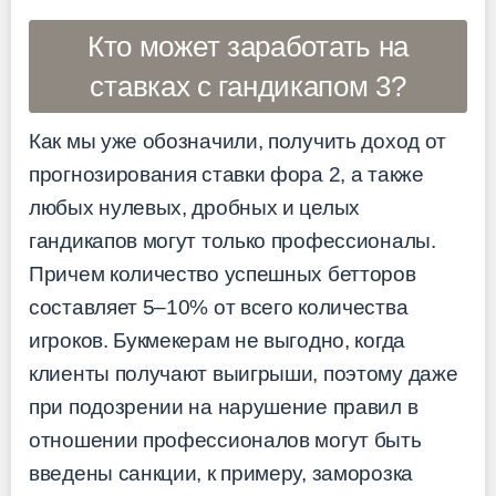
Кто может заработать на
ставках с гандикапом 3?
Как мы уже обозначили, получить доход от
прогнозирования ставки фора 2, а также
любых нулевых, дробных и целых
гандикапов могут только профессионалы.
Причем количество успешных бетторов
составляет 5–10% от всего количества
игроков. Букмекерам не выгодно, когда
клиенты получают выигрыши, поэтому даже
при подозрении на нарушение правил в
отношении профессионалов могут быть
введены санкции, к примеру, заморозка