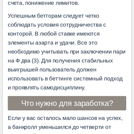
счета, понижение лимитов.
Успешным бетторам следует четко
соблюдать условия сотрудничества с
конторой. В любой ставке имеются
элементы азарта и удачи. Все это
необходимо учитывать при заключении пари
на Ф два (3). Для получения стабильных
выигрышей пользователь должен
использовать в беттинге системный подход
и проявлять самодисциплину.
Что нужно для заработка?
Если у вас осталось мало шансов на успех,
а банкролл уменьшился до четверти от