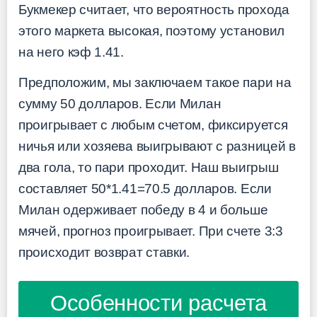
Букмекер считает, что вероятность прохода
этого маркета высокая, поэтому установил
на него кэф 1.41.
Предположим, мы заключаем такое пари на
сумму 50 долларов. Если Милан
проигрывает с любым счетом, фиксируется
ничья или хозяева выигрывают с разницей в
два гола, то пари проходит. Наш выигрыш
составляет 50*1.41=70.5 долларов. Если
Милан одерживает победу в 4 и больше
мячей, прогноз проигрывает. При счете 3:3
происходит возврат ставки.
Особенности расчета