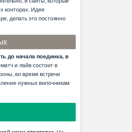
ятельно, и сайты, которые
х конторах. Идея
ре, делать это постоянно
ых
ь до начала поединка, в
матч и лайв состоит в
роны, во время встречи
оявление нужных вилочникам