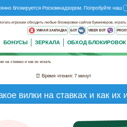
оянно блокируется Роскомнадзором.
Попробуйте наш
могать игрокам обходить любые блокировки сайтов букмекеров, играть
УМНАЯ ЗАКЛАДКА
БОТ
VIBER BOT
PROX
БОНУСЫ
ЗЕРКАЛА
ОБХОД БЛОКИРОВОК
ки на ставках и как их искать
⏰ Время чтения: 7 минут
акое вилки на ставках и как их 