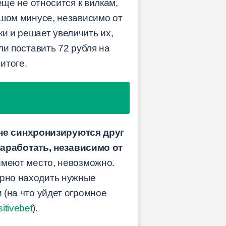
 еще не относится к вилкам,
льшом минусе, независимо от
и и решает увеличить их,
ли поставить 72 рубля на
итоге.
не синхронизируются друг
аработать, независимо от
 имеют место, невозможно.
ярно находить нужные
 (на что уйдет огромное
itivebet
).