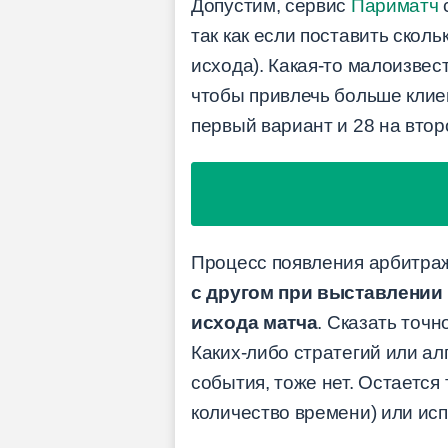
Допустим, сервис
Париматч
с
так как если поставить скол
исхода). Какая-то малоизвес
чтобы привлечь больше клиент
первый вариант и 28 на втор
Процесс появления арбитра
с другом при выставлении 
исхода матча
. Сказать точн
Каких-либо стратегий или а
события, тоже нет. Остается
количество времени) или ис