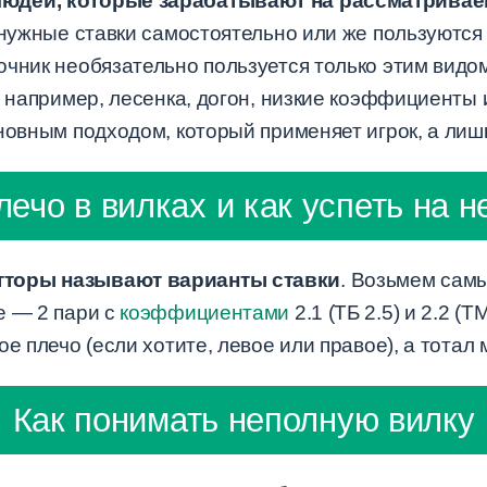
юдей, которые зарабатывают на рассматривае
и нужные ставки самостоятельно или же пользуют
чник необязательно пользуется только этим видом
: например, лесенка, догон, низкие коэффициенты 
новным подходом, который применяет игрок, а лишь
лечо в вилках и как успеть на н
тторы называют варианты ставки
. Возьмем сам
е — 2 пари с
коэффициентами
2.1 (ТБ 2.5) и 2.2 (Т
ое плечо (если хотите, левое или правое), а тотал
Как понимать неполную вилку