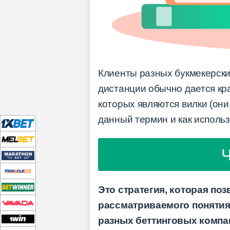
Клиенты разных букмекерски
дистанции обычно дается кр
которых являются вилки (он
данный термин и как использ
Ч
Это стратегия, которая по
рассматриваемого понятия 
разных беттинговых компа