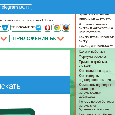
Что важно знать
Telegram BOT!
Что означают
букмекерские вилки
Вилочники — кто это
 в самых лучших мировых БК без
Что значит плечо в
Y
TELEGRAM BOT
вилках и как успеть на
него поставить
Как понимать неполную
ПРИЛОЖЕНИЯ БК
вилку
Почему они возникают
Как они работают
Формулы расчета
Пример с тройными
вилками
Как правильно играть
Как находить
подходящие события
искать
Какие есть подводные
камни при
использовании
арбитража
Почему не все бетторы
используют
букмекерские вилки
Как ставить, чтобы не