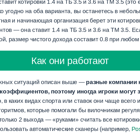
тавит котировки 1.4 на ТБ 3.5 и 3.6 на ТМ 3.5 (это
ько угодно на оба варианта, вы останетесь в небо
тная и начинающая организация берет эти котировк
ов — она ставит 1.4 на ТБ 3.5 и 3.6 на ТМ 3.5. Ес
ой, размер чистого дохода составит 0.8 при любом 
Как они работают
жных ситуаций описан выше —
разные компании 
коэффициентов, поэтому иногда игроки могут з
о, в каких видах спорта или стaвок они чаще всего
лгоритмов, которые помогали бы вилочникам регул
 только 2 выхода — «руками» считать все котировки
пользовать автоматические сканеры (например,
Pos