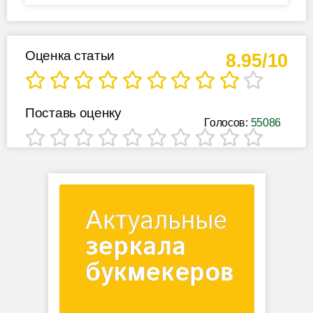
Оценка статьи
8.95/10
Поставь оценку
Голосов:
55086