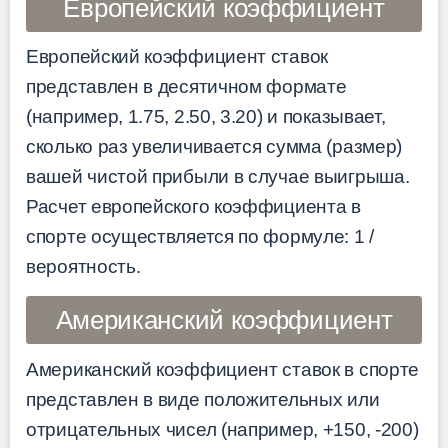
Европейский коэффициент
Европейский коэффициент ставок
представлен в десятичном формате
(например, 1.75, 2.50, 3.20) и показывает,
сколько раз увеличивается сумма (размер)
вашей чистой прибыли в случае выигрыша.
Расчет европейского коэффициента в
спорте осуществляется по формуле: 1 /
вероятность.
Американский коэффициент
Американский коэффициент ставок в спорте
представлен в виде положительных или
отрицательных чисел (например, +150, -200)