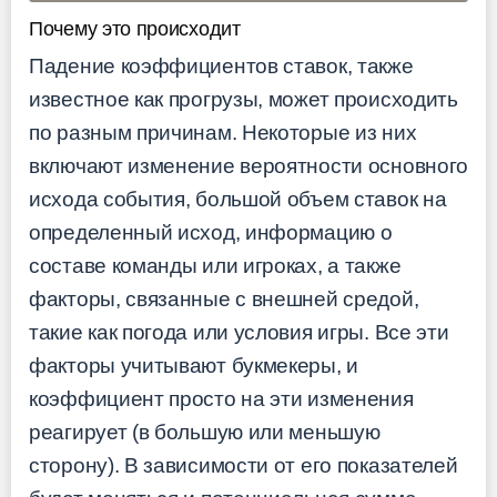
Почему это происходит
Падение коэффициентов ставок, также
известное как прогрузы, может происходить
по разным причинам. Некоторые из них
включают изменение вероятности основного
исхода события, большой объем ставок на
определенный исход, информацию о
составе команды или игроках, а также
факторы, связанные с внешней средой,
такие как погода или условия игры. Все эти
факторы учитывают букмекеры, и
коэффициент просто на эти изменения
реагирует (в большую или меньшую
сторону). В зависимости от его показателей