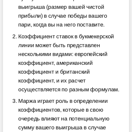
выигрыша (размер вашей чистой
прибыли) в случае победы вашего
пари, когда вы на него поставите.
Коэффициент ставок в букмекерской
линии может быть представлен
несколькими видами: европейский
коэффициент, американский
коэффициент и британский
коэффициент, и их расчет
осуществляется по разным формулам.
Маржа играет роль в определении
коэффициентов, которые в свою
очередь влияют на потенциальную
сумму вашего выигрыша в случае