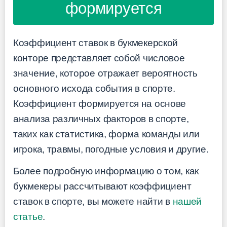
формируется
Коэффициент ставок в букмекерской
конторе представляет собой числовое
значение, которое отражает вероятность
основного исхода события в спорте.
Коэффициент формируется на основе
анализа различных факторов в спорте,
таких как статистика, форма команды или
игрока, травмы, погодные условия и другие.
Более подробную информацию о том, как
букмекеры рассчитывают коэффициент
ставок в спорте, вы можете найти в
нашей
статье
.