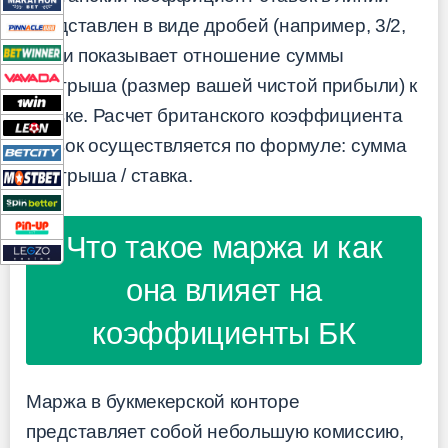
представлен в виде дробей (например, 3/2,
5/1) и показывает отношение суммы
выигрыша (размер вашей чистой прибыли) к
ставке. Расчет британского коэффициента
ставок осуществляется по формуле: сумма
выигрыша / ставка.
Что такое маржа и как
она влияет на
коэффициенты БК
Маржа в букмекерской конторе
представляет собой небольшую комиссию,