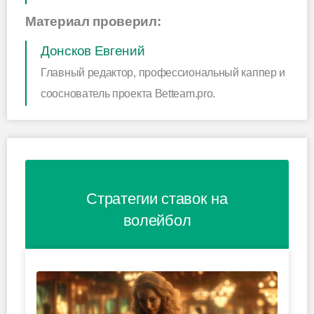
Материал проверил:
Донсков Евгений
Главный редактор, профессиональный каппер и
сооснователь проекта Betteam.pro.
Стратегии ставок на
волейбол