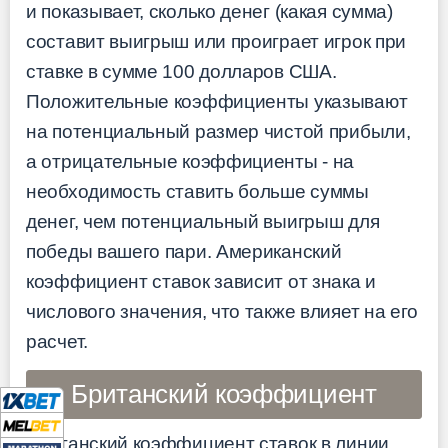
и показывает, сколько денег (какая сумма)
составит выигрыш или проиграет игрок при
ставке в сумме 100 долларов США.
Положительные коэффициенты указывают
на потенциальный размер чистой прибыли,
а отрицательные коэффициенты - на
необходимость ставить больше суммы
денег, чем потенциальный выигрыш для
победы вашего пари. Американский
коэффициент ставок зависит от знака и
числового значения, что также влияет на его
расчет.
Британский коэффициент
Британский коэффициент ставок в линии