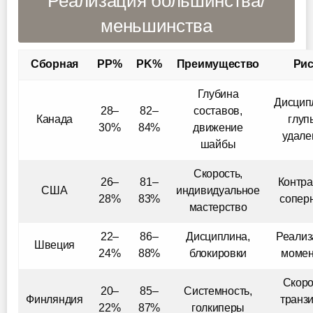
Реализация большинства/
меньшинства
Сборная
PP%
PK%
Преимущество
Рис
Глубина
Дисцип
28–
82–
составов,
Канада
глуп
30%
84%
движение
удале
шайбы
Скорость,
26–
81–
Контра
США
индивидуальное
28%
83%
сопер
мастерство
22–
86–
Дисциплина,
Реализ
Швеция
24%
88%
блокировки
момен
Скоро
20–
85–
Системность,
Финляндия
транз
22%
87%
голкиперы