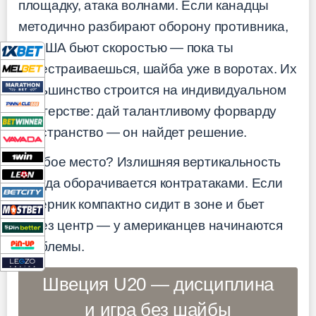
площадку, атака волнами. Если канадцы
методично разбирают оборону противника,
то США бьют скоростью — пока ты
перестраиваешься, шайба уже в воротах. Их
большинство строится на индивидуальном
мастерстве: дай талантливому форварду
пространство — он найдет решение.
Слабое место? Излишняя вертикальность
иногда оборачивается контратаками. Если
соперник компактно сидит в зоне и бьет
через центр — у американцев начинаются
проблемы.
Швеция U20 — дисциплина
и игра без шайбы