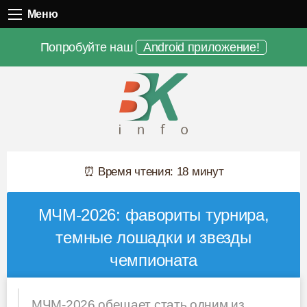
Меню
Меню
Попробуйте наш
Android приложение!
⏰ Время чтения: 18 минут
МЧМ-2026: фавориты турнира,
темные лошадки и звезды
чемпионата
МЧМ-2026 обещает стать одним из