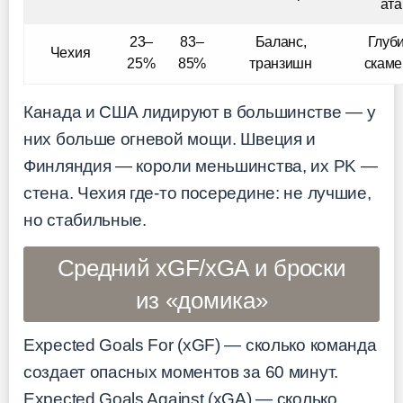
ата
23–
83–
Баланс,
Глуб
Чехия
25%
85%
транзишн
скаме
Канада и США лидируют в большинстве — у
них больше огневой мощи. Швеция и
Финляндия — короли меньшинства, их PK —
стена. Чехия где-то посередине: не лучшие,
но стабильные.
Средний xGF/xGA и броски
из «домика»
Expected Goals For (xGF) — сколько команда
создает опасных моментов за 60 минут.
Expected Goals Against (xGA) — сколько