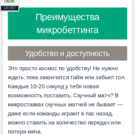
Преимущества
микробеттинга
Удобство и доступность
Это просто космос по удобству! Не нужно
ждать, пока закончится тайм или забьют гол.
Каждые 10-20 секунд у тебя новая
возможность поставить. Скучный матч? В
микроставках скучных матчей не бывает —
даже если команды играют в пас назад,
можно ставить на количество передач или
потери мяча.