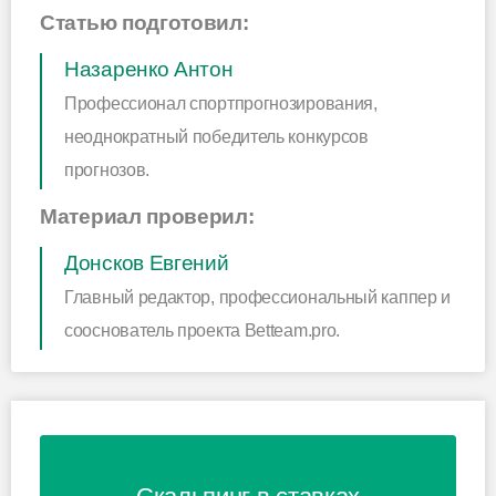
Статью подготовил:
Назаренко Антон
Профессионал спортпрогнозирования,
неоднократный победитель конкурсов
прогнозов.
Материал проверил:
Донсков Евгений
Главный редактор, профессиональный каппер и
сооснователь проекта Betteam.pro.