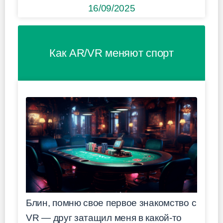
16/09/2025
Как AR/VR меняют спорт
Блин, помню свое первое знакомство с
VR — друг затащил меня в какой-то