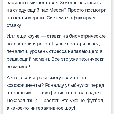
варианты микроставок. Хочешь поставить
на следующий пас Месси? Просто посмотри
на него и моргни. Система зафиксирует
ставку.
Или еще круче — ставки на биометрические
показатели игроков. Пульс вратаря перед
пенальти, уровень стресса нападающего в
решающий момент. Все это уже технически
возможно!
А что, если игроки смогут влиять на
коэффициенты? Роналду улыбнулся перед
штрафным — коэффициент на гол падает.
Показал язык — растет. Это уже не футбол,
а какое-то интерактивное шоу!