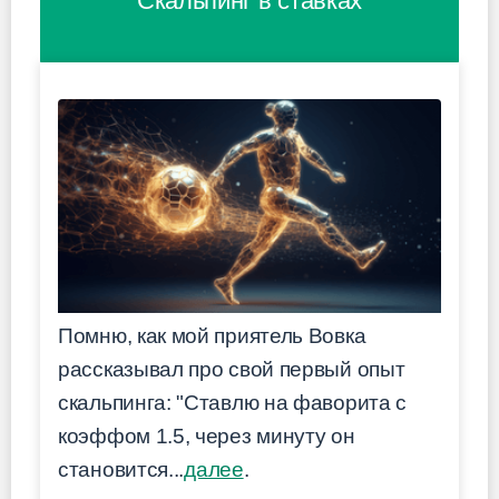
Скальпинг в ставках
Помню, как мой приятель Вовка
рассказывал про свой первый опыт
скальпинга: "Ставлю на фаворита с
коэффом 1.5, через минуту он
становится...
далее
.