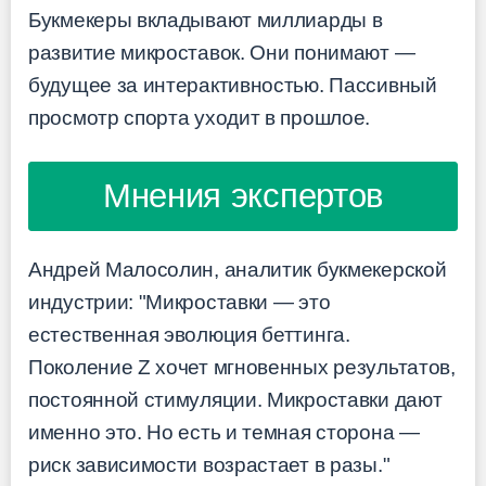
Букмекеры вкладывают миллиарды в
развитие микроставок. Они понимают —
будущее за интерактивностью. Пассивный
просмотр спорта уходит в прошлое.
Мнения экспертов
Андрей Малосолин, аналитик букмекерской
индустрии: "Микроставки — это
естественная эволюция беттинга.
Поколение Z хочет мгновенных результатов,
постоянной стимуляции. Микроставки дают
именно это. Но есть и темная сторона —
риск зависимости возрастает в разы."