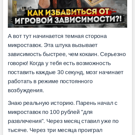
А вот тут начинается темная сторона
микроставок. Эта штука вызывает
зависимость быстрее, чем кокаин. Серьезно
говорю! Когда у тебя есть возможность
поставить каждые 30 секунд, мозг начинает
работать в режиме постоянного
возбуждения.
Знаю реальную историю. Парень начал с
микроставок по 100 рублей "для
развлечения". Через месяц ставил уже по
тысяче. Через три месяца проиграл