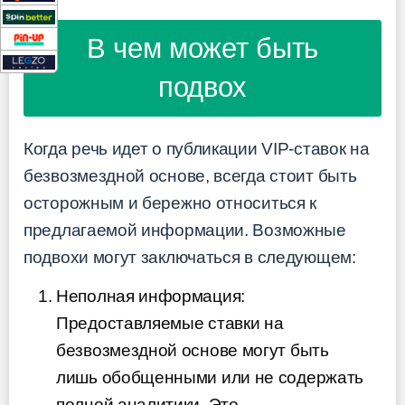
В чем может быть
подвох
Когда речь идет о публикации VIP-ставок на
безвозмездной основе, всегда стоит быть
осторожным и бережно относиться к
предлагаемой информации. Возможные
подвохи могут заключаться в следующем:
Неполная информация:
Предоставляемые ставки на
безвозмездной основе могут быть
лишь обобщенными или не содержать
полной аналитики. Это