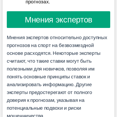
прогнозах.
Мнения экспертов
Мнения экспертов относительно доступных
прогнозов на спорт на безвозмездной
основе расходятся. Некоторые эксперты
считают, что такие ставки могут быть
полезными для новичков, позволяя им
понять основные принципы ставок и
анализировать информацию. Другие
эксперты предостерегают от полного
доверия к прогнозам, указывая на
потенциальные подвохи и риски
мошенничества.