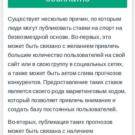
Существует несколько причин, по которым
люди могут публиковать ставки на спорт на
безвозмездной основе. Во-первых, это
может быть связано с желанием привлечь
большее количество пользователей на свой
сайт или в свою группу в социальных сетях,
а также может быть актом слива прогнозов
конкурентов. Предоставление таких ставок
является своего рода маркетинговым ходом,
который позволяет привлечь внимание и
создать базу постоянных пользователей.
Во-вторых, публикация таких прогнозов
может быть связана с наличием