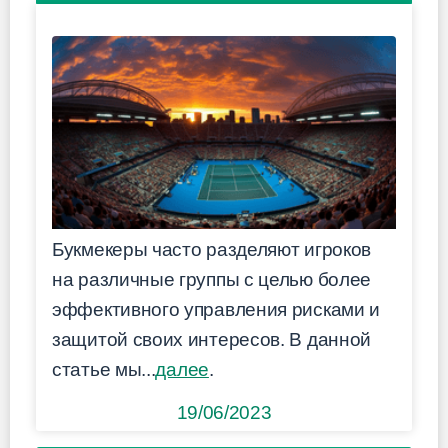
Букмекеры часто разделяют игроков
на различные группы с целью более
эффективного управления рисками и
защитой своих интересов. В данной
статье мы...
далее
.
19/06/2023