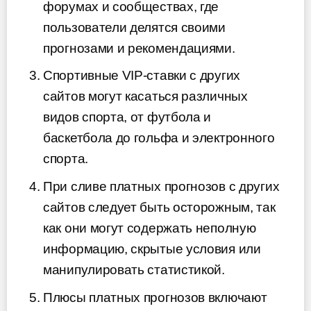
форумах и сообществах, где
пользователи делятся своими
прогнозами и рекомендациями.
Спортивные VIP-ставки с других
сайтов могут касаться различных
видов спорта, от футбола и
баскетбола до гольфа и электронного
спорта.
При сливе платных прогнозов с других
сайтов следует быть осторожным, так
как они могут содержать неполную
информацию, скрытые условия или
манипулировать статистикой.
Плюсы платных прогнозов включают