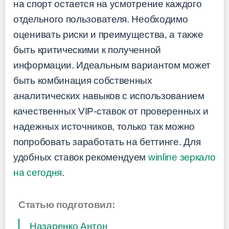
на спорт остается на усмотрение каждого
отдельного пользователя. Необходимо
оценивать риски и преимущества, а также
быть критическими к полученной
информации. Идеальным вариантом может
быть комбинация собственных
аналитических навыков с использованием
качественных VIP-ставок от проверенных и
надежных источников, только так можно
попробовать заработать на беттинге. Для
удобных ставок рекомендуем
winline зеркало
на сегодня
.
Статью подготовил:
Назаренко Антон